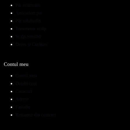
Păr strălucitor
Anticadere par
Păr subtire/fin
Tratamente scalp
Scalp Sensibil
Detox și Curățare
Contul meu
Contul meu
Detalii cont
Comenzi
Adrese
Favorite
Retragere din contract