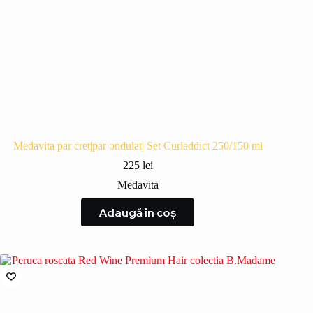
Medavita par cret|par ondulat| Set Curladdict 250/150 ml
225
lei
Medavita
Adaugă în coș