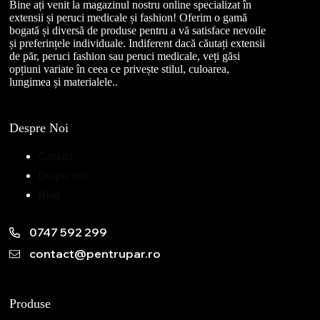
Bine ați venit la magazinul nostru online specializat în
extensii și peruci medicale și fashion! Oferim o gamă
bogată și diversă de produse pentru a vă satisface nevoile
și preferințele individuale. Indiferent dacă căutați extensii
de păr, peruci fashion sau peruci medicale, veți găsi
opțiuni variate în ceea ce privește stilul, culoarea,
lungimea și materialele..
Despre Noi
Contact
Despre noi
Blog
0747 592 299
contact@pentrupar.ro
Produse