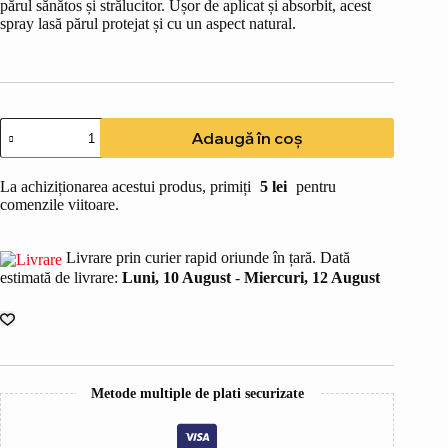
părul sănătos și strălucitor. Ușor de aplicat și absorbit, acest
spray lasă părul protejat și cu un aspect natural.
Cantitate
Adaugă în coș
PROTECTIE
SOLARA
PAR
La achiziționarea acestui produs, primiți
5
lei
pentru
ALOE
comenzile viitoare.
COLORS
SPRAY
FARA
Livrare prin curier rapid oriunde în țară. Dată
CLATIRE
estimată de livrare:
Luni, 10 August
-
Miercuri, 12 August
150
ML
Metode multiple de plati securizate