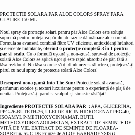
PROTECTIE SOLARA PAR ALOE COLORS SPRAY FARA
CLATIRE 150 ML
Noul spray de protecție solară pentru păr Aloe Colors este soluția
supremă pentru protejarea părului de razele dăunătoare ale soarelui.
Formula sa avansată combină filtre UV eficiente, antioxidanți hrănitori
și elemente hidratante, o
ferind o protecție completă 3 în 1 pentru
par si scalp
. Cu o formulă ușoară și non-grasă, spray-ul de protecție
solară Aloe Colors se aplică ușor și este rapid absorbit de păr, fără a
lăsa reziduuri. Nu lăsa soarele să îți diminueze strălucirea, protejează-ți
părul cu noul spray de protecție solară Aloe Colors!
Descoperă noua gamă Into The Sun:
Protecție solară avansată,
parfumuri exotice și texturi luxuriante pentru o experiență de plajă de
neuitat. Protejează-ți parul si scalpul și simte-te răsfățat!
Ingrediente PROTECTIE SOLARA PAR :
APĂ, GLICERINĂ,
PPG-26-BUTETH-26, ULEI DE RICIN HIDROGENAT PEG-40,
ISOAMYL P-METHOXYCINNAMAT, BUTIL
METHOXYDIBENZOILMETAN, EXTRACT DE SEMINȚE DE
VITĂ DE VIE, EXTRACT DE SEMINȚE DE FLOAREA-
SOARElui, SUC DE Frunze de ALOE BARBADENSIS (
),