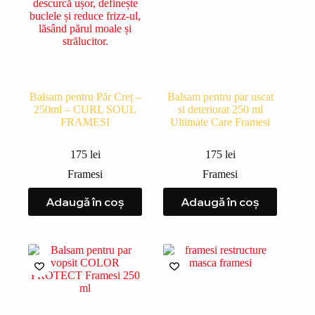
Balsam pentru Păr Creț –
Balsam pentru par uscat
250ml – CURL SOUL
si deteriorat 250 ml
FRAMESI
Ultimate Care Framesi
175
lei
175
lei
Framesi
Framesi
Adaugă în coș
Adaugă în coș