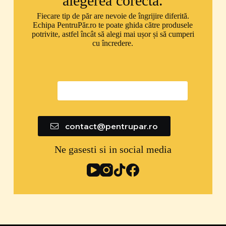
alegerea corectă.
Fiecare tip de păr are nevoie de îngrijire diferită.
Echipa PentruPăr.ro te poate ghida către produsele
potrivite, astfel încât să alegi mai ușor și să cumperi
cu încredere.
0747 592 299
contact@pentrupar.ro
Ne gasesti si in social media