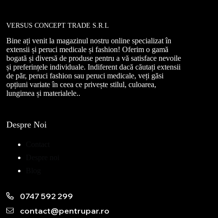
VERSUS CONCEPT TRADE S.R.L
Bine ați venit la magazinul nostru online specializat în
extensii și peruci medicale și fashion! Oferim o gamă
bogată și diversă de produse pentru a vă satisface nevoile
și preferințele individuale. Indiferent dacă căutați extensii
de păr, peruci fashion sau peruci medicale, veți găsi
opțiuni variate în ceea ce privește stilul, culoarea,
lungimea și materialele..
Despre Noi
Contact
Despre noi
Blog
0747 592 299
contact@pentrupar.ro