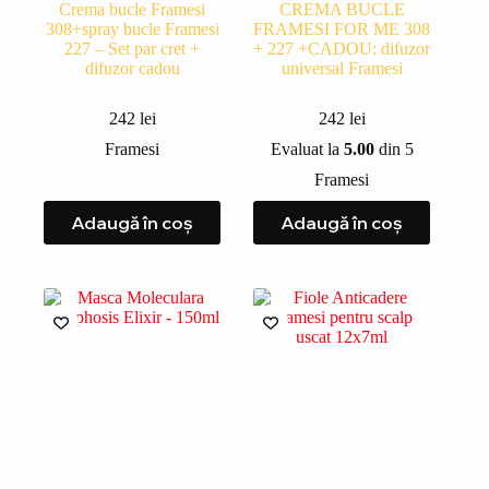
Crema bucle Framesi
CREMA BUCLE
308+spray bucle Framesi
FRAMESI FOR ME 308
227 – Set par cret +
+ 227 +CADOU: difuzor
difuzor cadou
universal Framesi
242
lei
242
lei
Framesi
Evaluat la
5.00
din 5
Framesi
Adaugă în coș
Adaugă în coș