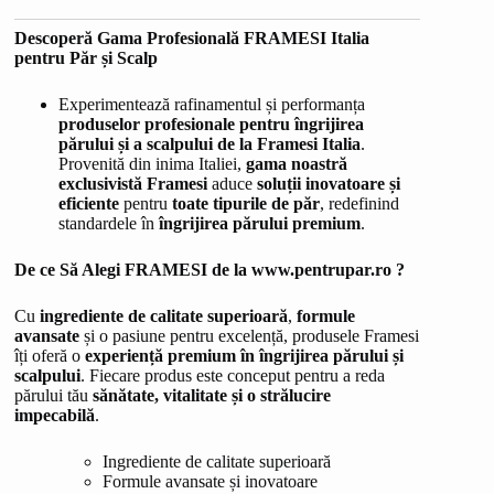
Descoperă Gama Profesională FRAMESI Italia
pentru Păr și Scalp
Experimentează rafinamentul și performanța
produselor profesionale pentru îngrijirea
părului și a scalpului de la Framesi Italia
.
Provenită din inima Italiei,
gama noastră
exclusivistă Framesi
aduce
soluții inovatoare și
eficiente
pentru
toate tipurile de păr
, redefinind
standardele în
îngrijirea părului premium
.
De ce Să Alegi FRAMESI de la www.pentrupar.ro ?
Cu
ingrediente de calitate superioară
,
formule
avansate
și o pasiune pentru excelență, produsele Framesi
îți oferă o
experiență premium în îngrijirea părului și
scalpului
. Fiecare produs este conceput pentru a reda
părului tău
sănătate, vitalitate și o strălucire
impecabilă
.
Ingrediente de calitate superioară
Formule avansate și inovatoare