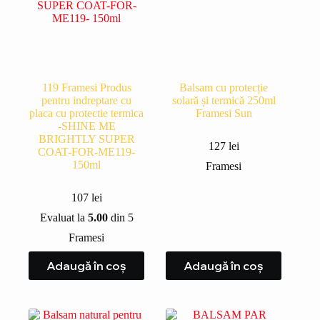
119 Framesi Produs
Balsam cu protecție
pentru indreptare cu
solară și termică 250ml
placa cu protectie termica
Framesi Sun
-SHINE ME
BRIGHTLY SUPER
127
lei
COAT-FOR-ME119-
150ml
Framesi
107
lei
Evaluat la
5.00
din 5
Framesi
Adaugă în coș
Adaugă în coș