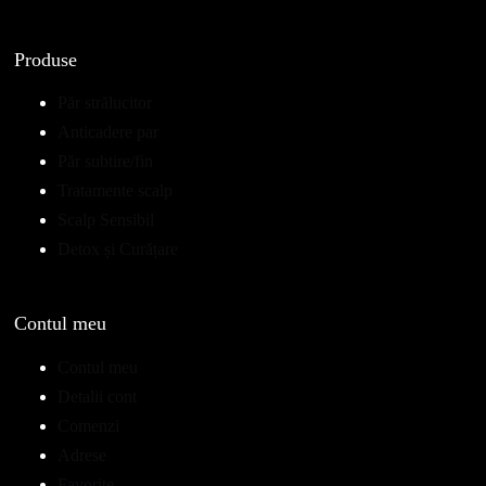
Produse
Păr strălucitor
Anticadere par
Păr subtire/fin
Tratamente scalp
Scalp Sensibil
Detox și Curățare
Contul meu
Contul meu
Detalii cont
Comenzi
Adrese
Favorite