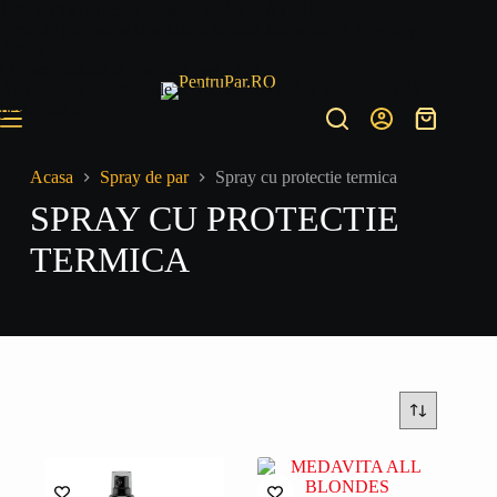
Sari
10% Extra reducere folosind codul "SAVE10"
la
Perie de păr cadou la achiziția
Mască Moleculară Winstory
conținut
200ml
Livrare gratuită la comenzi peste 250 lei
Apă Facială cu Minerale și Aminoacizi cadou la comenzi de
peste 400 lei
Coș
de
cumpărătur
Acasa
Spray de par
Spray cu protectie termica
SPRAY CU PROTECTIE
TERMICA