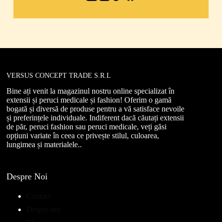
VERSUS CONCEPT TRADE S.R.L
Bine ați venit la magazinul nostru online specializat în
extensii și peruci medicale și fashion! Oferim o gamă
bogată și diversă de produse pentru a vă satisface nevoile
și preferințele individuale. Indiferent dacă căutați extensii
de păr, peruci fashion sau peruci medicale, veți găsi
opțiuni variate în ceea ce privește stilul, culoarea,
lungimea și materialele..
Despre Noi
Contact
Despre noi