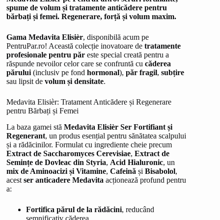
spume de volum și tratamente anticădere pentru
bărbați și femei. Regenerare, forță și volum maxim.
Gama Medavita Elisièr
, disponibilă acum pe
PentruPar.ro! Această colecție inovatoare de
tratamente
profesionale pentru păr
este special creată pentru a
răspunde nevoilor celor care se confruntă cu
căderea
părului
(inclusiv pe fond
hormonal
),
păr fragil
,
subțire
sau lipsit de
volum și densitate
.
Medavita Elisièr: Tratament Anticădere și Regenerare
pentru Bărbați și Femei
La baza gamei stă
Medavita Elisièr Ser Fortifiant și
Regenerant
, un produs esențial pentru sănătatea scalpului
și a rădăcinilor. Formulat cu ingrediente cheie precum
Extract de Saccharomyces Cerevisiae
,
Extract de
Semințe de Dovleac din Styria
,
Acid Hialuronic
, un
mix de Aminoacizi și Vitamine
,
Cafeină
și
Bisabolol
,
acest
ser anticadere Medavita
acționează profund pentru
a:
Fortifica părul de la rădăcini
, reducând
semnificativ căderea.