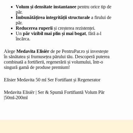
Volum și densitate instantanee
pentru orice tip de
păr.
Îmbunătățirea integrității structurale
a firului de
păr.
Reducerea ruperii
și creșterea rezistenței.
Un
păr vizibil mai plin și mai bogat
, fără a-l
încărca.
Alege
Medavita Elisièr
de pe PentruPar.ro și investește
în sănătatea și frumusețea părului tău. Descoperă puterea
combinată a fortifierii, regenerării și volumului, într-o
singură gamă de produse premium!
Elisier Medavita 50 ml Ser Fortifiant și Regenerator
Medavita Elisièr | Ser & Spumă Fortifiantă Volum Păr
|50ml-200ml