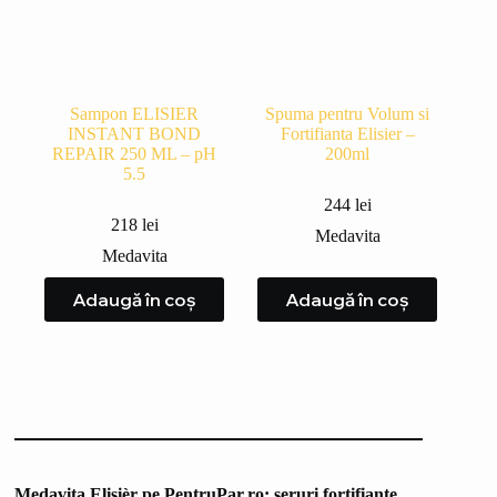
Sampon ELISIER
Spuma pentru Volum si
INSTANT BOND
Fortifianta Elisier –
REPAIR 250 ML – pH
200ml
5.5
244
lei
218
lei
Medavita
Medavita
Adaugă în coș
Adaugă în coș
Medavita Elisièr pe PentruPar.ro: seruri fortifiante,