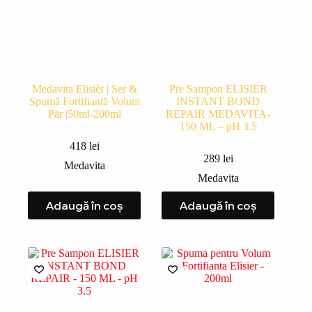
Medavita Elisièr | Ser &
Pre Sampon ELISIER
Spumă Fortifiantă Volum
INSTANT BOND
Păr |50ml-200ml
REPAIR MEDAVITA-
150 ML – pH 3.5
418
lei
289
lei
Medavita
Medavita
Adaugă în coș
Adaugă în coș