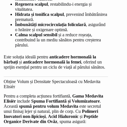
Regenera scalpul
, restabilindu-i energia și
vitalitatea.
Hidrata și tonifica scalpul
, prevenind îmbătrânirea
prematură.
Îmbunătăți microcirculația foliculară
, asigurând
o hrănire și oxigenare optimă.
Calma scalpul sensibil
și a reduce roșeața,
contribuind la un mediu sănătos pentru creșterea
părului.
Este soluția ideală pentru
anticadere hormonală la
bărbați
și
anticadere hormonală la femei
, oferind un
sprijin esențial pentru un ciclu de viață al părului sănătos.
Obține Volum și Densitate Spectaculoasă cu Medavita
Elisièr
Pentru a completa acțiunea fortifiantă,
Gama Medavita
Elisièr
include
Spuma Fortifiantă și Volumizatoare
.
Această
spumă pentru volum Medavita
este secretul
unui finisaj lejer și natural, plin de corp. Cu
Polimeri
Inovatori non-lipicioși
,
Acid Hialuronic
și
Peptide
Organice Derivate din Ovăz
, spuma asigură: