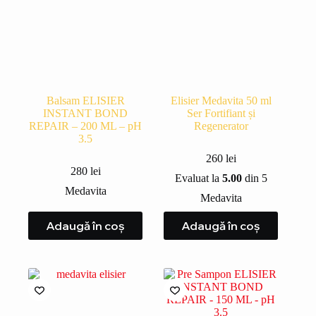
Balsam ELISIER
Elisier Medavita 50 ml
INSTANT BOND
Ser Fortifiant și
REPAIR – 200 ML – pH
Regenerator
3.5
260
lei
280
lei
Evaluat la
5.00
din 5
Medavita
Medavita
Adaugă în coș
Adaugă în coș