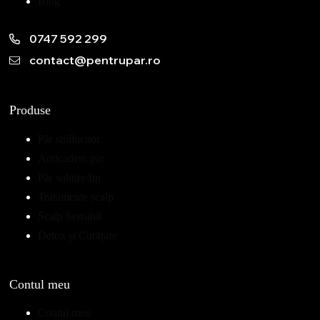
Blog
0747 592 299
contact@pentrupar.ro
Produse
Păr strălucitor
Anticadere par
Păr subtire/fin
Tratamente scalp
Scalp Sensibil
Detox și Curățare
Contul meu
Contul meu