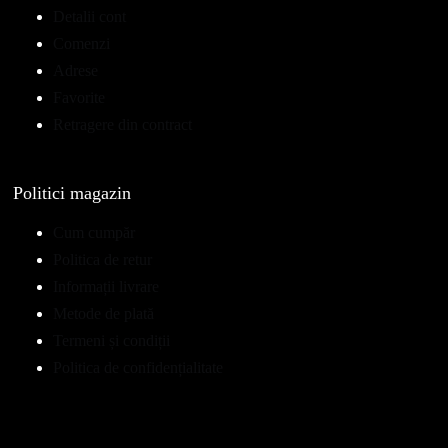
Detalii cont
Comenzi
Adrese
Favorite
Retragere din contract
Politici magazin
Cum cumpăr
Politica de retur
Informații livrare
Metode de plată
Termeni și condiții
Politica de confidențialitate