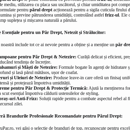
de mediu, stilizarea cu placa sau uscătorul, și chiar umiditatea pot compr
formulate pentru
părul drept
acționează pentru a sigila cuticula firului
 lumina și previne pătrunderea umidității, controlând astfel
frizz-ul
. Ele 
timp suplețea și mișcarea naturală a părului.
 Esențiale pentru un Păr Drept, Netezit și Strălucitor:
 noastră include tot ce ai nevoie pentru a obține și a menține un
păr dre
ampoane pentru Păr Drept & Netezire:
Curăță delicat și eficient, pr
ducând tendința de încrețire.
alsamuri și Măști de Netezire:
Formule bogate în agenți de hidratare și
ofund și lasă părul mătăsos, ușor de coafat.
ruri și Uleiuri de Netezire:
Produse leave-in care oferă un finisaj uni
tensă și protejează împotriva umidității.
reme pentru Păr Drept & Protecție Termică:
Ajută la menținerea for
 scut esențial împotriva căldurii ustensilelor de styling.
pray-uri Anti-Frizz:
Soluții rapide pentru a combate aspectul rebel al f
rcursul zilei.
ră Brandurile Profesionale Recomandate pentru Părul Drept:
uPar.ro, vei găsi o selecție de branduri de top, recunoscute pentru excele