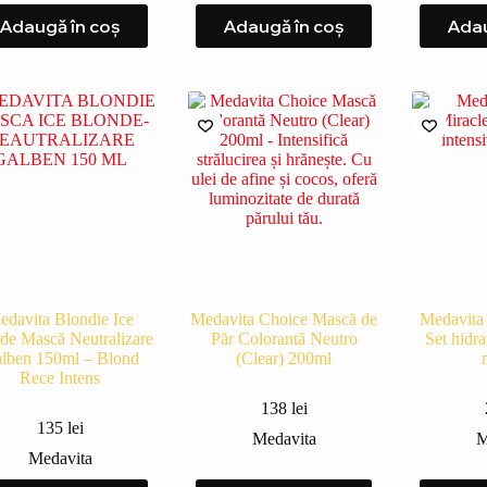
Adaugă în coș
Adaugă în coș
Adau
edavita Blondie Ice
Medavita Choice Mască de
Medavita 
de Mască Neutralizare
Păr Colorantă Neutro
Set hidra
lben 150ml – Blond
(Clear) 200ml
Rece Intens
138
lei
135
lei
Medavita
M
Medavita