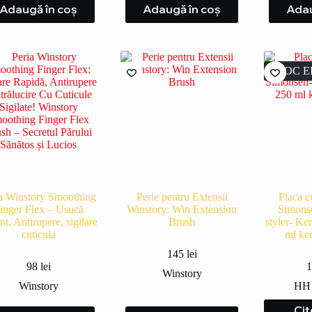
Adaugă în coș
Adaugă în coș
Adau
STOC E
a Winstory Smoothing
Perie pentru Extensii
Placa c
inger Flex – Usucă
Winstory: Win Extension
Simons
nt, Antirupere, sigilare
Brush
styler- Ke
cuticula
ml ker
145
lei
98
lei
1
Winstory
Winstory
HH 
Cit