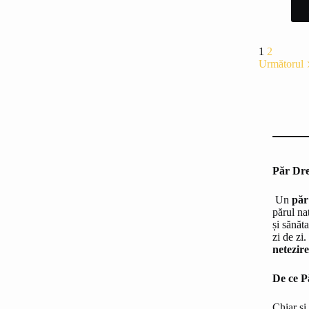
1
2
Următorul
Păr Dre
Un
păr
părul na
și sănăta
zi de zi
netezire
De ce P
Chiar și