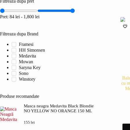
Filtreaza dupa pret
Pret:
84 lei
-
1,800 lei
Filtreaza dupa Brand
Framesi
HH Simonsen
Medavita
Mowan
Saryna Key
Sono
Bals
Winstory
cu m
Me
Produse recomandate
Masca neagra Medavita Black Blondie
NO YELLOW NO ORANGE 150 ML
155
lei