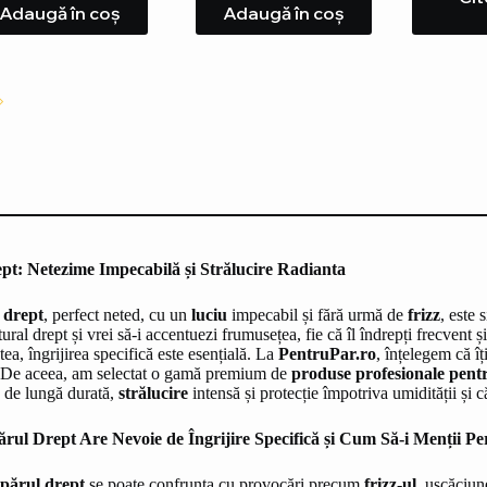
Adaugă în coș
Adaugă în coș
pt: Netezime Impecabilă și Strălucire Radianta
 drept
, perfect neted, cu un
luciu
impecabil și fără urmă de
frizz
, este 
tural drept și vrei să-i accentuezi frumusețea, fie că îl îndrepți frecvent
tea, îngrijirea specifică este esențială. La
PentruPar.ro
, înțelegem că îț
. De aceea, am selectat o gamă premium de
produse profesionale pent
de lungă durată,
strălucire
intensă și protecție împotriva umidității și că
ărul Drept Are Nevoie de Îngrijire Specifică și Cum Să-i Menții Pe
părul drept
se poate confrunta cu provocări precum
frizz-ul
, uscăciune