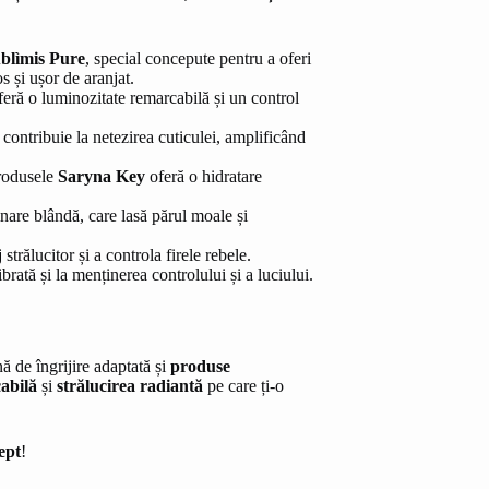
blìmis Pure
, special concepute pentru a oferi
s și ușor de aranjat.
oferă o luminozitate remarcabilă și un control
contribuie la netezirea cuticulei, amplificând
produsele
Saryna Key
oferă o hidratare
inare blândă, care lasă părul moale și
strălucitor și a controla firele rebele.
brată și la menținerea controlului și a luciului.
ă de îngrijire adaptată și
produse
abilă
și
strălucirea radiantă
pe care ți-o
ept
!