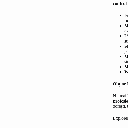
control
F
n
M
ex
L
s
S
p
M
st
M
W
Obține 
Nu mai 
profesi
dorești, 
Explorea