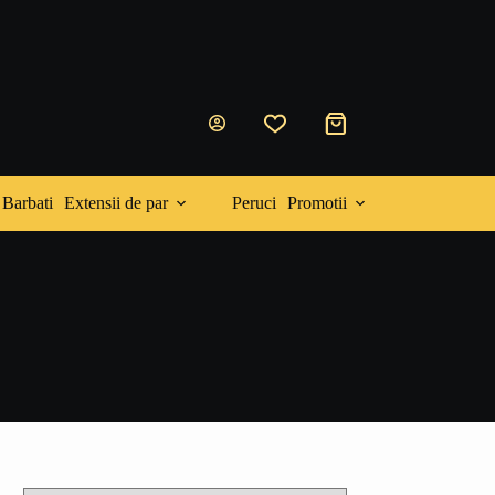
Coș
de
cumpărături
Barbati
Extensii de par
Peruci
Promotii