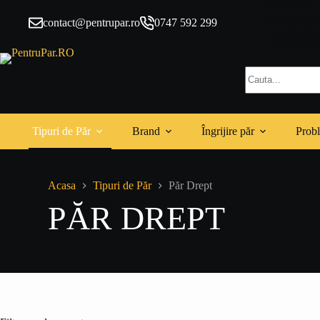
Sari
10% Extra 
la
Perie de pă
contact@pentrupar.ro
0747 592 299
conținut
Livrare gra
Apă Facială
Niciun
rezultat
Tipuri de Păr
Brand
Îngrijire păr
Probl
Acasa
Tipuri de Păr
Păr Drept
PĂR DREPT