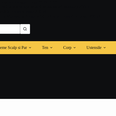
reducere folosind codul "SAVE10"
r cadou la achiziția
Mască Moleculară Winstory
200ml
tuită la comenzi peste 250 lei
 cu Minerale și Aminoacizi cadou la comenzi de peste 400 lei
eme Scalp si Par
Ten
Corp
Ustensile