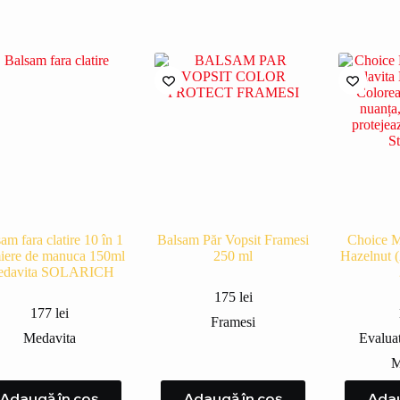
am fara clatire 10 în 1
Balsam Păr Vopsit Framesi
Choice M
iere de manuca 150ml
250 ml
Hazelnut 
davita SOLARICH
175
lei
177
lei
Framesi
Medavita
Evalua
M
Adaugă în coș
Adaugă în coș
Adau