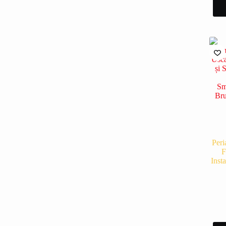
Peri
F
Insta