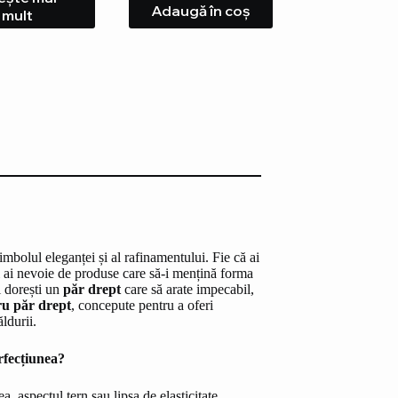
Adaugă în coș
mult
simbolul eleganței și al rafinamentului. Fie că ai
 și ai nevoie de produse care să-i mențină forma
i dorești un
păr drept
care să arate impecabil,
ru păr drept
, concepute pentru a oferi
ldurii.
rfecțiunea?
a, aspectul tern sau lipsa de elasticitate.