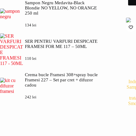
Sampon Negru Medavita-Black
Blondie NO YELLOW, NO ORANGE
250 ml
134
lei
SER PENTRU VARFURI DESPICATE
FRAMESI FOR ME 117 – 50ML
110
lei
Crema bucle Framesi 308+spray bucle
Framesi 227 – Set par cret + difuzor
Indr
cadou
Samp
242
lei
tra
Smo