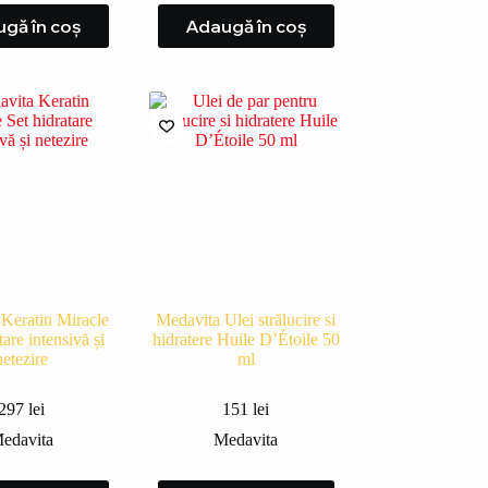
gă în coș
Adaugă în coș
Keratin Miracle
Medavita Ulei strălucire si
tare intensivă și
hidratere Huile D’Étoile 50
netezire
ml
297
lei
151
lei
edavita
Medavita