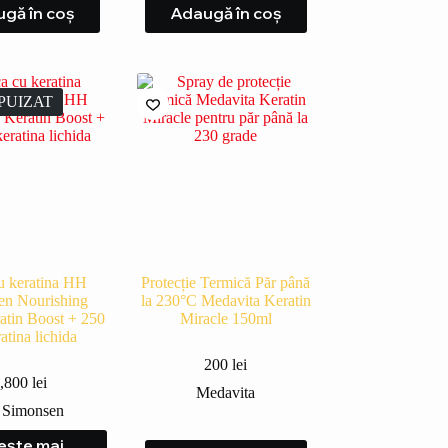
gă în coș
Adaugă în coș
PUIZAT
u keratina HH
Protecție Termică Păr până
en Nourishing
la 230°C Medavita Keratin
ratin Boost + 250
Miracle 150ml
atina lichida
200
lei
,800
lei
Medavita
Simonsen
ește mai