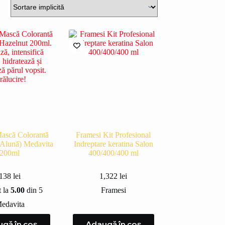
ască Colorantă
Framesi Kit Profesional
(Alună) Medavita
Indreptare keratina Salon
200ml
400/400/400 ml
138
lei
1,322
lei
t la
5.00
din 5
Framesi
edavita
gă în coș
Adaugă în coș