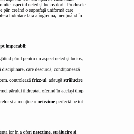
omite aspectul neted și lucios dorit. Produsele
 de păr, creând o suprafață uniformă care
oferă hidratare fără a îngreuna, menținând în
pt impecabil
:
egătind părul pentru un aspect neted și lucios,
 disciplinare, care descurcă, condiționează
form, controlează
frizz-ul
, adaugă
strălucire
mei părului îndreptat, oferind în același timp
irelor și a menține o
netezime
perfectă pe tot
nța lor în a oferi
netezime, strălucire și