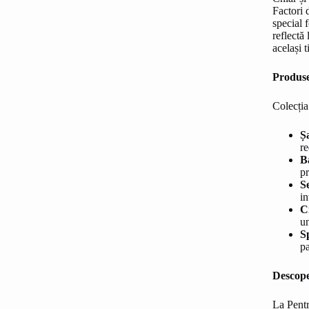
Factori 
special 
reflectă
același 
Produse
Colecția
Ș
re
B
pr
Se
in
C
un
S
pa
Descope
La Pentr