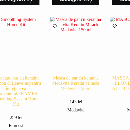
eptare par cu keratina
Masca de par cu keratina
MASCA 
on & Leave-in/pentru
Medavita Keratin Miracle
BLOND
întreținerea
Medavita 150 ml
ALL BL
tamentului/FRAMESI
othing System Home
143
lei
Kit
Medavita
M
259
lei
Framesi