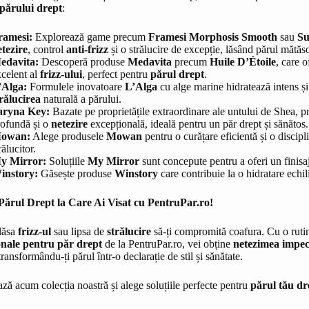
 părului drept
:
ramesi:
Explorează game precum
Framesi Morphosis Smooth
sau
Su
etezire
, control
anti-frizz
și o strălucire de excepție, lăsând părul mătăso
edavita:
Descoperă produse
Medavita
precum
Huile D’Étoile
, care 
celent al
frizz-ului
, perfect pentru
părul drept
.
’Alga:
Formulele inovatoare
L’Alga
cu alge marine hidratează intens și 
trălucirea
naturală a părului.
aryna Key:
Bazate pe proprietățile extraordinare ale untului de Shea, 
rofundă și o
netezire
excepțională, ideală pentru un păr drept și sănătos.
owan:
Alege produsele
Mowan
pentru o curățare eficientă și o discipl
rălucitor.
y Mirror:
Soluțiile
My Mirror
sunt concepute pentru a oferi un finisaj 
instory:
Găsește produse
Winstory
care contribuie la o hidratare echili
Părul Drept la Care Ai Visat cu PentruPar.ro!
lăsa
frizz-ul
sau lipsa de
strălucire
să-ți compromită coafura. Cu o rutin
onale pentru păr drept
de la PentruPar.ro, vei obține
netezimea impec
transformându-ți părul într-o declarație de stil și sănătate.
ză acum colecția noastră și alege soluțiile perfecte pentru
părul tău dr