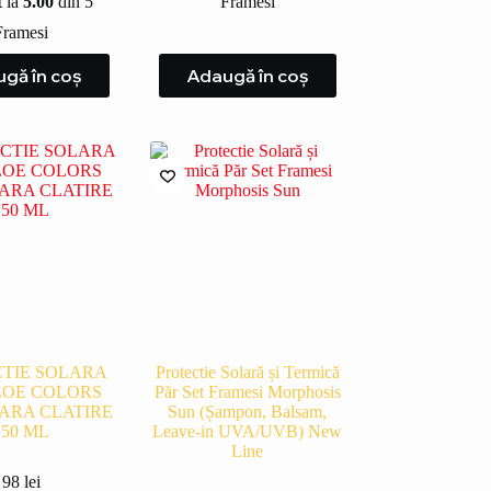
t la
5.00
din 5
Framesi
Framesi
gă în coș
Adaugă în coș
TIE SOLARA
Protectie Solară și Termică
LOE COLORS
Păr Set Framesi Morphosis
FARA CLATIRE
Sun (Șampon, Balsam,
150 ML
Leave-in UVA/UVB) New
Line
98
lei