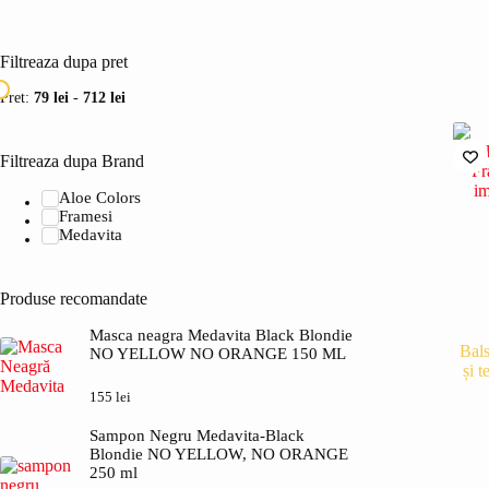
Filtreaza dupa pret
Pret:
79 lei
-
712 lei
Filtreaza dupa Brand
Aloe Colors
Framesi
Medavita
Produse recomandate
Masca neagra Medavita Black Blondie
Bals
NO YELLOW NO ORANGE 150 ML
și 
155
lei
Sampon Negru Medavita-Black
Blondie NO YELLOW, NO ORANGE
250 ml