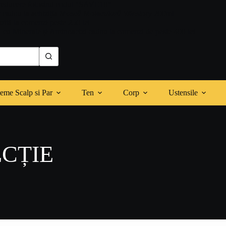
reducere folosind codul "SAVE10"
r cadou la achiziția
Mască Moleculară Winstory
200ml
tuită la comenzi peste 250 lei
 cu Minerale și Aminoacizi cadou la comenzi de peste 400 lei
eme Scalp si Par
Ten
Corp
Ustensile
CȚIE