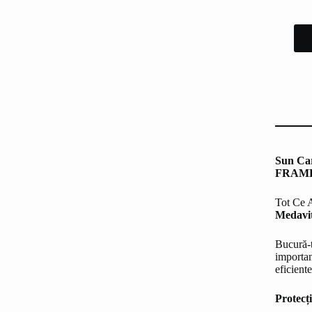
Sun Car
FRAME
Tot Ce A
Medav
Bucură-t
importan
eficient
Protecț