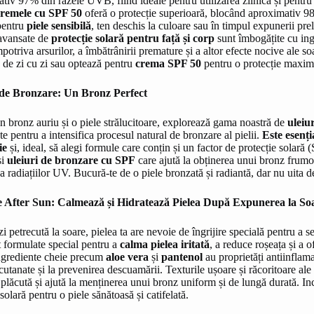
tiv 97% din razele UVB, fiind ideale pentru utilizarea zilnică și pentru 
remele cu SPF 50
oferă o protecție superioară, blocând aproximativ 
pentru
piele sensibilă
, ten deschis la culoare sau în timpul expunerii pre
 avansate de
protecție solară pentru față și corp
sunt îmbogățite cu ing
mpotriva arsurilor, a îmbătrânirii premature și a altor efecte nocive ale s
ă de zi cu zi sau optează pentru
crema SPF 50
pentru o protecție maximă
 de Bronzare: Un Bronz Perfect
n bronz auriu și o piele strălucitoare, explorează gama noastră de
uleiu
e pentru a intensifica procesul natural de bronzare al pielii.
Este esenți
ie
și, ideal, să alegi formule care conțin și un factor de protecție solară 
și
uleiuri de bronzare cu SPF
care ajută la obținerea unui bronz frumo
a radiațiilor UV. Bucură-te de o piele bronzată și radiantă, dar nu uita d
 After Sun: Calmează și Hidratează Pielea După Expunerea la So
i petrecută la soare, pielea ta are nevoie de îngrijire specială pentru a 
 formulate special pentru a
calma pielea iritată
, a reduce roșeața și a o
ngrediente cheie precum
aloe vera
și
pantenol
au proprietăți antiinflama
 cutanate și la prevenirea descuamării. Texturile ușoare și răcoritoare ale
 plăcută și ajută la menținerea unui bronz uniform și de lungă durată. Inc
 solară pentru o piele sănătoasă și catifelată.