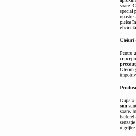
aproxima
soare.
C
special 
noastre
pielea î
eficient
Uleiuri
Pentru u
conceput
precauț
Oferim 
împotriv
Produse
După o z
sun
sunt
soare. I
barierei
senzație
îngrijire