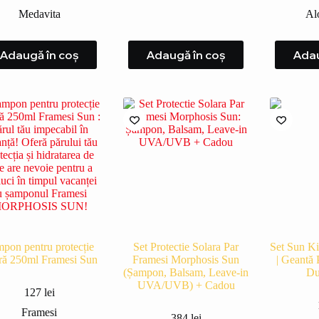
Medavita
Al
Adaugă în coș
Adaugă în coș
Adau
pon pentru protecție
Set Protectie Solara Par
Set Sun Ki
ară 250ml Framesi Sun
Framesi Morphosis Sun
| Geantă 
(Șampon, Balsam, Leave-in
Du
UVA/UVB) + Cadou
127
lei
Framesi
384
lei