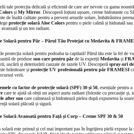
elii tale protecția delicată și eficientă de care are nevoie cu gama noast
Colors
și
My Mirror
. Descoperă loțiuni ușoare, creme hidratante cu SPF
nte de înaltă calitate pentru a preveni arsurile solare, îmbătrânirea premat
Alege
protecție solară Aloe Colors
pentru o piele calmă și hidratată sau
e avansată și un ten radiant.
ie Solară pentru Păr – Părul Tău Protejat cu Medavita & FRAM
de protecția solară pentru podoaba ta capilară! Părul tău este la fel de vu
astră de produse
sun care pentru păr
de la experții
Medavita
și
FR
rii, uscării și deteriorării cauzate de razele UV. Descoperă
spray-uri de
nte hrănitoare și
protecție UV profesională pentru păr FRAMESI
ca
rcursul verii.
emele cu factor de protecție solară (SPF) 30 și 50
, esențiale pentru a
re
care te ajută să obții un aspect auriu radiant (folosite cu precauție și, i
le after sun
care calmează și hidratează pielea după expunerea la soare,
ență solară plăcută și sigură.
ie Solară Avansată pentru Față și Corp – Creme SPF 30 & 50
a solară este primul și cel mai important pas în îngrijirea pielii expuse 