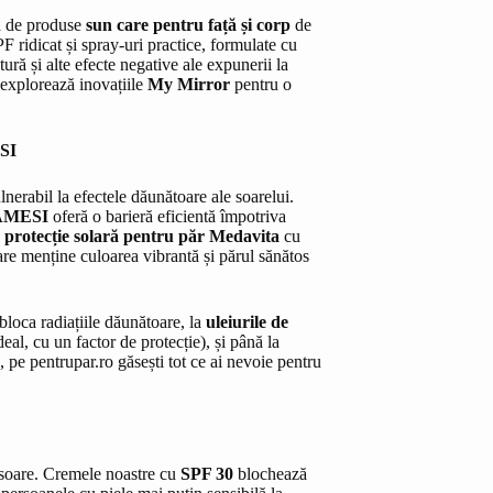
ră de produse
sun care pentru față și corp
de
 ridicat și spray-uri practice, formulate cu
ură și alte efecte negative ale expunerii la
 explorează inovațiile
My Mirror
pentru o
ESI
lnerabil la efectele dăunătoare ale soarelui.
AMESI
oferă o barieră eficientă împotriva
 protecție solară pentru păr Medavita
cu
re menține culoarea vibrantă și părul sănătos
 bloca radiațiile dăunătoare, la
uleiurile de
deal, cu un factor de protecție), și până la
 pe pentrupar.ro găsești tot ce ai nevoie pentru
la soare. Cremele noastre cu
SPF 30
blochează