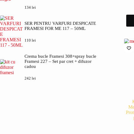
134
lei
SER PENTRU VARFURI DESPICATE
FRAMESI FOR ME 117 – 50ML
110
lei
Crema bucle Framesi 308+spray bucle
Framesi 227 – Set par cret + difuzor
cadou
242
lei
Me
Prot