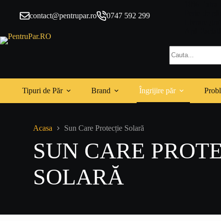
Sari
10% Extra 
la
Perie de pă
contact@pentrupar.ro
0747 592 299
conținut
Livrare gra
Apă Facială
Niciun
rezultat
Tipuri de Păr
Brand
Îngrijire păr
Probl
Acasa
Sun Care Protecție Solară
SUN CARE PROTE
SOLARĂ