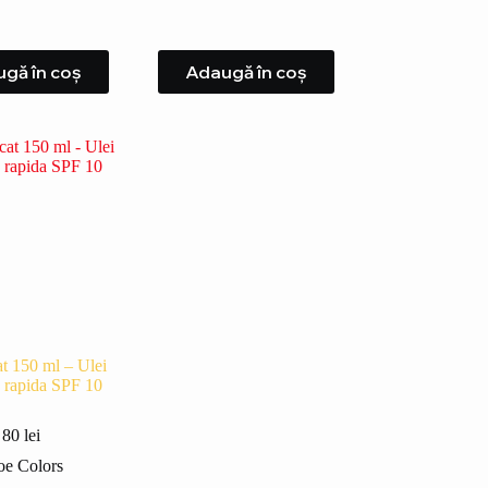
gă în coș
Adaugă în coș
t 150 ml – Ulei
 rapida SPF 10
80
lei
oe Colors