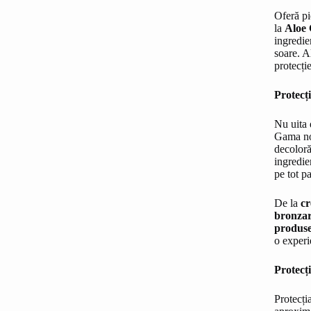
Oferă pi
la
Aloe 
ingredie
soare. 
protecți
Protecț
Nu uita 
Gama no
decoloră
ingredie
pe tot pa
De la
cr
bronza
produse
o experi
Protecț
Protecți