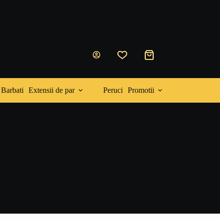
Coș
de
cumpărături
Barbati
Extensii de par
Peruci
Promotii