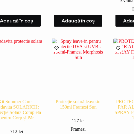
Evalua
Adaugă în coș
Adaugă în coș
Adau
Kit Summer Care –
Protecție solară leave-in
PROTEC
davita SOLARICH:
150ml Framesi Sun
PAR A
ecție Solara Completă
SPRAY 
pentru Corp și Păr
127
lei
Framesi
712
lei