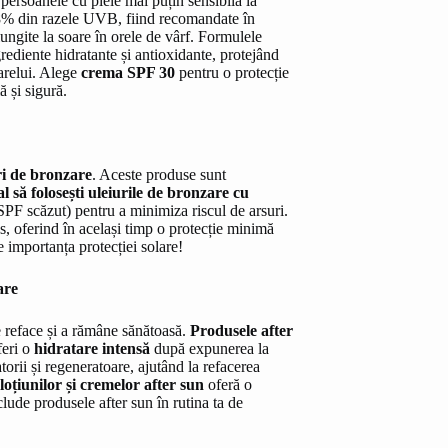
persoanele cu piele mai puțin sensibilă la
98% din razele UVB, fiind recomandate în
lungite la soare în orele de vârf. Formulele
rediente hidratante și antioxidante, protejând
oarelui. Alege
crema SPF 30
pentru o protecție
 și sigură.
ri de bronzare
. Aceste produse sunt
al să folosești uleiurile de bronzare cu
(SPF scăzut) pentru a minimiza riscul de arsuri.
s, oferind în același timp o protecție minimă
e importanța protecției solare!
are
se reface și a rămâne sănătoasă.
Produsele after
feri o
hidratare intensă
după expunerea la
torii și regeneratoare, ajutând la refacerea
loțiunilor și cremelor after sun
oferă o
lude produsele after sun în rutina ta de