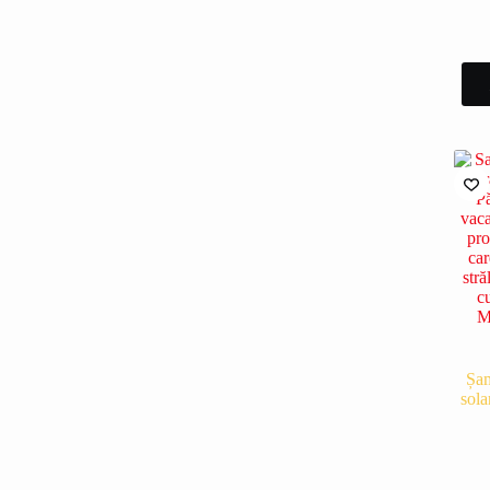
Șam
sol