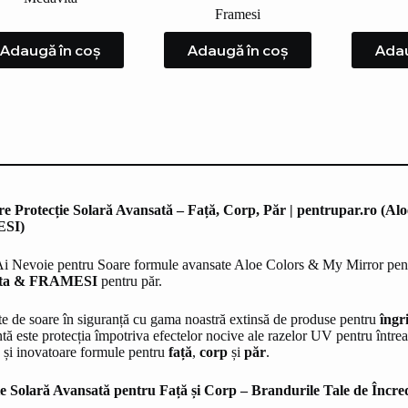
Framesi
Adaugă în coș
Adaugă în coș
Adau
e Protecție Solară Avansată – Față, Corp, Păr | pentrupar.ro (Al
SI)
i Nevoie pentru Soare formule avansate Aloe Colors & My Mirror pentru
ita & FRAMESI
pentru păr.
e de soare în siguranță cu gama noastră extinsă de produse pentru
îngr
tă este protecția împotriva efectelor nocive ale razelor UV pentru întrea
e și inovatoare formule pentru
față
,
corp
și
păr
.
ie Solară Avansată pentru Față și Corp – Brandurile Tale de Încr