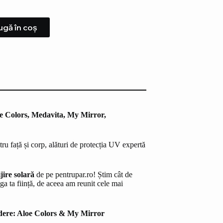
gă în coș
oe Colors, Medavita, My Mirror,
 față și corp, alături de protecția UV expertă
ijire solară
de pe pentrupar.ro! Știm cât de
ga ta ființă, de aceea am reunit cele mai
edere: Aloe Colors & My Mirror