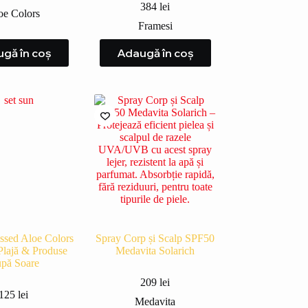
384
lei
oe Colors
Framesi
gă în coș
Adaugă în coș
ssed Aloe Colors
Spray Corp și Scalp SPF50
Plajă & Produse
Medavita Solarich
pă Soare
209
lei
125
lei
Medavita