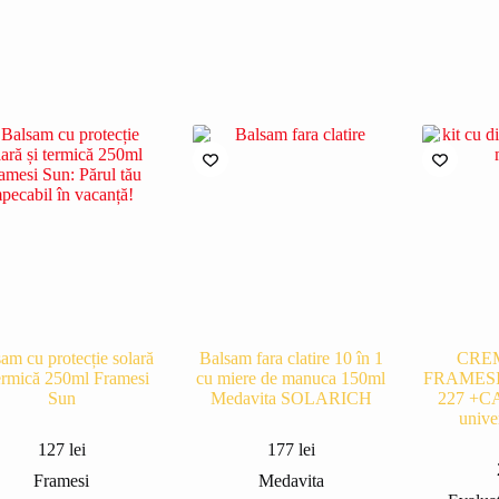
am cu protecție solară
Balsam fara clatire 10 în 1
CRE
termică 250ml Framesi
cu miere de manuca 150ml
FRAMESI
Sun
Medavita SOLARICH
227 +CA
unive
127
lei
177
lei
Framesi
Medavita