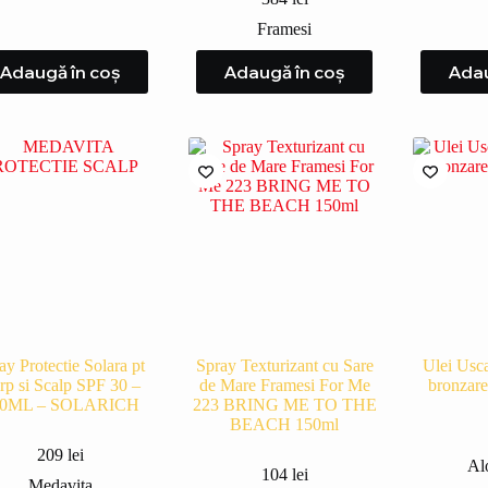
Framesi
Adaugă în coș
Adaugă în coș
Adau
ay Protectie Solara pt
Spray Texturizant cu Sare
Ulei Usca
rp si Scalp SPF 30 –
de Mare Framesi For Me
bronzare
00ML – SOLARICH
223 BRING ME TO THE
BEACH 150ml
209
lei
Al
104
lei
Medavita