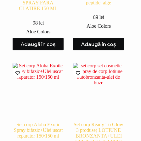
SPRAY FARA
peptide, alge
CLATIRE 150 ML
89
lei
98
lei
Aloe Colors
Aloe Colors
Adaugă în coș
Adaugă în coș
Set corp Aloha Exotic
Set corp Ready To Glow
Spray bifazic+Ulei uscat
3 produse( LOTIUNE
reparator 150/150 ml
BRONZANTA+ULEI