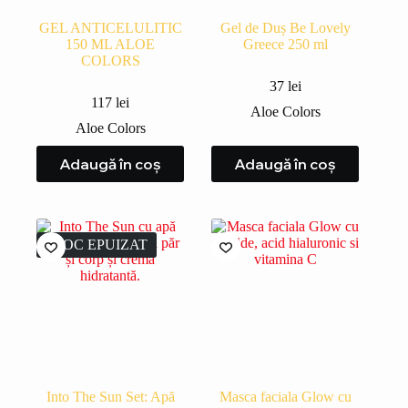
GEL ANTICELULITIC
Gel de Duș Be Lovely
150 ML ALOE
Greece 250 ml
COLORS
37
lei
117
lei
Aloe Colors
Aloe Colors
Adaugă în coș
Adaugă în coș
STOC EPUIZAT
Into The Sun Set: Apă
Masca faciala Glow cu