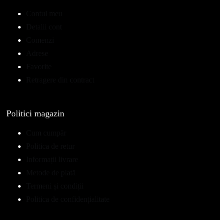
Contul meu
Detalii cont
Comenzi
Adrese
Favorite
Retragere din contract
Politici magazin
Cum cumpăr
Politica de retur
Informații livrare
Metode de plată
Termeni și condiții
Politica de confidențialitate