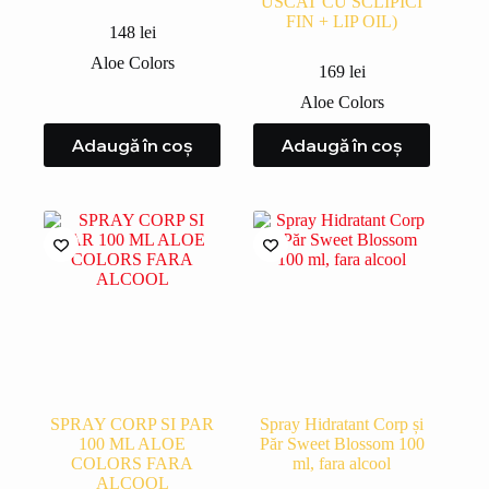
USCAT CU SCLIPICI
FIN + LIP OIL)
148
lei
Aloe Colors
169
lei
Aloe Colors
Adaugă în coș
Adaugă în coș
SPRAY CORP SI PAR
Spray Hidratant Corp și
100 ML ALOE
Păr Sweet Blossom 100
COLORS FARA
ml, fara alcool
ALCOOL