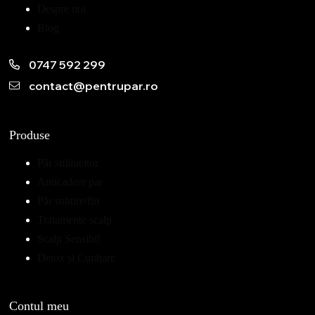
Despre noi
Blog
0747 592 299
contact@pentrupar.ro
Produse
Păr strălucitor
Anticadere par
Păr subtire/fin
Tratamente scalp
Scalp Sensibil
Detox și Curățare
Contul meu