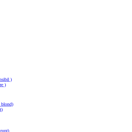
sibil )
re )
e blond)
t)
rupt)