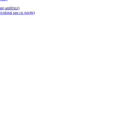
re,antifrizz)
colorat sau cu șuvițe)