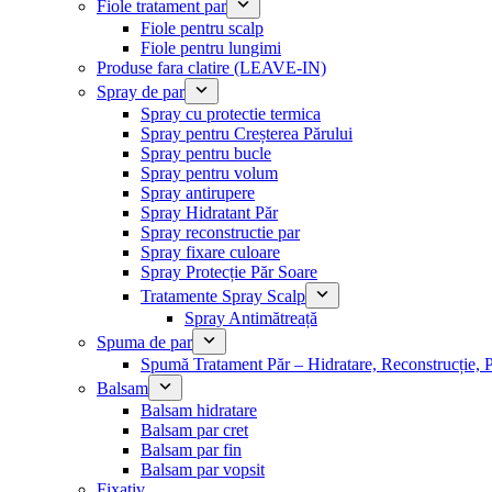
Fiole tratament par
Fiole pentru scalp
Fiole pentru lungimi
Produse fara clatire (LEAVE-IN)
Spray de par
Spray cu protectie termica
Spray pentru Creșterea Părului
Spray pentru bucle
Spray pentru volum
Spray antirupere
Spray Hidratant Păr
Spray reconstructie par
Spray fixare culoare
Spray Protecție Păr Soare
Tratamente Spray Scalp
Spray Antimătreață
Spuma de par
Spumă Tratament Păr – Hidratare, Reconstrucție, P
Balsam
Balsam hidratare
Balsam par cret
Balsam par fin
Balsam par vopsit
Fixativ