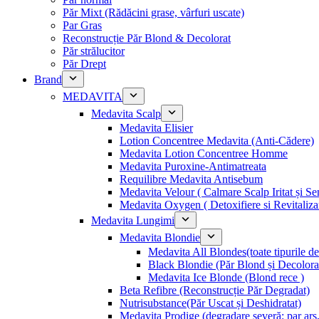
Păr Mixt (Rădăcini grase, vârfuri uscate)
Par Gras
Reconstrucție Păr Blond & Decolorat
Păr strălucitor
Păr Drept
Brand
MEDAVITA
Medavita Scalp
Medavita Elisier
Lotion Concentree Medavita (Anti-Cădere)
Medavita Lotion Concentree Homme
Medavita Puroxine-Antimatreata
Requilibre Medavita Antisebum
Medavita Velour ( Calmare Scalp Iritat și Sen
Medavita Oxygen ( Detoxifiere si Revitaliza
Medavita Lungimi
Medavita Blondie
Medavita All Blondes(toate tipurile d
Black Blondie (Păr Blond și Decolora
Medavita Ice Blonde (Blond rece )
Beta Refibre (Reconstrucție Păr Degradat)
Nutrisubstance(Păr Uscat și Deshidratat)
Medavita Prodige (degradare severă: par ars,