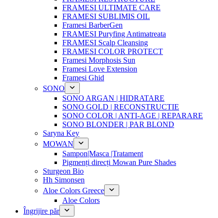
FRAMESI ULTIMATE CARE
FRAMESI SUBLIMIS OIL
Framesi BarberGen
FRAMESI Puryfing Antimatreata
FRAMESI Scalp Cleansing
FRAMESI COLOR PROTECT
Framesi Morphosis Sun
Framesi Love Extension
Framesi Ghid
SONO
SONO ARGAN | HIDRATARE
SONO GOLD | RECONSTRUCTIE
SONO COLOR | ANTI-AGE | REPARARE
SONO BLONDER | PAR BLOND
Saryna Key
MOWAN
Sampon|Masca |Tratament
Pigmenți direcți Mowan Pure Shades
Sturgeon Bio
Hh Simonsen
Aloe Colors Greece
Aloe Colors
Îngrijire păr