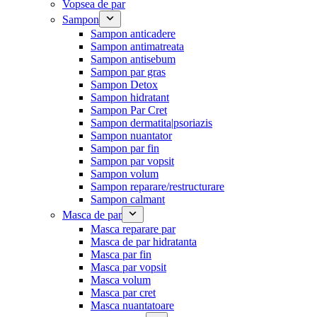
Vopsea de par
Sampon
Sampon anticadere
Sampon antimatreata
Sampon antisebum
Sampon par gras
Sampon Detox
Sampon hidratant
Sampon Par Cret
Sampon dermatita|psoriazis
Sampon nuantator
Sampon par fin
Sampon par vopsit
Sampon volum
Sampon reparare/restructurare
Sampon calmant
Masca de par
Masca reparare par
Masca de par hidratanta
Masca par fin
Masca par vopsit
Masca volum
Masca par cret
Masca nuantatoare