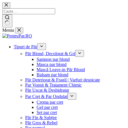
Sari
la
conținut
Niciun
Meniu
rezultat
Tipuri de Păr
Păr Blond, Decolorat & Gri
Sampon par blond
Masca par blond
Mască Leave-in Păr Blond
Balsam par blond
Păr Deteriorat & Fragil | Varfuri despicate
Par Vopsit & Tratament Chimic
Păr Uscat & Deshidratat
Par Cret & Par Ondulat
Crema par cret
Gel par cret
Set par cret
Păr Fin & Subțire
Păr Gros & Rebel
Par normal