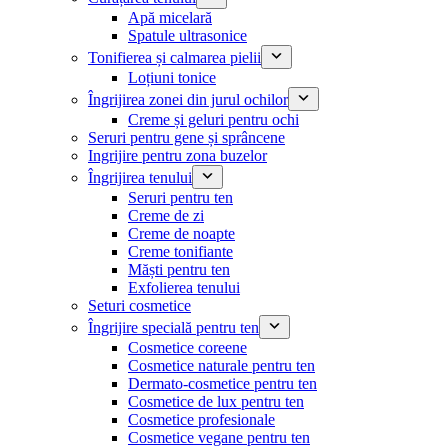
Apă micelară
Spatule ultrasonice
Tonifierea și calmarea pielii
Loțiuni tonice
Îngrijirea zonei din jurul ochilor
Creme și geluri pentru ochi
Seruri pentru gene și sprâncene
Ingrijire pentru zona buzelor
Îngrijirea tenului
Seruri pentru ten
Creme de zi
Creme de noapte
Creme tonifiante
Măști pentru ten
Exfolierea tenului
Seturi cosmetice
Îngrijire specială pentru ten
Cosmetice coreene
Cosmetice naturale pentru ten
Dermato-cosmetice pentru ten
Cosmetice de lux pentru ten
Cosmetice profesionale
Cosmetice vegane pentru ten