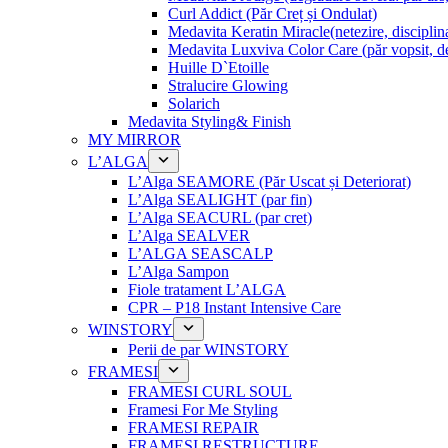
Curl Addict (Păr Creț și Ondulat)
Medavita Keratin Miracle(netezire, disciplina
Medavita Luxviva Color Care (păr vopsit, de
Huille D`Etoille
Stralucire Glowing
Solarich
Medavita Styling& Finish
MY MIRROR
L’ALGA
L’Alga SEAMORE (Păr Uscat și Deteriorat)
L’Alga SEALIGHT (par fin)
L’Alga SEACURL (par cret)
L’Alga SEALVER
L’ALGA SEASCALP
L’Alga Sampon
Fiole tratament L’ALGA
CPR – P18 Instant Intensive Care
WINSTORY
Perii de par WINSTORY
FRAMESI
FRAMESI CURL SOUL
Framesi For Me Styling
FRAMESI REPAIR
FRAMESI RESTRUCTURE