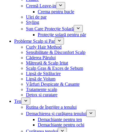
Cremă Leave-in
Crema pentru bucle
Ulei de par
Styling
Sun Care Protecție Solară
Protecție solară pentru păr
Probleme Scalp si Par
Curly Hair Method
Sensibilitate & Disconfort Scalp
Căderea Părului
Mătreață & Scalp Iritat
Scalp Gras & Exces de Sebum
Lipsă de Strălucire
Lipsă de Volum
Vârfuri Despicate & Casante
Tratamente scalp
Detox si curatare
Ten
Rutina de îngrijire a tenului
Demachierea și curățarea tenului
Demachiante pentru ten
Demachiante pentru ochi
Curățarea tenului