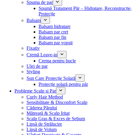
Spuma de par
Spumă Tratament Păr – Hidratare, Reconstrucție,
Protecție
Balsam
Balsam hidratare
Balsam par cret
Balsam par fin
Balsam par vopsit
Fixativ
Cremă Leave-in
Crema pentru bucle
Ulei de par
Styling
Sun Care Protecție Solară
Protecție solară pentru păr
Probleme Scalp si Par
Curly Hair Method
Sensibilitate & Disconfort Scalp
Căderea Părului
Mătreață & Scalp Iritat
Scalp Gras & Exces de Sebum
Lipsă de Strălucire
Lipsă de Volum
Vârfuri Despicate & Casante