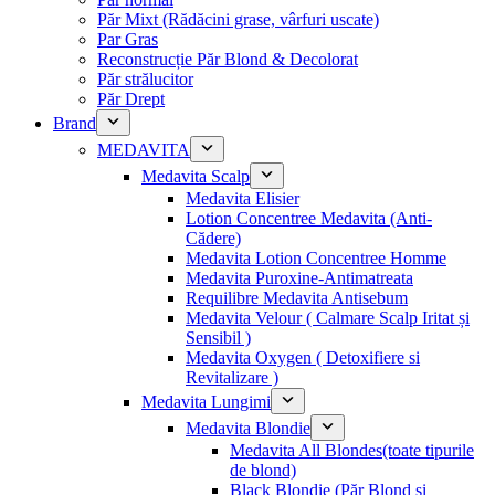
Păr Mixt (Rădăcini grase, vârfuri uscate)
Par Gras
Reconstrucție Păr Blond & Decolorat
Păr strălucitor
Păr Drept
Brand
MEDAVITA
Medavita Scalp
Medavita Elisier
Lotion Concentree Medavita (Anti-
Cădere)
Medavita Lotion Concentree Homme
Medavita Puroxine-Antimatreata
Requilibre Medavita Antisebum
Medavita Velour ( Calmare Scalp Iritat și
Sensibil )
Medavita Oxygen ( Detoxifiere si
Revitalizare )
Medavita Lungimi
Medavita Blondie
Medavita All Blondes(toate tipurile
de blond)
Black Blondie (Păr Blond și