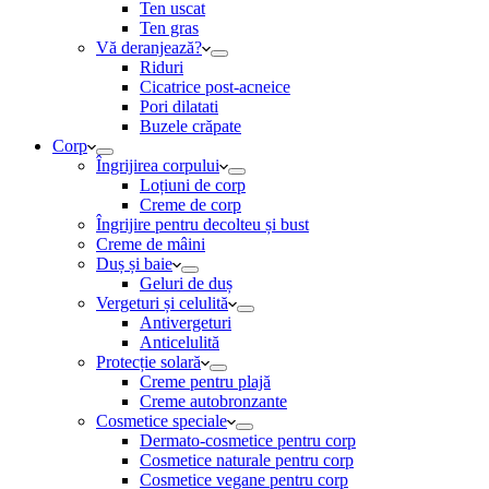
Ten uscat
Ten gras
Vă deranjează?
Riduri
Cicatrice post-acneice
Pori dilatati
Buzele crăpate
Corp
Îngrijirea corpului
Loțiuni de corp
Creme de corp
Îngrijire pentru decolteu și bust
Creme de mâini
Duș și baie
Geluri de duș
Vergeturi și celulită
Antivergeturi
Anticelulită
Protecție solară
Creme pentru plajă
Creme autobronzante
Cosmetice speciale
Dermato-cosmetice pentru corp
Cosmetice naturale pentru corp
Cosmetice vegane pentru corp