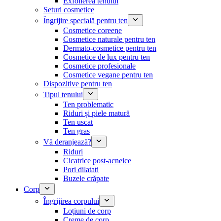
Exfolierea tenului
Seturi cosmetice
Îngrijire specială pentru ten
Cosmetice coreene
Cosmetice naturale pentru ten
Dermato-cosmetice pentru ten
Cosmetice de lux pentru ten
Cosmetice profesionale
Cosmetice vegane pentru ten
Dispozitive pentru ten
Tipul tenului
Ten problematic
Riduri și piele matură
Ten uscat
Ten gras
Vă deranjează?
Riduri
Cicatrice post-acneice
Pori dilatati
Buzele crăpate
Corp
Îngrijirea corpului
Loțiuni de corp
Creme de corp