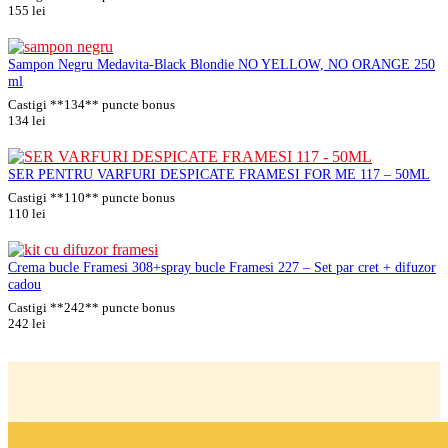
155
lei
Sampon Negru Medavita-Black Blondie NO YELLOW, NO ORANGE 250
ml
Castigi **134** puncte bonus
134
lei
SER PENTRU VARFURI DESPICATE FRAMESI FOR ME 117 – 50ML
Castigi **110** puncte bonus
110
lei
Crema bucle Framesi 308+spray bucle Framesi 227 – Set par cret + difuzor
cadou
Castigi **242** puncte bonus
242
lei