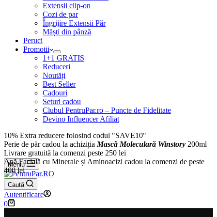
Extensii clip-on
Cozi de par
Îngrijire Extensii Păr
Măști din pânză
Peruci
Promotii
1+1 GRATIS
Reduceri
Noutăți
Best Seller
Cadouri
Seturi cadou
Clubul PentruPar.ro – Puncte de Fidelitate
Devino Influencer Afiliat
10% Extra reducere folosind codul "SAVE10"
Perie de păr cadou la achiziția
Mască Moleculară Winstory
200ml
Livrare gratuită la comenzi peste 250 lei
Apă Facială cu Minerale și Aminoacizi cadou la comenzi de peste
Meniu
400 lei
Caută
Autentificare
Coș
0
de