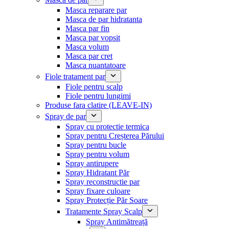
Masca reparare par
Masca de par hidratanta
Masca par fin
Masca par vopsit
Masca volum
Masca par cret
Masca nuantatoare
Fiole tratament par
Fiole pentru scalp
Fiole pentru lungimi
Produse fara clatire (LEAVE-IN)
Spray de par
Spray cu protectie termica
Spray pentru Creșterea Părului
Spray pentru bucle
Spray pentru volum
Spray antirupere
Spray Hidratant Păr
Spray reconstructie par
Spray fixare culoare
Spray Protecție Păr Soare
Tratamente Spray Scalp
Spray Antimătreață