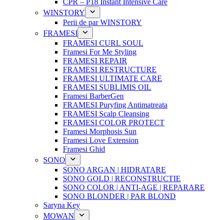
CPR – P18 Instant Intensive Care
WINSTORY
Perii de par WINSTORY
FRAMESI
FRAMESI CURL SOUL
Framesi For Me Styling
FRAMESI REPAIR
FRAMESI RESTRUCTURE
FRAMESI ULTIMATE CARE
FRAMESI SUBLIMIS OIL
Framesi BarberGen
FRAMESI Puryfing Antimatreata
FRAMESI Scalp Cleansing
FRAMESI COLOR PROTECT
Framesi Morphosis Sun
Framesi Love Extension
Framesi Ghid
SONO
SONO ARGAN | HIDRATARE
SONO GOLD | RECONSTRUCTIE
SONO COLOR | ANTI-AGE | REPARARE
SONO BLONDER | PAR BLOND
Saryna Key
MOWAN