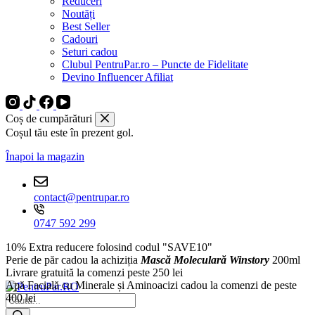
Reduceri
Noutăți
Best Seller
Cadouri
Seturi cadou
Clubul PentruPar.ro – Puncte de Fidelitate
Devino Influencer Afiliat
Coș de cumpărături
Coșul tău este în prezent gol.
Înapoi la magazin
contact@pentrupar.ro
0747 592 299
10% Extra reducere folosind codul "SAVE10"
Perie de păr cadou la achiziția
Mască Moleculară Winstory
200ml
Livrare gratuită la comenzi peste 250 lei
Apă Facială cu Minerale și Aminoacizi cadou la comenzi de peste
400 lei