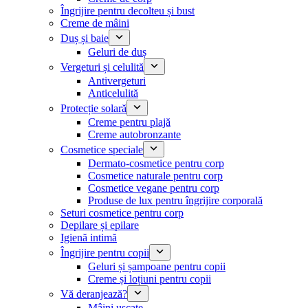
Îngrijire pentru decolteu și bust
Creme de mâini
Duș și baie
Geluri de duș
Vergeturi și celulită
Antivergeturi
Anticelulită
Protecție solară
Creme pentru plajă
Creme autobronzante
Cosmetice speciale
Dermato-cosmetice pentru corp
Cosmetice naturale pentru corp
Cosmetice vegane pentru corp
Produse de lux pentru îngrijire corporală
Seturi cosmetice pentru corp
Depilare și epilare
Igienă intimă
Îngrijire pentru copii
Geluri și șampoane pentru copii
Creme și loțiuni pentru copii
Vă deranjează?
Mâini uscate