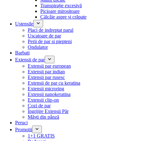
Transpirație excesivă
Picioare mirositoare
Călcâie aspre și crăpate
Ustensile
Placi de indreptat parul
Uscatoare de par
Perii de par si piepteni
Ondulator
Barbati
Extensii de par
Extensii par european
Extensii par indian
Extensii par rusesc
Extensii de par cu keratina
Extensii microring
Extensii nanokeratina
Extensii clip-on
Cozi de par
Îngrijire Extensii Păr
Măști din pânză
Peruci
Promotii
1+1 GRATIS