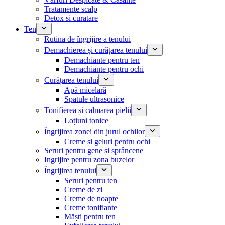
Tratamente scalp
Detox si curatare
Ten
Rutina de îngrijire a tenului
Demachierea și curățarea tenului
Demachiante pentru ten
Demachiante pentru ochi
Curățarea tenului
Apă micelară
Spatule ultrasonice
Tonifierea și calmarea pielii
Loțiuni tonice
Îngrijirea zonei din jurul ochilor
Creme și geluri pentru ochi
Seruri pentru gene și sprâncene
Ingrijire pentru zona buzelor
Îngrijirea tenului
Seruri pentru ten
Creme de zi
Creme de noapte
Creme tonifiante
Măști pentru ten