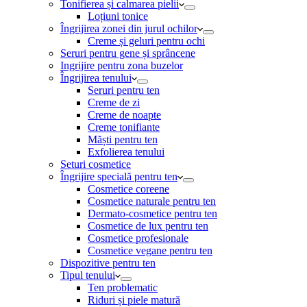
Tonifierea și calmarea pielii
Loțiuni tonice
Îngrijirea zonei din jurul ochilor
Creme și geluri pentru ochi
Seruri pentru gene și sprâncene
Ingrijire pentru zona buzelor
Îngrijirea tenului
Seruri pentru ten
Creme de zi
Creme de noapte
Creme tonifiante
Măști pentru ten
Exfolierea tenului
Seturi cosmetice
Îngrijire specială pentru ten
Cosmetice coreene
Cosmetice naturale pentru ten
Dermato-cosmetice pentru ten
Cosmetice de lux pentru ten
Cosmetice profesionale
Cosmetice vegane pentru ten
Dispozitive pentru ten
Tipul tenului
Ten problematic
Riduri și piele matură