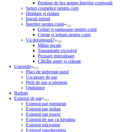
Produse de lux pentru îngrijire corporală
Seturi cosmetice pentru corp
Depilare și epilare
Igienă intimă
Îngrijire pentru copii
Geluri și șampoane pentru copii
Creme și loțiuni pentru copii
Vă deranjează?
Mâini uscate
Transpirație excesivă
Picioare mirositoare
Călcâie aspre și crăpate
Ustensile
Placi de indreptat parul
Uscatoare de par
Perii de par si piepteni
Ondulator
Barbati
Extensii de par
Extensii par european
Extensii par indian
Extensii par rusesc
Extensii de par cu keratina
Extensii microring
Extensii nanokeratina