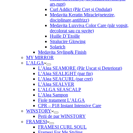
ars,rupt)
Curl Addict (Păr Creț și Ondulat)
Medavita Keratin Miracle(netezire,
disciplinare,antifrizz)
Medavita Luxviva Color Care (păr vopsit,
decolorat sau cu șuvițe)
Huille D`Etoille
Stralucire Glowing
Solarich
Medavita Styling& Finish
MY MIRROR
L’ALGA
L’Alga SEAMORE (Păr Uscat și Deteriorat)
L’Alga SEALIGHT (par fin)
L’Alga SEACURL (par cret)
L’Alga SEALVER
L’ALGA SEASCALP
L’Alga Sampon
Fiole tratament L’ALGA
CPR – P18 Instant Intensive Care
WINSTORY
Perii de par WINSTORY
FRAMESI
FRAMESI CURL SOUL
Framesi For Me Styling