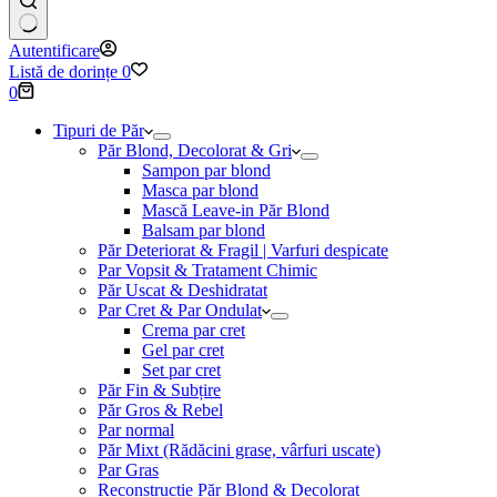
Niciun
Autentificare
rezultat
Listă de dorințe
0
Coș
0
de
cumpărături
Tipuri de Păr
Păr Blond, Decolorat & Gri
Sampon par blond
Masca par blond
Mască Leave-in Păr Blond
Balsam par blond
Păr Deteriorat & Fragil | Varfuri despicate
Par Vopsit & Tratament Chimic
Păr Uscat & Deshidratat
Par Cret & Par Ondulat
Crema par cret
Gel par cret
Set par cret
Păr Fin & Subțire
Păr Gros & Rebel
Par normal
Păr Mixt (Rădăcini grase, vârfuri uscate)
Par Gras
Reconstrucție Păr Blond & Decolorat