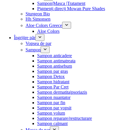
Sampon|Masca |Tratament
Pigmenți direcți Mowan Pure Shades
Sturgeon Bio
Hh Simonsen
Aloe Colors Greece
Aloe Colors
Îngrijire păr
Vopsea de par
Sampon
Sampon anticadere
Sampon antimatreata
Sampon antisebum
Sampon par gras
Sampon Detox
Sampon hidratant
Sampon Par Cret
Sampon dermatita|psoriazis
Sampon nuantator
Sampon par fin
Sampon par vopsit
Sampon volum
Sampon reparare/restructurare
Sampon calmant
Masca de par