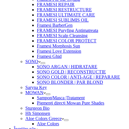
FRAMESI REPAIR
FRAMESI RESTRUCTURE
FRAMESI ULTIMATE CARE
FRAMESI SUBLIMIS OIL
Framesi BarberGen
FRAMESI Puryfing Antimatreata
FRAMESI Scalp Cleansing
FRAMESI COLOR PROTECT
Framesi Morphosis Sun
Framesi Love Extension
Framesi Ghid
SONO
SONO ARGAN | HIDRATARE
SONO GOLD | RECONSTRUCTIE
SONO COLOR | ANTI-AGE | REPARARE
SONO BLONDER | PAR BLOND
Saryna Key
MOWAN
Sampon|Masca |Tratament
Pigmenți direcți Mowan Pure Shades
Sturgeon Bio
Hh Simonsen
Aloe Colors Greece
Aloe Colors
Îngrijire păr