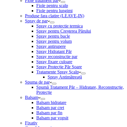
Fiole tratament par
Fiole pentru scalp
Fiole pentru lungimi
Produse fara clatire (LEAVE-IN)
Spray de par
Spray cu protectie termica
Spray pentru Creșterea Părului
Spray pentru bucle
Spray pentru volum
Spray antirupere
Spray Hidratant Păr
Spray reconstructie par
Spray fixare culoare
Spray Protecție Păr Soare
Tratamente Spray Scalp
Spray Antimătreață
Spuma de par
Spumă Tratament Păr – Hidratare, Reconstrucție,
Protecție
Balsam
Balsam hidratare
Balsam par cret
Balsam par fin
Balsam par vopsit
Fixativ