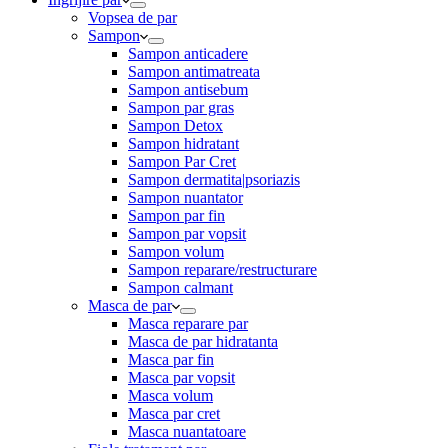
Vopsea de par
Sampon
Sampon anticadere
Sampon antimatreata
Sampon antisebum
Sampon par gras
Sampon Detox
Sampon hidratant
Sampon Par Cret
Sampon dermatita|psoriazis
Sampon nuantator
Sampon par fin
Sampon par vopsit
Sampon volum
Sampon reparare/restructurare
Sampon calmant
Masca de par
Masca reparare par
Masca de par hidratanta
Masca par fin
Masca par vopsit
Masca volum
Masca par cret
Masca nuantatoare