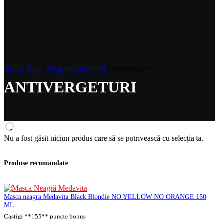
cumpărături
Acasa
Corp
Vergeturi și celulită
Antivergeturi
ANTIVERGETURI
Nu a fost găsit niciun produs care să se potrivească cu selecția ta.
Produse recomandate
Masca neagra Medavita Black Blondie NO YELLOW NO ORANGE 150
ML
Castigi **155** puncte bonus