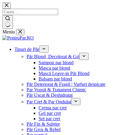
Sari
la
conținut
Niciun
Meniu
rezultat
Tipuri de Păr
Păr Blond, Decolorat & Gri
Sampon par blond
Masca par blond
Mască Leave-in Păr Blond
Balsam par blond
Păr Deteriorat & Fragil | Varfuri despicate
Par Vopsit & Tratament Chimic
Păr Uscat & Deshidratat
Par Cret & Par Ondulat
Crema par cret
Gel par cret
Set par cret
Păr Fin & Subțire
Păr Gros & Rebel
Par normal