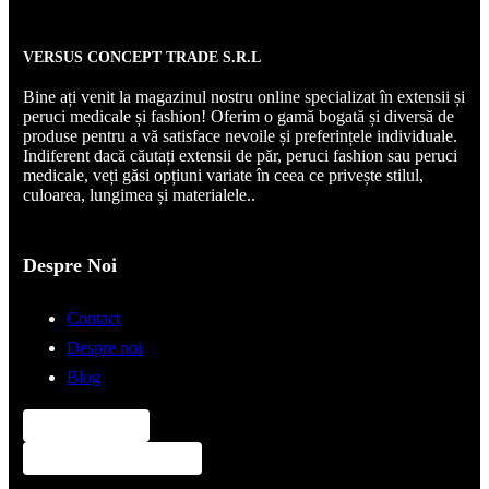
VERSUS CONCEPT TRADE S.R.L
Bine ați venit la magazinul nostru online specializat în extensii și
peruci medicale și fashion! Oferim o gamă bogată și diversă de
produse pentru a vă satisface nevoile și preferințele individuale.
Indiferent dacă căutați extensii de păr, peruci fashion sau peruci
medicale, veți găsi opțiuni variate în ceea ce privește stilul,
culoarea, lungimea și materialele..
Despre Noi
Contact
Despre noi
Blog
0747 592 299
contact@pentrupar.ro