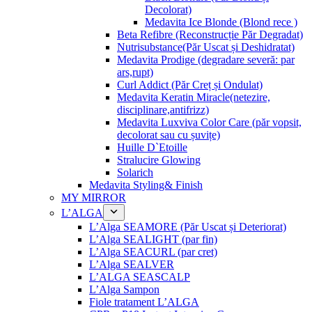
Decolorat)
Medavita Ice Blonde (Blond rece )
Beta Refibre (Reconstrucție Păr Degradat)
Nutrisubstance(Păr Uscat și Deshidratat)
Medavita Prodige (degradare severă: par
ars,rupt)
Curl Addict (Păr Creț și Ondulat)
Medavita Keratin Miracle(netezire,
disciplinare,antifrizz)
Medavita Luxviva Color Care (păr vopsit,
decolorat sau cu șuvițe)
Huille D`Etoille
Stralucire Glowing
Solarich
Medavita Styling& Finish
MY MIRROR
L’ALGA
L’Alga SEAMORE (Păr Uscat și Deteriorat)
L’Alga SEALIGHT (par fin)
L’Alga SEACURL (par cret)
L’Alga SEALVER
L’ALGA SEASCALP
L’Alga Sampon
Fiole tratament L’ALGA