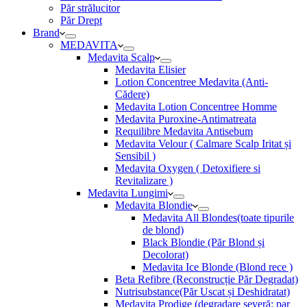
Păr strălucitor
Păr Drept
Brand
MEDAVITA
Medavita Scalp
Medavita Elisier
Lotion Concentree Medavita (Anti-
Cădere)
Medavita Lotion Concentree Homme
Medavita Puroxine-Antimatreata
Requilibre Medavita Antisebum
Medavita Velour ( Calmare Scalp Iritat și
Sensibil )
Medavita Oxygen ( Detoxifiere si
Revitalizare )
Medavita Lungimi
Medavita Blondie
Medavita All Blondes(toate tipurile
de blond)
Black Blondie (Păr Blond și
Decolorat)
Medavita Ice Blonde (Blond rece )
Beta Refibre (Reconstrucție Păr Degradat)
Nutrisubstance(Păr Uscat și Deshidratat)
Medavita Prodige (degradare severă: par