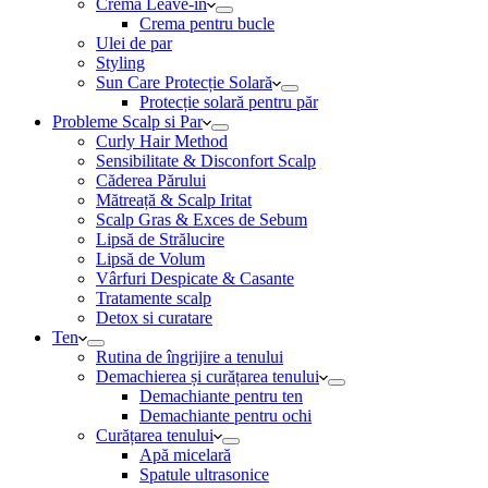
Cremă Leave-in
Crema pentru bucle
Ulei de par
Styling
Sun Care Protecție Solară
Protecție solară pentru păr
Probleme Scalp si Par
Curly Hair Method
Sensibilitate & Disconfort Scalp
Căderea Părului
Mătreață & Scalp Iritat
Scalp Gras & Exces de Sebum
Lipsă de Strălucire
Lipsă de Volum
Vârfuri Despicate & Casante
Tratamente scalp
Detox si curatare
Ten
Rutina de îngrijire a tenului
Demachierea și curățarea tenului
Demachiante pentru ten
Demachiante pentru ochi
Curățarea tenului
Apă micelară
Spatule ultrasonice