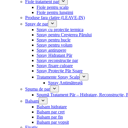
Fiole tratament par
Fiole pentru scalp
Fiole pentru lungimi
Produse fara clatire (LEAVE-IN)
Spray de par
Spray cu protectie termica
Spray pentru Creșterea Părului
Spray pentru bucle
Spray pentru volum
Spray antirupere
Spray Hidratant Păr
Spray reconstructie par
Spray fixare culoare
Spray Protecție Păr Soare
Tratamente Spray Scalp
Spray Antimătreață
Spuma de par
Spumă Tratament Păr – Hidratare, Reconstrucție, P
Balsam
Balsam hidratare
Balsam par cret
Balsam par fin
Balsam par vopsit
Fixativ