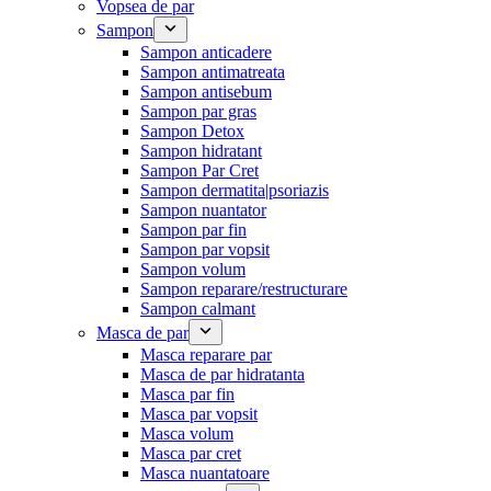
Vopsea de par
Sampon
Sampon anticadere
Sampon antimatreata
Sampon antisebum
Sampon par gras
Sampon Detox
Sampon hidratant
Sampon Par Cret
Sampon dermatita|psoriazis
Sampon nuantator
Sampon par fin
Sampon par vopsit
Sampon volum
Sampon reparare/restructurare
Sampon calmant
Masca de par
Masca reparare par
Masca de par hidratanta
Masca par fin
Masca par vopsit
Masca volum
Masca par cret
Masca nuantatoare