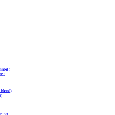
sibil )
re )
e blond)
t)
rupt)