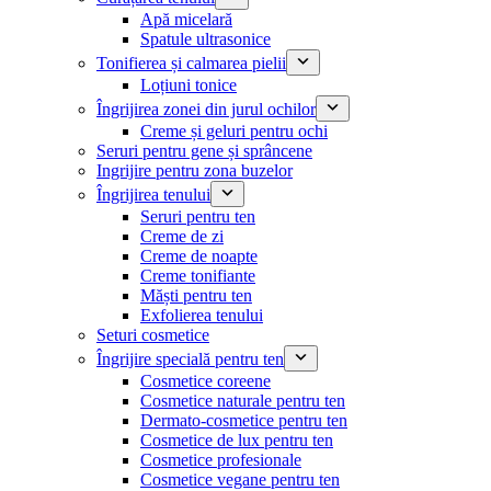
Apă micelară
Spatule ultrasonice
Tonifierea și calmarea pielii
Loțiuni tonice
Îngrijirea zonei din jurul ochilor
Creme și geluri pentru ochi
Seruri pentru gene și sprâncene
Ingrijire pentru zona buzelor
Îngrijirea tenului
Seruri pentru ten
Creme de zi
Creme de noapte
Creme tonifiante
Măști pentru ten
Exfolierea tenului
Seturi cosmetice
Îngrijire specială pentru ten
Cosmetice coreene
Cosmetice naturale pentru ten
Dermato-cosmetice pentru ten
Cosmetice de lux pentru ten
Cosmetice profesionale
Cosmetice vegane pentru ten