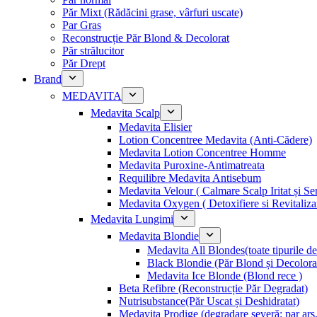
Păr Mixt (Rădăcini grase, vârfuri uscate)
Par Gras
Reconstrucție Păr Blond & Decolorat
Păr strălucitor
Păr Drept
Brand
MEDAVITA
Medavita Scalp
Medavita Elisier
Lotion Concentree Medavita (Anti-Cădere)
Medavita Lotion Concentree Homme
Medavita Puroxine-Antimatreata
Requilibre Medavita Antisebum
Medavita Velour ( Calmare Scalp Iritat și Sen
Medavita Oxygen ( Detoxifiere si Revitaliza
Medavita Lungimi
Medavita Blondie
Medavita All Blondes(toate tipurile d
Black Blondie (Păr Blond și Decolora
Medavita Ice Blonde (Blond rece )
Beta Refibre (Reconstrucție Păr Degradat)
Nutrisubstance(Păr Uscat și Deshidratat)
Medavita Prodige (degradare severă: par ars,