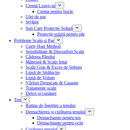
Cremă Leave-in
Crema pentru bucle
Ulei de par
Styling
Sun Care Protecție Solară
Protecție solară pentru păr
Probleme Scalp si Par
Curly Hair Method
Sensibilitate & Disconfort Scalp
Căderea Părului
Mătreață & Scalp Iritat
Scalp Gras & Exces de Sebum
Lipsă de Strălucire
Lipsă de Volum
Vârfuri Despicate & Casante
Tratamente scalp
Detox si curatare
Ten
Rutina de îngrijire a tenului
Demachierea și curățarea tenului
Demachiante pentru ten
Demachiante pentru ochi
Curățarea tenului