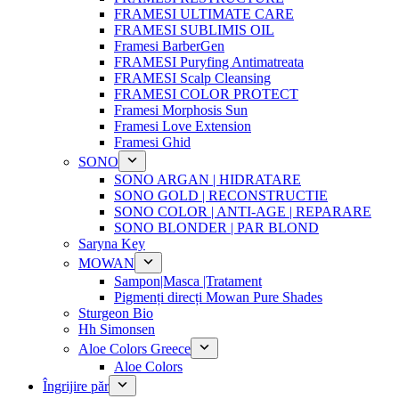
FRAMESI ULTIMATE CARE
FRAMESI SUBLIMIS OIL
Framesi BarberGen
FRAMESI Puryfing Antimatreata
FRAMESI Scalp Cleansing
FRAMESI COLOR PROTECT
Framesi Morphosis Sun
Framesi Love Extension
Framesi Ghid
SONO
SONO ARGAN | HIDRATARE
SONO GOLD | RECONSTRUCTIE
SONO COLOR | ANTI-AGE | REPARARE
SONO BLONDER | PAR BLOND
Saryna Key
MOWAN
Sampon|Masca |Tratament
Pigmenți direcți Mowan Pure Shades
Sturgeon Bio
Hh Simonsen
Aloe Colors Greece
Aloe Colors
Îngrijire păr