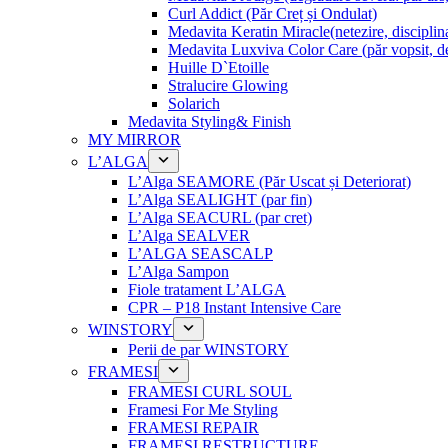
Curl Addict (Păr Creț și Ondulat)
Medavita Keratin Miracle(netezire, disciplina
Medavita Luxviva Color Care (păr vopsit, de
Huille D`Etoille
Stralucire Glowing
Solarich
Medavita Styling& Finish
MY MIRROR
L’ALGA
L’Alga SEAMORE (Păr Uscat și Deteriorat)
L’Alga SEALIGHT (par fin)
L’Alga SEACURL (par cret)
L’Alga SEALVER
L’ALGA SEASCALP
L’Alga Sampon
Fiole tratament L’ALGA
CPR – P18 Instant Intensive Care
WINSTORY
Perii de par WINSTORY
FRAMESI
FRAMESI CURL SOUL
Framesi For Me Styling
FRAMESI REPAIR
FRAMESI RESTRUCTURE