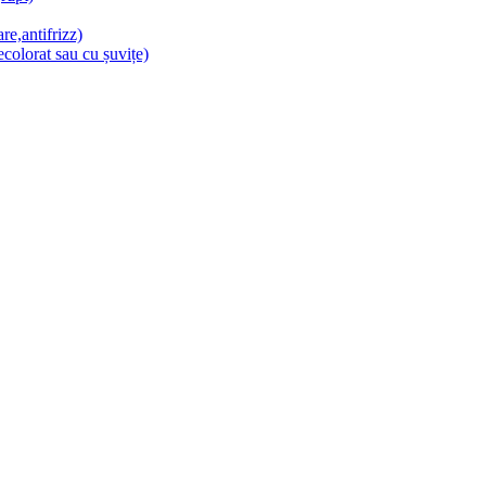
re,antifrizz)
colorat sau cu șuvițe)