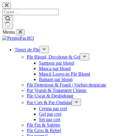
Sari
la
conținut
Niciun
Meniu
rezultat
Tipuri de Păr
Păr Blond, Decolorat & Gri
Sampon par blond
Masca par blond
Mască Leave-in Păr Blond
Balsam par blond
Păr Deteriorat & Fragil | Varfuri despicate
Par Vopsit & Tratament Chimic
Păr Uscat & Deshidratat
Par Cret & Par Ondulat
Crema par cret
Gel par cret
Set par cret
Păr Fin & Subțire
Păr Gros & Rebel
Par normal