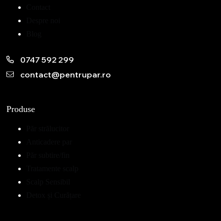
Contact
Despre noi
Blog
0747 592 299
contact@pentrupar.ro
Produse
Păr strălucitor
Anticadere par
Păr subtire/fin
Tratamente scalp
Scalp Sensibil
Detox și Curățare