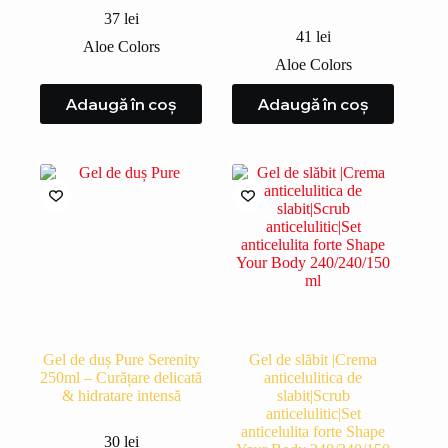
37
lei
41
lei
Aloe Colors
Aloe Colors
Adaugă în coș
Adaugă în coș
Gel de duș Pure Serenity
Gel de slăbit |Crema
250ml – Curățare delicată
anticelulitica de
& hidratare intensă
slabit|Scrub
anticelulitic|Set
anticelulita forte Shape
30
lei