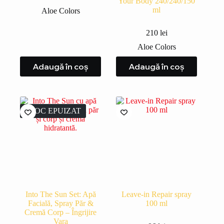
Your Body 240/240/150
ml
Aloe Colors
210
lei
Aloe Colors
Adaugă în coș
Adaugă în coș
STOC EPUIZAT
Into The Sun Set: Apă
Leave-in Repair spray
Facială, Spray Păr &
100 ml
Cremă Corp – Îngrijire
Vara