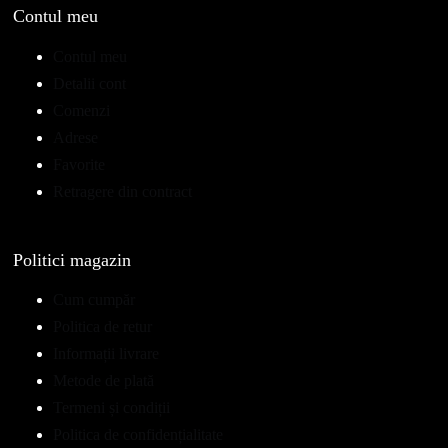
Contul meu
Contul meu
Detalii cont
Comenzi
Adrese
Favorite
Retragere din contract
Politici magazin
Cum cumpăr
Politica de retur
Informații livrare
Metode de plată
Termeni și condiții
Politica de confidențialitate