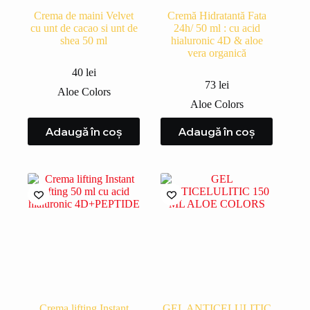
Crema de maini Velvet
Cremă Hidratantă Fata
cu unt de cacao si unt de
24h/ 50 ml : cu acid
shea 50 ml
hialuronic 4D & aloe
vera organică
40
lei
73
lei
Aloe Colors
Aloe Colors
Adaugă în coș
Adaugă în coș
Crema lifting Instant
GEL ANTICELULITIC