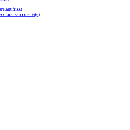
re,antifrizz)
colorat sau cu șuvițe)