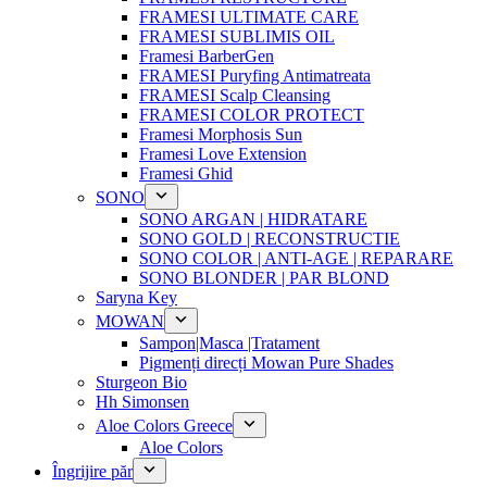
FRAMESI ULTIMATE CARE
FRAMESI SUBLIMIS OIL
Framesi BarberGen
FRAMESI Puryfing Antimatreata
FRAMESI Scalp Cleansing
FRAMESI COLOR PROTECT
Framesi Morphosis Sun
Framesi Love Extension
Framesi Ghid
SONO
SONO ARGAN | HIDRATARE
SONO GOLD | RECONSTRUCTIE
SONO COLOR | ANTI-AGE | REPARARE
SONO BLONDER | PAR BLOND
Saryna Key
MOWAN
Sampon|Masca |Tratament
Pigmenți direcți Mowan Pure Shades
Sturgeon Bio
Hh Simonsen
Aloe Colors Greece
Aloe Colors
Îngrijire păr