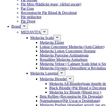
Păr Mixt (Rădăcini grase, vârfuri uscate)
Par Gras
Reconstrucție Păr Blond & Decolorat
Păr strălucitor
Păr Drept
Brand
MEDAVITA
Medavita Scalp
Medavita Elisier
Lotion Concentree Medavita (Anti-Cădere)
Medavita Lotion Concentree Homme
Medavita Puroxine-Antimatreata
Requilibre Medavita Antisebum
Medavita Velour ( Calmare Scalp Iritat și Sen
Medavita Oxygen ( Detoxifiere si Revitaliza
Medavita Lungimi
Medavita Blondie
Medavita All Blondes(toate tipurile d
Black Blondie (Păr Blond și Decolora
Medavita Ice Blonde (Blond rece )
Beta Refibre (Reconstrucție Păr Degradat)
Nutrisubstance(Păr Uscat și Deshidratat)
Medavita Prodige (degradare severă: par ars,