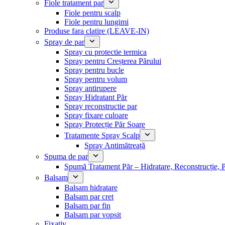
Fiole tratament par
Fiole pentru scalp
Fiole pentru lungimi
Produse fara clatire (LEAVE-IN)
Spray de par
Spray cu protectie termica
Spray pentru Creșterea Părului
Spray pentru bucle
Spray pentru volum
Spray antirupere
Spray Hidratant Păr
Spray reconstructie par
Spray fixare culoare
Spray Protecție Păr Soare
Tratamente Spray Scalp
Spray Antimătreață
Spuma de par
Spumă Tratament Păr – Hidratare, Reconstrucție, P
Balsam
Balsam hidratare
Balsam par cret
Balsam par fin
Balsam par vopsit
Fixativ