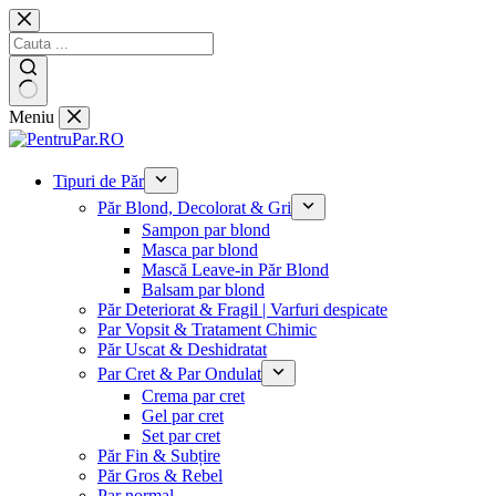
Sari
la
conținut
Niciun
Meniu
rezultat
Tipuri de Păr
Păr Blond, Decolorat & Gri
Sampon par blond
Masca par blond
Mască Leave-in Păr Blond
Balsam par blond
Păr Deteriorat & Fragil | Varfuri despicate
Par Vopsit & Tratament Chimic
Păr Uscat & Deshidratat
Par Cret & Par Ondulat
Crema par cret
Gel par cret
Set par cret
Păr Fin & Subțire
Păr Gros & Rebel
Par normal