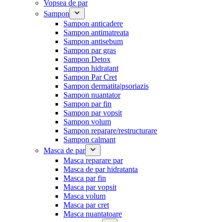
Vopsea de par
Sampon
Sampon anticadere
Sampon antimatreata
Sampon antisebum
Sampon par gras
Sampon Detox
Sampon hidratant
Sampon Par Cret
Sampon dermatita|psoriazis
Sampon nuantator
Sampon par fin
Sampon par vopsit
Sampon volum
Sampon reparare/restructurare
Sampon calmant
Masca de par
Masca reparare par
Masca de par hidratanta
Masca par fin
Masca par vopsit
Masca volum
Masca par cret
Masca nuantatoare