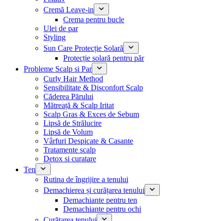
Cremă Leave-in
Crema pentru bucle
Ulei de par
Styling
Sun Care Protecție Solară
Protecție solară pentru păr
Probleme Scalp si Par
Curly Hair Method
Sensibilitate & Disconfort Scalp
Căderea Părului
Mătreață & Scalp Iritat
Scalp Gras & Exces de Sebum
Lipsă de Strălucire
Lipsă de Volum
Vârfuri Despicate & Casante
Tratamente scalp
Detox si curatare
Ten
Rutina de îngrijire a tenului
Demachierea și curățarea tenului
Demachiante pentru ten
Demachiante pentru ochi
Curățarea tenului