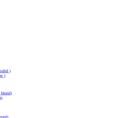
sibil )
re )
e blond)
t)
rupt)