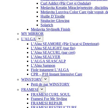
Curl Addict (Păr Creț și Ondulat)
Medavita Keratin Miracle(netezire, disciplina
Medavita Luxviva Color Care (păr vopsit, de
Huille D`Etoille
Stralucire Glowing
Solarich
Medavita Styling& Finish
MY MIRROR
L’ALGA
L’Alga SEAMORE (Păr Uscat și Deteriorat)
L’Alga SEALIGHT (par fin)
L’Alga SEACURL (par cret)
L’Alga SEALVER
L’ALGA SEASCALP
L’Alga Sampon
Fiole tratament L’ALGA
CPR – P18 Instant Intensive Care
WINSTORY
Perii de par WINSTORY
FRAMESI
FRAMESI CURL SOUL
Framesi For Me Styling
FRAMESI REPAIR
FRAMESI RESTRUCTURE