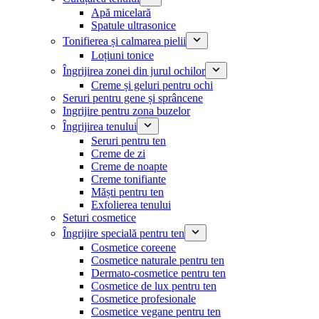
Apă micelară
Spatule ultrasonice
Tonifierea și calmarea pielii
Loțiuni tonice
Îngrijirea zonei din jurul ochilor
Creme și geluri pentru ochi
Seruri pentru gene și sprâncene
Ingrijire pentru zona buzelor
Îngrijirea tenului
Seruri pentru ten
Creme de zi
Creme de noapte
Creme tonifiante
Măști pentru ten
Exfolierea tenului
Seturi cosmetice
Îngrijire specială pentru ten
Cosmetice coreene
Cosmetice naturale pentru ten
Dermato-cosmetice pentru ten
Cosmetice de lux pentru ten
Cosmetice profesionale
Cosmetice vegane pentru ten