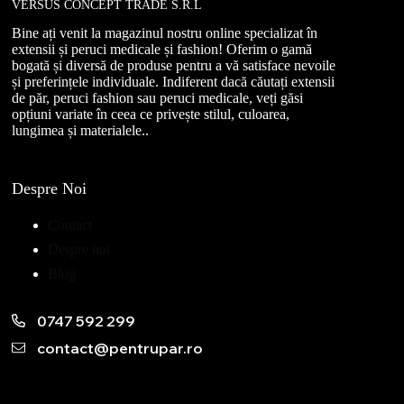
VERSUS CONCEPT TRADE S.R.L
Bine ați venit la magazinul nostru online specializat în
extensii și peruci medicale și fashion! Oferim o gamă
bogată și diversă de produse pentru a vă satisface nevoile
și preferințele individuale. Indiferent dacă căutați extensii
de păr, peruci fashion sau peruci medicale, veți găsi
opțiuni variate în ceea ce privește stilul, culoarea,
lungimea și materialele..
Despre Noi
Contact
Despre noi
Blog
0747 592 299
contact@pentrupar.ro