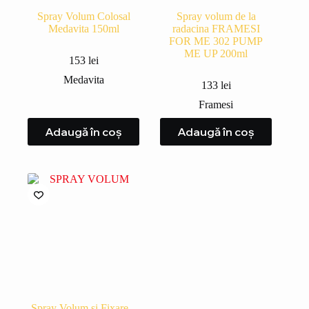
Spray Volum Colosal
Spray volum de la
Medavita 150ml
radacina FRAMESI
FOR ME 302 PUMP
ME UP 200ml
153
lei
Medavita
133
lei
Framesi
Adaugă în coș
Adaugă în coș
Spray Volum și Fixare –