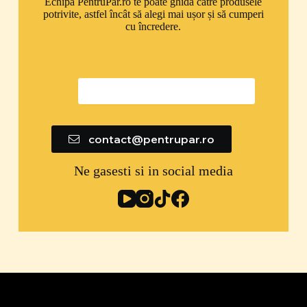
Echipa PentruPăr.ro te poate ghida către produsele
potrivite, astfel încât să alegi mai ușor și să cumperi
cu încredere.
0747 592 299
contact@pentrupar.ro
Ne gasesti si in social media