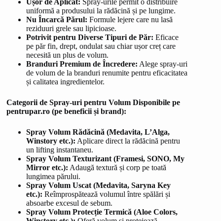
Ușor de Aplicat:
Spray-urile permit o distribuire
uniformă a produsului la rădăcină și pe lungime.
Nu Încarcă Părul:
Formule lejere care nu lasă
reziduuri grele sau lipicioase.
Potrivit pentru Diverse Tipuri de Păr:
Eficace
pe păr fin, drept, ondulat sau chiar ușor creț care
necesită un plus de volum.
Branduri Premium de Încredere:
Alege spray-uri
de volum de la branduri renumite pentru eficacitatea
și calitatea ingredientelor.
Categorii de Spray-uri pentru Volum Disponibile pe
pentrupar.ro (pe beneficii și brand):
Spray Volum Rădăcină (Medavita, L’Alga,
Winstory etc.):
Aplicare direct la rădăcină pentru
un lifting instantaneu.
Spray Volum Texturizant (Framesi, SONO, My
Mirror etc.):
Adaugă textură și corp pe toată
lungimea părului.
Spray Volum Uscat (Medavita, Saryna Key
etc.):
Reîmprospătează volumul între spălări și
absoarbe excesul de sebum.
Spray Volum Protecție Termică (Aloe Colors,
Winstory etc.):
Oferă volum și protejează