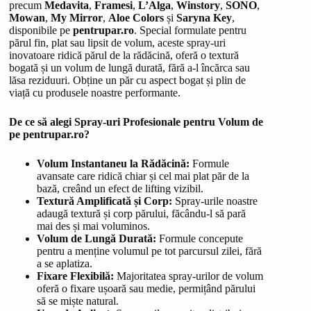
precum
Medavita
,
Framesi
,
L’Alga
,
Winstory
,
SONO
,
Mowan
,
My Mirror
,
Aloe Colors
și
Saryna Key
,
disponibile pe
pentrupar.ro
. Special formulate pentru
părul fin, plat sau lipsit de volum, aceste spray-uri
inovatoare ridică părul de la rădăcină, oferă o textură
bogată și un volum de lungă durată, fără a-l încărca sau
lăsa reziduuri. Obține un păr cu aspect bogat și plin de
viață cu produsele noastre performante.
De ce să alegi Spray-uri Profesionale pentru Volum de
pe pentrupar.ro?
Volum Instantaneu la Rădăcină:
Formule
avansate care ridică chiar și cel mai plat păr de la
bază, creând un efect de lifting vizibil.
Textură Amplificată și Corp:
Spray-urile noastre
adaugă textură și corp părului, făcându-l să pară
mai des și mai voluminos.
Volum de Lungă Durată:
Formule concepute
pentru a menține volumul pe tot parcursul zilei, fără
a se aplatiza.
Fixare Flexibilă:
Majoritatea spray-urilor de volum
oferă o fixare ușoară sau medie, permițând părului
să se miște natural.