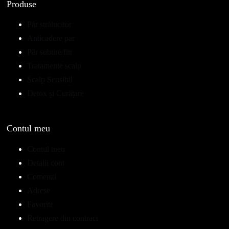
Produse
Păr strălucitor
Anticadere par
Păr subtire/fin
Tratamente scalp
Scalp Sensibil
Detox și Curățare
Contul meu
Contul meu
Detalii cont
Comenzi
Adrese
Favorite
Retragere din contract