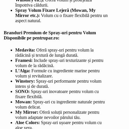
împotriva căldurii.
Spray Volum Fixare Lejeră (Mowan, My
Mirror etc.):
Volum cu o fixare flexibilă pentru un
aspect natural.
Branduri Premium de Spray-uri pentru Volum
Disponibile pe pentrupar.ro:
Medavita:
Oferă spray-uri pentru volum la
rădăcină și textură de lungă durată.
Framesi:
Include spray-uri texturizante și pentru
volum de la rădăcină.
L’Alga:
Formule cu ingrediente marine pentru
volum și revitalizare.
Winstory:
Spray-uri performante pentru volum
intens și de durată.
SONO:
Spray-uri inovatoare pentru volum cu
fixare flexibilă.
Mowan:
Spray-uri cu ingrediente naturale pentru
volum delicat.
My Mirror:
Oferă soluții personalizate pentru
volum adaptate nevoilor părului tău.
Aloe Colors:
Spray-uri ușoare pentru volum cu
aloe vera.