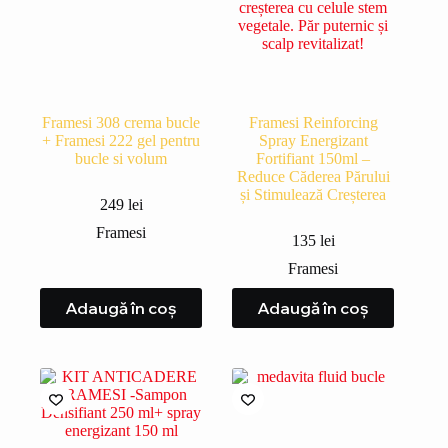
Framesi 308 crema bucle
Framesi Reinforcing
+ Framesi 222 gel pentru
Spray Energizant
bucle si volum
Fortifiant 150ml –
Reduce Căderea Părului
și Stimulează Creșterea
249
lei
Framesi
135
lei
Framesi
Adaugă în coș
Adaugă în coș