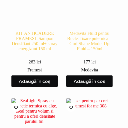
KIT ANTICADERE
Medavita Fluid pentru
FRAMESI -Sampon
Bucle- fixare puternica –
Densifiant 250 ml+ spray
Curl Shape Model Up
energizant 150 ml
Fluid – 150ml
263
lei
177
lei
Framesi
Medavita
Adaugă în coș
Adaugă în coș