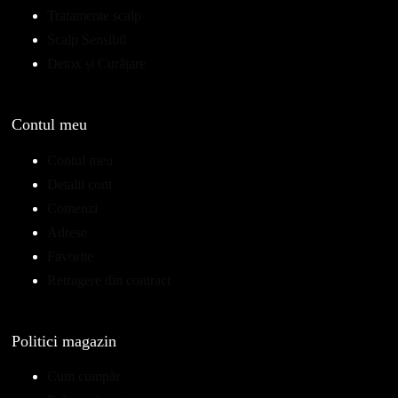
Tratamente scalp
Scalp Sensibil
Detox și Curățare
Contul meu
Contul meu
Detalii cont
Comenzi
Adrese
Favorite
Retragere din contract
Politici magazin
Cum cumpăr