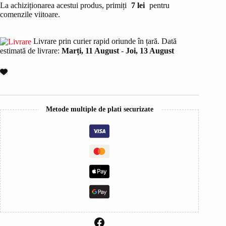
La achiziționarea acestui produs, primiți
7
lei
pentru
la
comenzile viitoare.
radacina
FRAMESI
FOR
Livrare prin curier rapid oriunde în țară. Dată
ME
estimată de livrare:
Marți, 11 August
-
Joi, 13 August
302
PUMP
ME
UP
200ml
Metode multiple de plati securizate