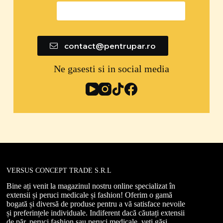
0747 592 299
contact@pentrupar.ro
Ne gasesti si in social media
VERSUS CONCEPT TRADE S.R.L
Bine ați venit la magazinul nostru online specializat în
extensii și peruci medicale și fashion! Oferim o gamă
bogată și diversă de produse pentru a vă satisface nevoile
și preferințele individuale. Indiferent dacă căutați extensii
de păr, peruci fashion sau peruci medicale, veți găsi