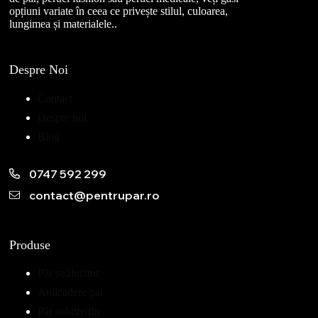
opțiuni variate în ceea ce privește stilul, culoarea,
lungimea și materialele..
Despre Noi
Contact
Despre noi
Blog
0747 592 299
contact@pentrupar.ro
Produse
Păr strălucitor
Anticadere par
Păr subtire/fin