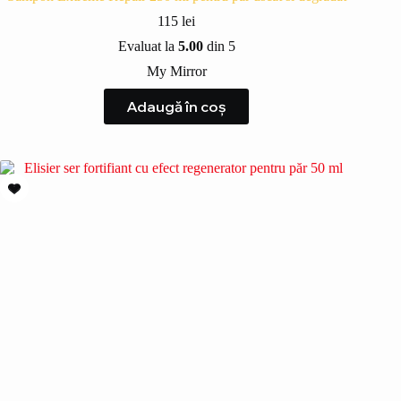
115
lei
Evaluat la
5.00
din 5
My Mirror
Adaugă în coș