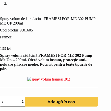
Spray volum de la radacina FRAMESI FOR ME 302 PUMP
ME UP 200ml
Cod produs:
A01605
Framesi
133
lei
Spray volum rădăcină FRAMESI FOR-ME 302 Pump
Me Up – 200ml. Oferă volum instant, protecție anti-
poluare și fixare medie. Potrivit pentru toate tipurile de
păr.
Cantitate
Adaugă în coș
Spray
volum
de