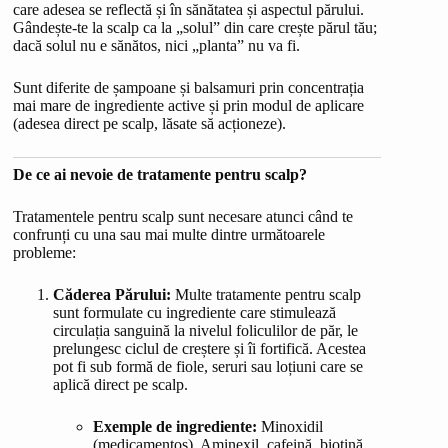
care adesea se reflectă și în sănătatea și aspectul părului.
Gândește-te la scalp ca la „solul” din care crește părul tău;
dacă solul nu e sănătos, nici „planta” nu va fi.
Sunt diferite de șampoane și balsamuri prin concentrația
mai mare de ingrediente active și prin modul de aplicare
(adesea direct pe scalp, lăsate să acționeze).
De ce ai nevoie de tratamente pentru scalp?
Tratamentele pentru scalp sunt necesare atunci când te
confrunți cu una sau mai multe dintre următoarele
probleme:
Căderea Părului:
Multe tratamente pentru scalp
sunt formulate cu ingrediente care stimulează
circulația sanguină la nivelul foliculilor de păr, le
prelungesc ciclul de creștere și îi fortifică. Acestea
pot fi sub formă de fiole, seruri sau loțiuni care se
aplică direct pe scalp.
Exemple de ingrediente:
Minoxidil
(medicamentos), Aminexil, cafeină, biotină,