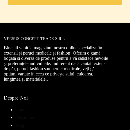
VERSUS CONCEPT TRADE S.R.L
Bine ați venit la magazinul nostru online specializat în
extensii și peruci medicale și fashion! Oferim o gamă
bogată și diversă de produse pentru a vă satisface nevoile
și preferințele individuale. Indiferent dacă căutați extensii
de păr, peruci fashion sau peruci medicale, veți găsi
opțiuni variate în ceea ce privește stilul, culoarea,
lungimea și materialele..
Despre Noi
Contact
Despre noi
Blog