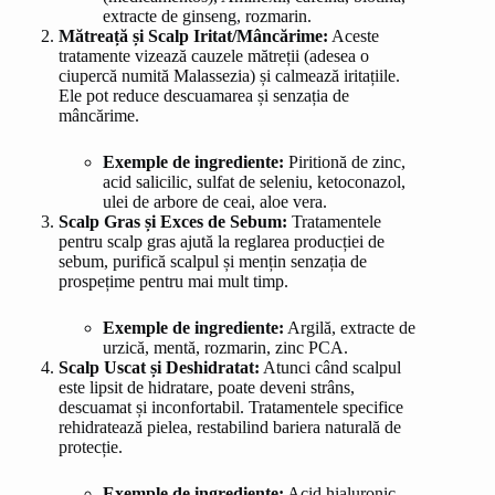
extracte de ginseng, rozmarin.
Mătreață și Scalp Iritat/Mâncărime:
Aceste
tratamente vizează cauzele mătreții (adesea o
ciupercă numită Malassezia) și calmează iritațiile.
Ele pot reduce descuamarea și senzația de
mâncărime.
Exemple de ingrediente:
Piritionă de zinc,
acid salicilic, sulfat de seleniu, ketoconazol,
ulei de arbore de ceai, aloe vera.
Scalp Gras și Exces de Sebum:
Tratamentele
pentru scalp gras ajută la reglarea producției de
sebum, purifică scalpul și mențin senzația de
prospețime pentru mai mult timp.
Exemple de ingrediente:
Argilă, extracte de
urzică, mentă, rozmarin, zinc PCA.
Scalp Uscat și Deshidratat:
Atunci când scalpul
este lipsit de hidratare, poate deveni strâns,
descuamat și inconfortabil. Tratamentele specifice
rehidratează pielea, restabilind bariera naturală de
protecție.
Exemple de ingrediente:
Acid hialuronic,