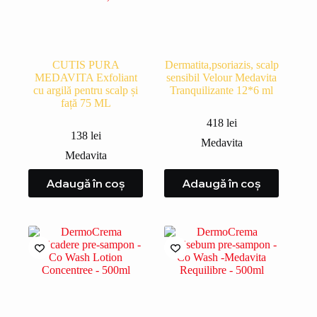
CUTIS PURA
Dermatita,psoriazis, scalp
MEDAVITA Exfoliant
sensibil Velour Medavita
cu argilă pentru scalp și
Tranquilizante 12*6 ml
față 75 ML
418
lei
138
lei
Medavita
Medavita
Adaugă în coș
Adaugă în coș