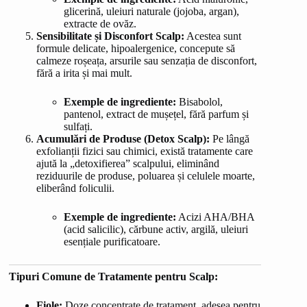
glicerină, uleiuri naturale (jojoba, argan),
extracte de ovăz.
Sensibilitate și Disconfort Scalp:
Acestea sunt
formule delicate, hipoalergenice, concepute să
calmeze roșeața, arsurile sau senzația de disconfort,
fără a irita și mai mult.
Exemple de ingrediente:
Bisabolol,
pantenol, extract de mușețel, fără parfum și
sulfați.
Acumulări de Produse (Detox Scalp):
Pe lângă
exfolianții fizici sau chimici, există tratamente care
ajută la „detoxifierea” scalpului, eliminând
reziduurile de produse, poluarea și celulele moarte,
eliberând foliculii.
Exemple de ingrediente:
Acizi AHA/BHA
(acid salicilic), cărbune activ, argilă, uleiuri
esențiale purificatoare.
Tipuri Comune de Tratamente pentru Scalp:
Fiole:
Doze concentrate de tratament, adesea pentru