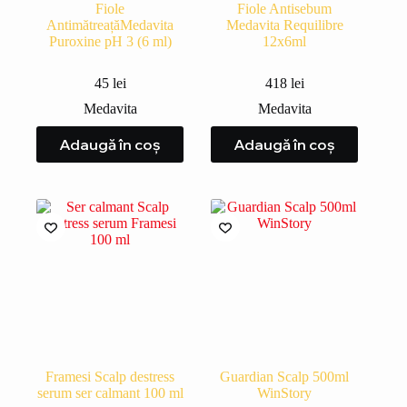
Fiole
Fiole Antisebum
AntimătreațăMedavita
Medavita Requilibre
Puroxine pH 3 (6 ml)
12x6ml
45
lei
418
lei
Medavita
Medavita
Adaugă în coș
Adaugă în coș
Framesi Scalp destress
Guardian Scalp 500ml
serum ser calmant 100 ml
WinStory