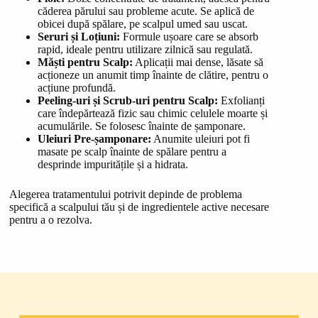
căderea părului sau probleme acute. Se aplică de
obicei după spălare, pe scalpul umed sau uscat.
Seruri și Loțiuni:
Formule ușoare care se absorb
rapid, ideale pentru utilizare zilnică sau regulată.
Măști pentru Scalp:
Aplicații mai dense, lăsate să
acționeze un anumit timp înainte de clătire, pentru o
acțiune profundă.
Peeling-uri și Scrub-uri pentru Scalp:
Exfolianți
care îndepărtează fizic sau chimic celulele moarte și
acumulările. Se folosesc înainte de șamponare.
Uleiuri Pre-șamponare:
Anumite uleiuri pot fi
masate pe scalp înainte de spălare pentru a
desprinde impuritățile și a hidrata.
Alegerea tratamentului potrivit depinde de problema
specifică a scalpului tău și de ingredientele active necesare
pentru a o rezolva.