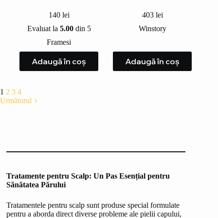
140
lei
403
lei
Evaluat la
5.00
din 5
Winstory
Framesi
Adaugă în coș
Adaugă în coș
1
2
3
4
Următorul
Tratamente pentru Scalp: Un Pas Esențial pentru
Sănătatea Părului
Tratamentele pentru scalp sunt produse special formulate
pentru a aborda direct diverse probleme ale pielii capului,