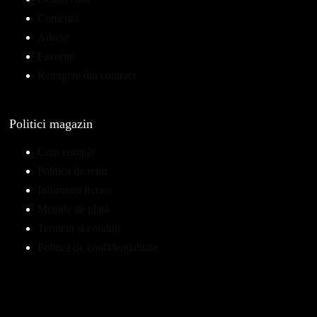
Comenzi
Adrese
Favorite
Retragere din contract
Politici magazin
Cum cumpăr
Politica de retur
Informații livrare
Metode de plată
Termeni și condiții
Politica de confidențialitate