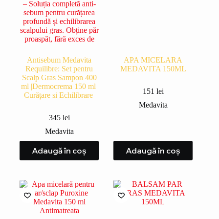
Antisebum Medavita
APA MICELARA
Requilibre: Set pentru
MEDAVITA 150ML
Scalp Gras Sampon 400
ml |Dermocrema 150 ml
151
lei
Curățare si Echilibrare
Medavita
345
lei
Medavita
Adaugă în coș
Adaugă în coș