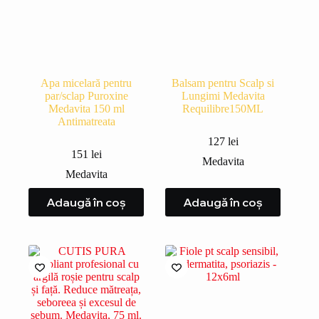
Apa micelară pentru
Balsam pentru Scalp si
par/sclap Puroxine
Lungimi Medavita
Medavita 150 ml
Requilibre150ML
Antimatreata
127
lei
151
lei
Medavita
Medavita
Adaugă în coș
Adaugă în coș