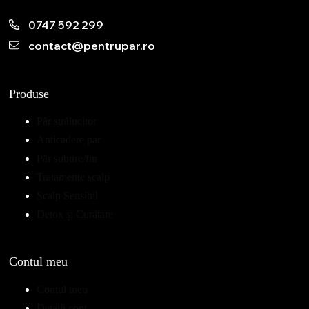
0747 592 299
contact@pentrupar.ro
Produse
Păr strălucitor
Anticadere par
Păr subtire/fin
Tratamente scalp
Scalp Sensibil
Detox și Curățare
Contul meu
Contul meu
Detalii cont