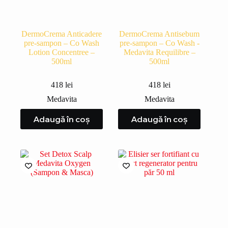
DermoCrema Anticadere
DermoCrema Antisebum
pre-sampon – Co Wash
pre-sampon – Co Wash -
Lotion Concentree –
Medavita Requilibre –
500ml
500ml
418
lei
418
lei
Medavita
Medavita
Adaugă în coș
Adaugă în coș