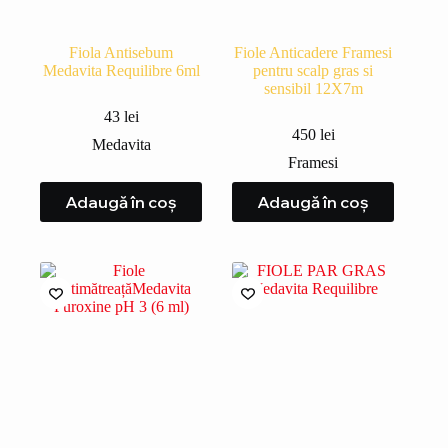
Fiola Antisebum
Fiole Anticadere Framesi
Medavita Requilibre 6ml
pentru scalp gras si
sensibil 12X7m
43
lei
450
lei
Medavita
Framesi
Adaugă în coș
Adaugă în coș