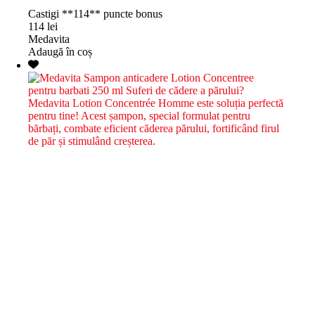
Castigi **114** puncte bonus
114
lei
Medavita
Adaugă în coș