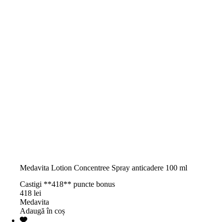
Medavita Lotion Concentree Spray anticadere 100 ml
Castigi **418** puncte bonus
418
lei
Medavita
Adaugă în coș