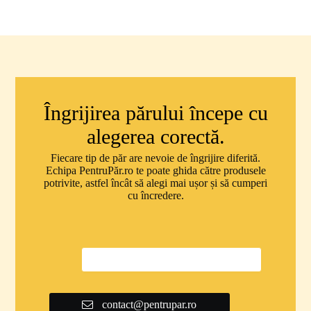
Îngrijirea părului începe cu
alegerea corectă.
Fiecare tip de păr are nevoie de îngrijire diferită.
Echipa PentruPăr.ro te poate ghida către produsele
potrivite, astfel încât să alegi mai ușor și să cumperi
cu încredere.
0747 592 299
contact@pentrupar.ro