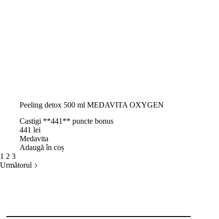
Peeling detox 500 ml MEDAVITA OXYGEN
Castigi **441** puncte bonus
441
lei
Medavita
Adaugă în coș
1
2
3
Următorul