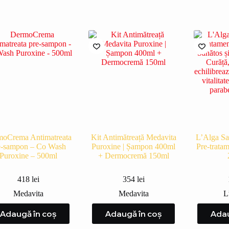
oCrema Antimatreata
Kit Antimătreață Medavita
L’Alga S
e-sampon – Co Wash
Puroxine | Șampon 400ml
Pre-trata
Puroxine – 500ml
+ Dermocremă 150ml
418
lei
354
lei
Medavita
Medavita
L
Adaugă în coș
Adaugă în coș
Adau