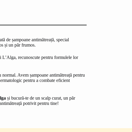
ată de șampoane antimătreață, special
os și un păr frumos.
 L’Alga, recunoscute pentru formulele lor
 sau normal. Avem șampoane antimătreață pentru
e dermatologic pentru a combate eficient
lga
și bucură-te de un scalp curat, un păr
timătreață potrivit pentru tine!