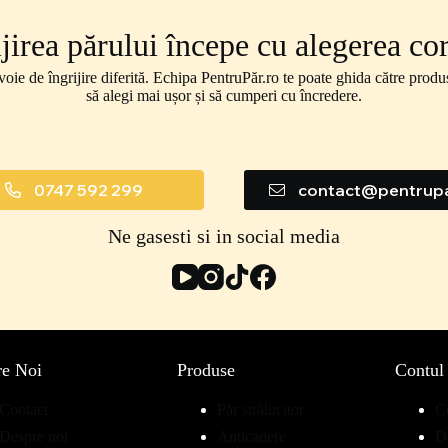
ijirea părului începe cu alegerea cor
voie de îngrijire diferită. Echipa PentruPăr.ro te poate ghida către produse
să alegi mai ușor și să cumperi cu încredere.
0747 592 299
contact@pentrupa
Ne gasesti si in social media
re Noi
Produse
Contul
Contact
Păr strălucitor
C
Despre noi
Anticadere
De