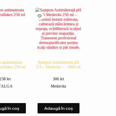
 antimatreata
Sampon Antimatreata pH
eaflakes 250 ml
5.5 – Medavita — 1000 ml
238
lei
306
lei
’ALGA
Medavita
gă în coș
Adaugă în coș