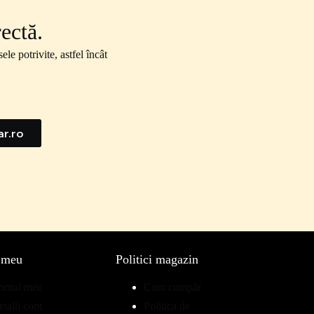
ectă.
le potrivite, astfel încât
r.ro
 meu
Politici magazin
ontul meu
Cum cumpăr
talii cont
Politica de