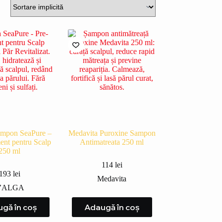
ampon SeaPure –
Medavita Puroxine Sampon
ment pentru Scalp
Antimatreata 250 ml
250 ml
114
lei
193
lei
Medavita
’ALGA
gă în coș
Adaugă în coș