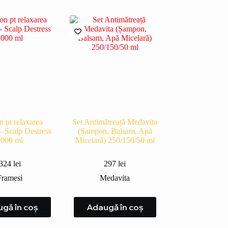
 pt relaxarea
Set Antimătreață Medavita
 – Scalp Destress
(Șampon, Balsam, Apă
1000 ml
Micelară) 250/150/50 ml
324
lei
297
lei
Framesi
Medavita
gă în coș
Adaugă în coș