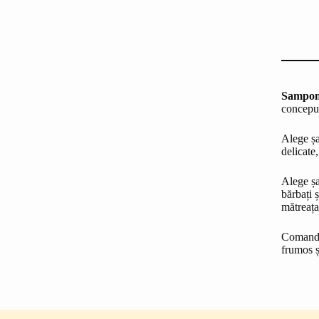
Sampon
conceput
Alege șa
delicate,
Alege șa
bărbați 
mătreața 
Comandă
frumos ș