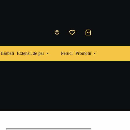
Coș
de
cumpărături
Barbati
Extensii de par
Peruci
Promotii