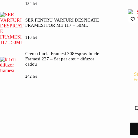
134
lei
SER PENTRU VARFURI DESPICATE
FRAMESI FOR ME 117 – 50ML
110
lei
Crema bucle Framesi 308+spray bucle
Framesi 227 – Set par cret + difuzor
cadou
S
242
lei
F
E