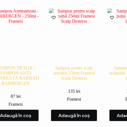
AMPON DETOX /
Sampon pentru scalp
Sampon
SAMPON ANTI-
sensibil 250ml Framesi
scalpului
TREAȚĂ BARBATI
Scalp Destress
BARBERGEN
135
lei
87
lei
Framesi
Framesi
Adaugă în coș
Adaugă în coș
Adau