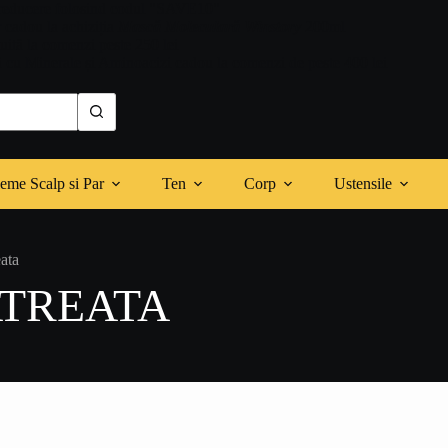
reducere folosind codul "SAVE10"
r cadou la achiziția
Mască Moleculară Winstory
200ml
tuită la comenzi peste 250 lei
 cu Minerale și Aminoacizi cadou la comenzi de peste 400 lei
eme Scalp si Par
Ten
Corp
Ustensile
ata
TREATA