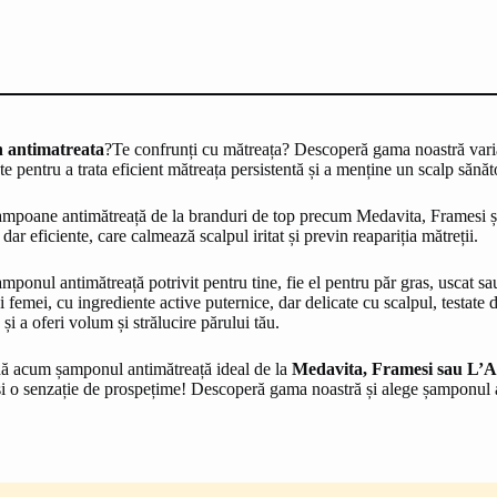
 antimatreata
?Te confrunți cu mătreața? Descoperă gama noastră vari
e pentru a trata eficient mătreața persistentă și a menține un scalp sănăt
mpoane antimătreață de la branduri de top precum Medavita, Framesi și
 dar eficiente, care calmează scalpul iritat și previn reapariția mătreții.
mponul antimătreață potrivit pentru tine, fie el pentru păr gras, uscat
și femei, cu ingrediente active puternice, dar delicate cu scalpul, testat
și a oferi volum și strălucire părului tău.
 acum șamponul antimătreață ideal de la
Medavita, Framesi sau L’A
i o senzație de prospețime! Descoperă gama noastră și alege șamponul an