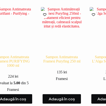
ampon Antimatreata
Sampon Antimatreata
Sampon
ramesi PURIFYING
Framesi Puryfing 250 ml
L’Alga S
1000 ml
135
lei
224
lei
Framesi
L
valuat la
5.00
din 5
Framesi
Adaugă în coș
Adaugă în coș
Adau