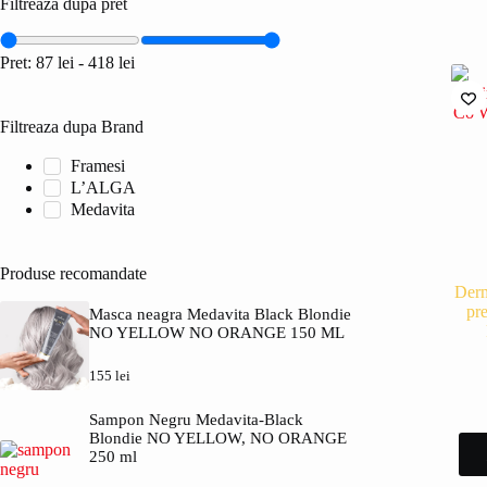
Filtreaza dupa pret
Pret:
87 lei
-
418 lei
Filtreaza dupa Brand
Framesi
L’ALGA
Medavita
Produse recomandate
Derm
pr
Masca neagra Medavita Black Blondie
NO YELLOW NO ORANGE 150 ML
155
lei
Sampon Negru Medavita-Black
Blondie NO YELLOW, NO ORANGE
250 ml