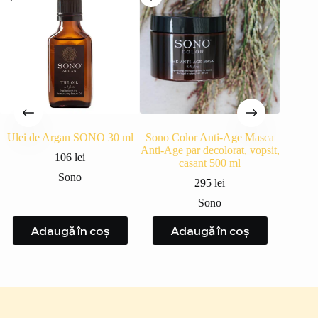
Ulei de Argan SONO 30 ml
Sono Color Anti-Age Masca
Sono A
Anti-Age par decolorat, vopsit,
500 ml
106
lei
casant 500 ml
cu Ule
Uscat,
Sono
295
lei
Sono
Adaugă în coș
Adaugă în coș
A