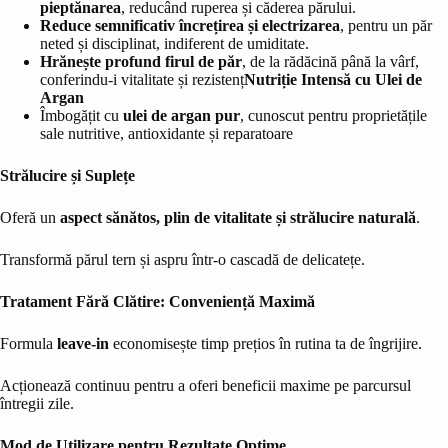
pieptănarea
, reducând ruperea și căderea părului.
Reduce semnificativ încrețirea și electrizarea
, pentru un păr
neted și disciplinat, indiferent de umiditate.
Hrănește profund firul de păr
, de la rădăcină până la vârf,
conferindu-i vitalitate și rezistenț
Nutriție Intensă cu Ulei de
Argan
Îmbogățit cu
ulei de argan pur
, cunoscut pentru proprietățile
sale nutritive, antioxidante și reparatoare
Strălucire și Suplețe
Oferă un
aspect sănătos, plin de vitalitate și strălucire naturală
.
Transformă părul tern și aspru într-o cascadă de delicatețe.
Tratament Fără Clătire: Conveniență Maximă
Formula
leave-in
economisește timp prețios în rutina ta de îngrijire.
Acționează continuu pentru a oferi beneficii maxime pe parcursul
întregii zile.
Mod de Utilizare pentru Rezultate Optime