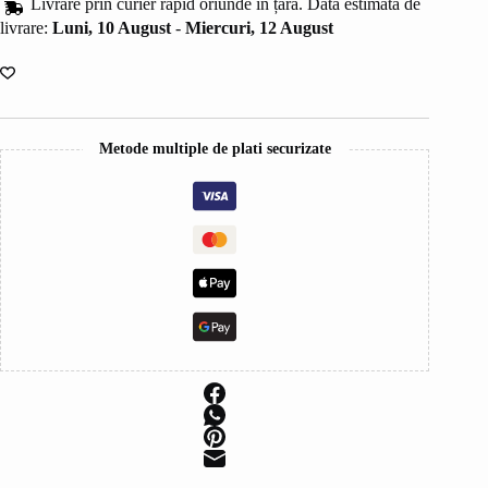
Livrare prin curier rapid oriunde în țară. Dată estimată de
și
Protecție
livrare:
Luni, 10 August
-
Miercuri, 12 August
Termică
(150
ml)
+
2
super
Metode multiple de plati securizate
cadouri