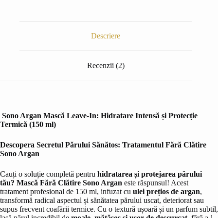
Descriere
Recenzii (2)
Sono Argan Mască Leave-In: Hidratare Intensă și Protecție
Termică (150 ml)
Descopera Secretul Părului Sănătos: Tratamentul Fără Clătire
Sono Argan
Cauți o soluție completă pentru
hidratarea și protejarea părului
tău?
Mască Fără Clătire Sono Argan
este răspunsul! Acest
tratament profesional de 150 ml, infuzat cu
ulei prețios de argan
,
transformă radical aspectul și sănătatea părului uscat, deteriorat sau
supus frecvent coafării termice. Cu o textură ușoară și un parfum subtil,
lasă părul incredibil de
moale, mătăsos și ușor de descurcat
, fără a-l