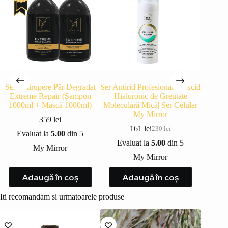
Set Antirupere Păr Degradat
Ser Antirid Profesional cu Acid
Masca 
Extreme Repair (Șampon
Hialuronic de Greutate
pentr
1000ml + Mască 1000ml)
Moleculară Mică| Ser Celular
My Mirror
359
lei
161
lei
230
lei
Prețul
Prețul
Evaluat la
5.00
din 5
Eva
inițial
curent
Evaluat la
5.00
din 5
My Mirror
a
este:
My Mirror
fost:
161 lei.
A
230 lei.
Adaugă în coș
Adaugă în coș
Iti recomandam si urmatoarele produse