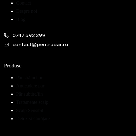
Contact
Despre noi
Blog
0747 592 299
contact@pentrupar.ro
Produse
Păr strălucitor
Anticadere par
Păr subtire/fin
Tratamente scalp
Scalp Sensibil
Detox și Curățare