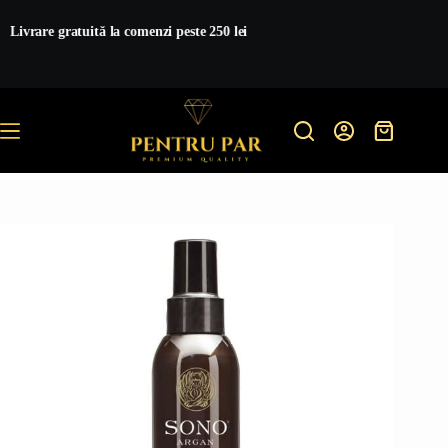
Sari
la
Livrare gratuită la comenzi peste 250 lei
conținut
Coș
de
cumpărătur