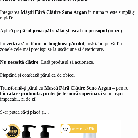
Integrarea
Măștii Fără Clătire Sono Argan
în rutina ta este simplă și
rapidă:
Aplică pe
părul proaspăt spălat și uscat cu prosopul
(umed).
Pulverizează uniform pe
lungimea părului
, insistând pe vârfuri,
zonele cele mai predispuse la uscăciune și deteriorare.
Nu necesită clătire!
Lasă produsul să acționeze.
Piaptănă și coafează părul ca de obicei.
Transformă-ți părul cu
Mască Fără Clătire Sono Argan
– pentru
hidratare profundă, protecție termică superioară
și un aspect
impecabil, zi de zi!
S-ar putea să-ți placă și…
Reducere -30%