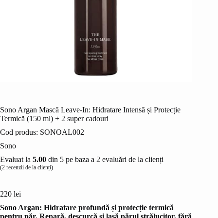
Sono Argan Mască Leave-In: Hidratare Intensă și Protecție
Termică (150 ml) + 2 super cadouri
Cod produs:
SONOAL002
Sono
Evaluat la
5.00
din 5 pe baza a
2
evaluări de la clienți
(
2
recenzii de la clienți)
220
lei
Sono Argan: Hidratare profundă și protecție termică
pentru păr. Repară, descurcă și lasă părul strălucitor, fără