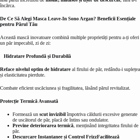
încărca.
De Ce Să Alegi Masca Leave-In Sono Argan? Beneficii Esențiale
pentru Părul Tău
Această mască inovatoare combină multiple proprietăți pentru a-ți oferi
un păr impecabil, zi de zi:
Hidratare Profundă și Durabilă
Reface nivelul optim de hidratare
al firului de păr, redându-i suplețea
și elasticitatea pierdute.
Combate eficient uscăciunea și fragilitatea, lăsând părul revitalizat.
Protecție Termică Avansată
Formează un
scut invizibil
împotriva căldurii excesive generate
de uscătorul de păr, placă de întins sau ondulator.
Previne deteriorarea termică
, menținând integritatea firului de
păr.
Descurcare Instantanee și Control Frizz
Facilitează