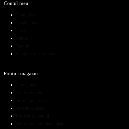
Contul meu
Contul meu
Detalii cont
Comenzi
Adrese
Favorite
Retragere din contract
Politici magazin
Cum cumpăr
Politica de retur
Informații livrare
Metode de plată
Termeni și condiții
Politica de confidențialitate