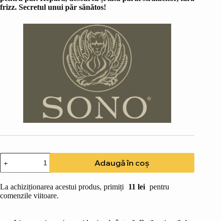
frizz. Secretul unui păr sănătos!
Cantitate
Adaugă în coș
Sono
Argan
Mască
La achiziționarea acestui produs, primiți
11
lei
pentru
Leave-
comenzile viitoare.
In:
Hidratare
Intensă