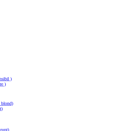
sibil )
re )
e blond)
t)
rupt)