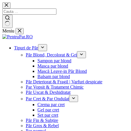
Sari
la
conținut
Niciun
Meniu
rezultat
Tipuri de Păr
Păr Blond, Decolorat & Gri
Sampon par blond
Masca par blond
Mască Leave-in Păr Blond
Balsam par blond
Păr Deteriorat & Fragil | Varfuri despicate
Par Vopsit & Tratament Chimic
Păr Uscat & Deshidratat
Par Cret & Par Ondulat
Crema par cret
Gel par cret
Set par cret
Păr Fin & Subțire
Păr Gros & Rebel
Par normal