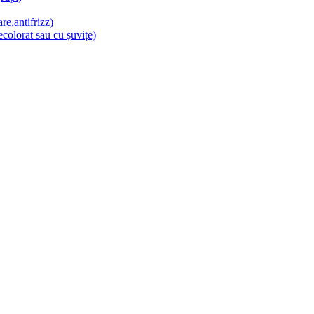
re,antifrizz)
colorat sau cu șuvițe)