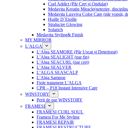
Curl Addict (Păr Creț și Ondulat)
Medavita Keratin Miracle(netezire, disciplina
Medavita Luxviva Color Care (păr vopsit, de
Huille D`Etoille
Stralucire Glowing
Solarich
Medavita Styling& Finish
MY MIRROR
L’ALGA
L’Alga SEAMORE (Păr Uscat și Deteriorat)
L’Alga SEALIGHT (par fin)
L’Alga SEACURL (par cret)
L’Alga SEALVER
L’ALGA SEASCALP
L’Alga Sampon
Fiole tratament L’ALGA
CPR – P18 Instant Intensive Care
WINSTORY
Perii de par WINSTORY
FRAMESI
FRAMESI CURL SOUL
Framesi For Me Styling
FRAMESI REPAIR
FRAMESI RESTRUCTURE