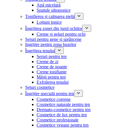
Apă micelară
Spatule ultrasonice
Tonifierea și calmarea pielii
Loțiuni tonice
Îngrijirea zonei din jurul ochilor
Creme și geluri pentru ochi
Seruri pentru gene și sprâncene
Ingrijire pentru zona buzelor
Îngrijirea tenului
Seruri pentru ten
Creme de zi
Creme de noapte
Creme tonifiante
Măști pentru ten
Exfolierea tenului
Seturi cosmetice
Îngrijire specială pentru ten
Cosmetice coreene
Cosmetice naturale pentru ten
Dermato-cosmetice pentru ten
Cosmetice de lux pentru ten
Cosmetice profesionale
Cosmetice vegane pentru ten