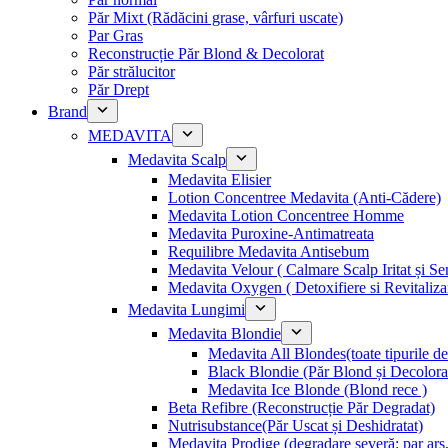
Păr Mixt (Rădăcini grase, vârfuri uscate)
Par Gras
Reconstrucție Păr Blond & Decolorat
Păr strălucitor
Păr Drept
Brand
MEDAVITA
Medavita Scalp
Medavita Elisier
Lotion Concentree Medavita (Anti-Cădere)
Medavita Lotion Concentree Homme
Medavita Puroxine-Antimatreata
Requilibre Medavita Antisebum
Medavita Velour ( Calmare Scalp Iritat și Sen
Medavita Oxygen ( Detoxifiere si Revitaliza
Medavita Lungimi
Medavita Blondie
Medavita All Blondes(toate tipurile d
Black Blondie (Păr Blond și Decolora
Medavita Ice Blonde (Blond rece )
Beta Refibre (Reconstrucție Păr Degradat)
Nutrisubstance(Păr Uscat și Deshidratat)
Medavita Prodige (degradare severă: par ars,