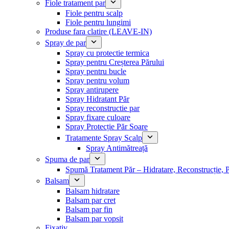
Fiole tratament par
Fiole pentru scalp
Fiole pentru lungimi
Produse fara clatire (LEAVE-IN)
Spray de par
Spray cu protectie termica
Spray pentru Creșterea Părului
Spray pentru bucle
Spray pentru volum
Spray antirupere
Spray Hidratant Păr
Spray reconstructie par
Spray fixare culoare
Spray Protecție Păr Soare
Tratamente Spray Scalp
Spray Antimătreață
Spuma de par
Spumă Tratament Păr – Hidratare, Reconstrucție, P
Balsam
Balsam hidratare
Balsam par cret
Balsam par fin
Balsam par vopsit
Fixativ