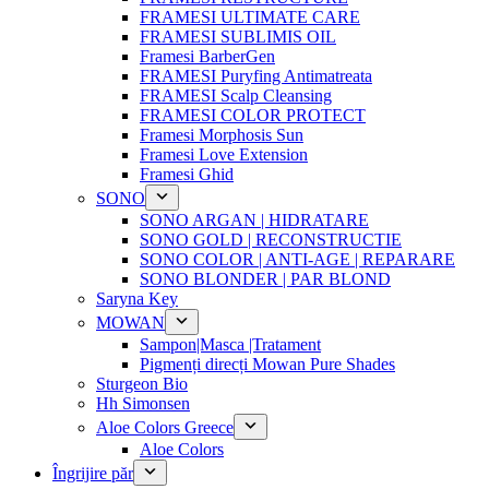
FRAMESI ULTIMATE CARE
FRAMESI SUBLIMIS OIL
Framesi BarberGen
FRAMESI Puryfing Antimatreata
FRAMESI Scalp Cleansing
FRAMESI COLOR PROTECT
Framesi Morphosis Sun
Framesi Love Extension
Framesi Ghid
SONO
SONO ARGAN | HIDRATARE
SONO GOLD | RECONSTRUCTIE
SONO COLOR | ANTI-AGE | REPARARE
SONO BLONDER | PAR BLOND
Saryna Key
MOWAN
Sampon|Masca |Tratament
Pigmenți direcți Mowan Pure Shades
Sturgeon Bio
Hh Simonsen
Aloe Colors Greece
Aloe Colors
Îngrijire păr