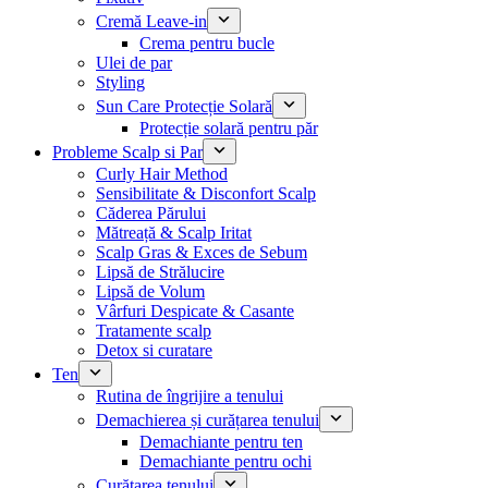
Cremă Leave-in
Crema pentru bucle
Ulei de par
Styling
Sun Care Protecție Solară
Protecție solară pentru păr
Probleme Scalp si Par
Curly Hair Method
Sensibilitate & Disconfort Scalp
Căderea Părului
Mătreață & Scalp Iritat
Scalp Gras & Exces de Sebum
Lipsă de Strălucire
Lipsă de Volum
Vârfuri Despicate & Casante
Tratamente scalp
Detox si curatare
Ten
Rutina de îngrijire a tenului
Demachierea și curățarea tenului
Demachiante pentru ten
Demachiante pentru ochi
Curățarea tenului