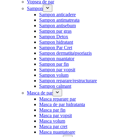
Vopsea de par
Sampon
Sampon anticadere
Sampon antimatreata
Sampon antisebum
Sampon par gras
Sampon Detox
Sampon hidratant
Sampon Par Cret
Sampon dermatita|psoriazis
Sampon nuantator
Sampon par fin
Sampon par vopsit
Sampon volum
Sampon reparare/restructurare
Sampon calmant
Masca de par
Masca reparare par
Masca de par hidratanta
Masca par fin
Masca par vopsit
Masca volum
Masca par cret
Masca nuantatoare