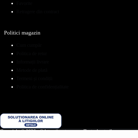
Favorite
Retragere din contract
Politici magazin
Cum cumpăr
Politica de retur
Informații livrare
Metode de plată
Termeni și condiții
Politica de confidențialitate
Copyright © 2026 - © https://pentrupar.ro. Toate drepturile
rezervate. Magazin online dezvoltat de
WebBlast.ro