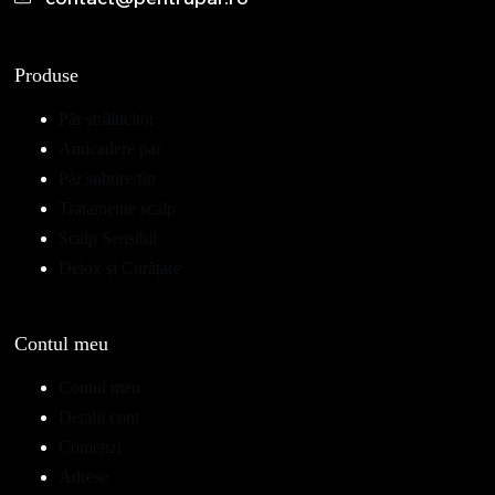
Produse
Păr strălucitor
Anticadere par
Păr subtire/fin
Tratamente scalp
Scalp Sensibil
Detox și Curățare
Contul meu
Contul meu
Detalii cont
Comenzi
Adrese