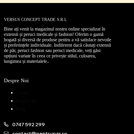
VERSUS CONCEPT TRADE S.R.L
Bine ați venit la magazinul nostru online specializat în
extensii și peruci medicale și fashion! Oferim o gamă
bogată și diversă de produse pentru a vă satisface nevoile
și preferințele individuale. Indiferent dacă căutați extensii
de păr, peruci fashion sau peruci medicale, veți găsi
opțiuni variate în ceea ce privește stilul, culoarea,
lungimea și materialele..
Despre Noi
Contact
Despre noi
Blog
0747 592 299
contact@pentrupar.ro