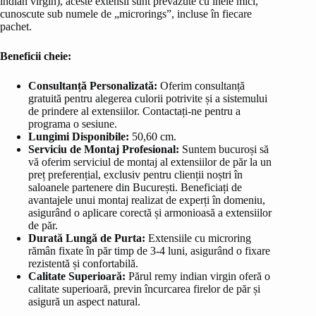
indian virgin), aceste extensii sunt prevăzute cu inele mici,
cunoscute sub numele de „microrings”, incluse în fiecare
pachet.
Beneficii cheie:
Consultanță Personalizată:
Oferim consultanță
gratuită pentru alegerea culorii potrivite și a sistemului
de prindere al extensiilor. Contactați-ne pentru a
programa o sesiune.
Lungimi Disponibile:
50,60 cm.
Serviciu de Montaj Profesional:
Suntem bucuroși să
vă oferim serviciul de montaj al extensiilor de păr la un
preț preferențial, exclusiv pentru clienții noștri în
saloanele partenere din București. Beneficiați de
avantajele unui montaj realizat de experți în domeniu,
asigurând o aplicare corectă și armonioasă a extensiilor
de păr.
Durată Lungă de Purta:
Extensiile cu microring
rămân fixate în păr timp de 3-4 luni, asigurând o fixare
rezistentă și confortabilă.
Calitate Superioară:
Părul remy indian virgin oferă o
calitate superioară, previn încurcarea firelor de păr și
asigură un aspect natural.