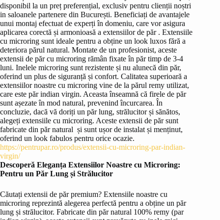
disponibil la un preț preferențial, exclusiv pentru clienții noștri
in saloanele partenere din București. Beneficiați de avantajele
unui montaj efectuat de experți în domeniu, care vor asigura
aplicarea corectă și armonioasă a extensiilor de păr . Extensiile
cu microring sunt ideale pentru a obține un look luxos fără a
deteriora părul natural. Montate de un profesionist, aceste
extensii de păr cu microring rămân fixate în păr timp de 3-4
luni. Inelele microring sunt rezistente și nu alunecă din păr,
oferind un plus de siguranță și confort. Calitatea superioară a
extensiilor noastre cu microring vine de la părul remy utilizat,
care este păr indian virgin. Aceasta înseamnă că firele de păr
sunt așezate în mod natural, prevenind încurcarea. În
concluzie, dacă vă doriți un păr lung, strălucitor și sănătos,
alegeți extensiile cu microring. Aceste extensii de păr sunt
fabricate din păr natural și sunt ușor de instalat și menținut,
oferind un look fabulos pentru orice ocazie.
https://pentrupar.ro/produs/extensii-cu-microring-par-indian-
virgin/
Descoperă Eleganța Extensiilor Noastre cu Microring:
Pentru un Păr Lung și Strălucitor
Căutați extensii de păr premium? Extensiile noastre cu
microring reprezintă alegerea perfectă pentru a obține un păr
lung și strălucitor. Fabricate din păr natural 100% remy (par