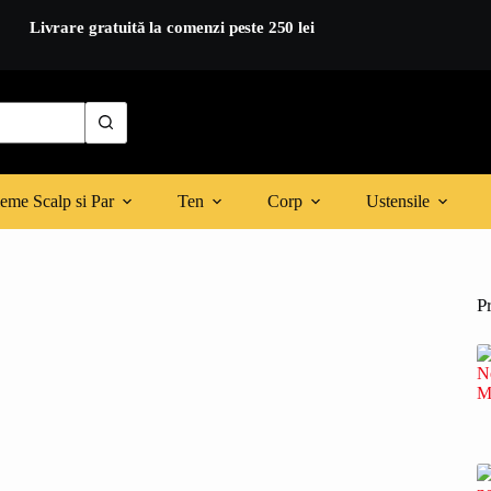
eme Scalp si Par
Ten
Corp
Ustensile
P