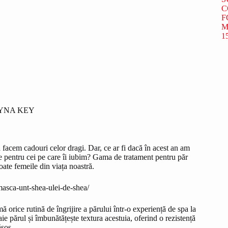
SARYNA KEY
facem cadouri celor dragi. Dar, ce ar fi dacă în acest an am
re pentru cei pe care îi iubim? Gama de tratament pentru păr
te femeile din viața noastră.
masca-unt-shea-ulei-de-shea/
ce rutină de îngrijire a părului într-o experiență de spa la
e părul și îmbunătățește textura acestuia, oferind o rezistență
ăsos.