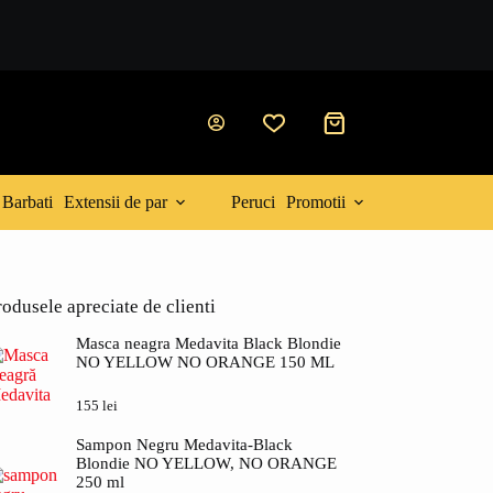
Coș
de
cumpărături
Barbati
Extensii de par
Peruci
Promotii
rodusele apreciate de clienti
Masca neagra Medavita Black Blondie
NO YELLOW NO ORANGE 150 ML
155
lei
Sampon Negru Medavita-Black
Blondie NO YELLOW, NO ORANGE
250 ml