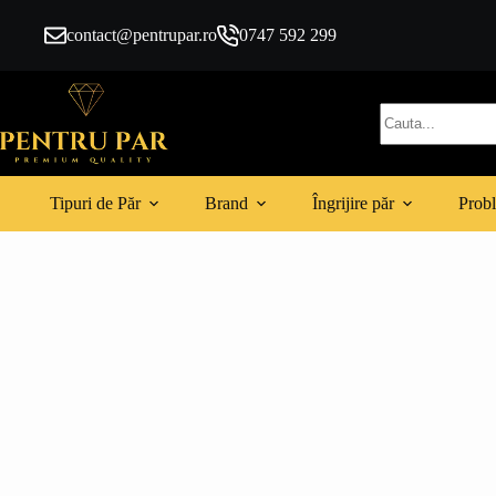
Sari
la
contact@pentrupar.ro
0747 592 299
conținut
Niciun
rezultat
Tipuri de Păr
Brand
Îngrijire păr
Probl