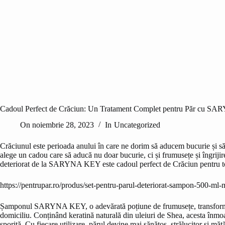
Cadoul Perfect de Crăciun: Un Tratament Complet pentru Păr cu 
On
noiembrie 28, 2023
In
Uncategorized
Crăciunul este perioada anului în care ne dorim să aducem bucurie și să 
alege un cadou care să aducă nu doar bucurie, ci și frumusețe și îngriji
deteriorat de la SARYNA KEY este cadoul perfect de Crăciun pentru toa
https://pentrupar.ro/produs/set-pentru-parul-deteriorat-sampon-500-ml-
Șamponul SARYNA KEY, o adevărată poțiune de frumusețe, transformă ori
domiciliu. Conținând keratină naturală din uleiuri de Shea, acesta înmoai
sporită. Cu fiecare utilizare, părul devine mai sănătos, strălucitor și măt