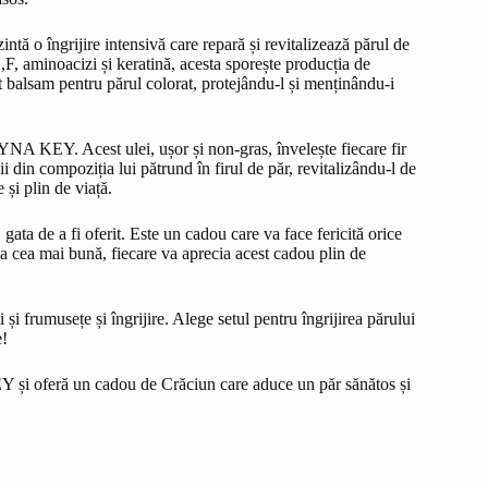
 o îngrijire intensivă care repară și revitalizează părul de
,F, aminoacizi și keratină, acesta sporește producția de
t balsam pentru părul colorat, protejându-l și menținându-i
YNA KEY. Acest ulei, ușor și non-gras, învelește fiecare fir
ii din compoziția lui pătrund în firul de păr, revitalizându-l de
 și plin de viață.
a de a fi oferit. Este un cadou care va face fericită orice
 ta cea mai bună, fiecare va aprecia acest cadou plin de
i frumusețe și îngrijire. Alege setul pentru îngrijirea părului
e!
i oferă un cadou de Crăciun care aduce un păr sănătos și