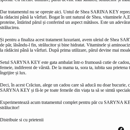
Dar tratamentul nu se oprește aici. Untul de Shea SARINA KEY reprezintă
la rădacini până la vârfuri. Bogat în unt natural de Shea, vitaminele A,E
proteine, întărind părul și conferind un aspect mătăsos. Este un adevăra
strălucirea.
Și pentru a finaliza acest tratament luxuriant, avem uleiul de Shea SAR
de păr, lăsându-l fin, strălucitor și bine hidratat. Vitaminele și aminoaciz
la rădăcini până la vârfuri. După prima utilizare, părul devine mai moale
Setul SARYNA KEY este gata ambalat într-o frumoasă cutie de cadou, gat
femeie, indiferent de vârstă. De la mama ta, sora ta, iubita sau prietena
îngrijire și lux.
Deci, în acest Crăciun, alege un cadou care să aducă nu doar bucurie, ci ș
SARYNA KEY și fă-le pe toate femeile din viața ta să se simtă special
Experimentează acum tratamentul complet pentru păr cu SARYNA KEY ș
strălucitor!
Distribuie si cu prietenii