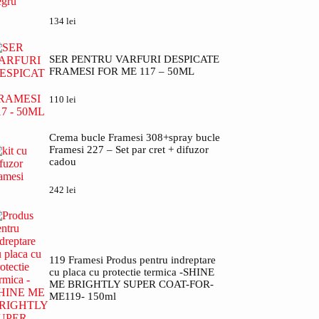
134
lei
SER PENTRU VARFURI DESPICATE
FRAMESI FOR ME 117 – 50ML
110
lei
Crema bucle Framesi 308+spray bucle
Framesi 227 – Set par cret + difuzor
cadou
242
lei
119 Framesi Produs pentru indreptare
cu placa cu protectie termica -SHINE
ME BRIGHTLY SUPER COAT-FOR-
ME119- 150ml