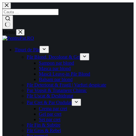
Sari
la
conținut
Niciun
Meniu
rezultat
Tipuri de Păr
Păr Blond, Decolorat & Gri
Sampon par blond
Masca par blond
Mască Leave-in Păr Blond
Balsam par blond
Păr Deteriorat & Fragil | Varfuri despicate
Par Vopsit & Tratament Chimic
Păr Uscat & Deshidratat
Par Cret & Par Ondulat
Crema par cret
Gel par cret
Set par cret
Păr Fin & Subțire
Păr Gros & Rebel
Par normal