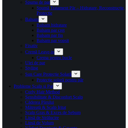
Spuma de par
Spumă Tratament Păr – Hidratare, Reconstrucție,
Protecție
Balsam
Balsam hidratare
Balsam par cret
Balsam par fin
Balsam par vopsit
Fixativ
Cremă Leave-in
Crema pentru bucle
Ulei de par
Styling
Sun Care Protecție Solară
Protecție solară pentru păr
Probleme Scalp si Par
Curly Hair Method
Sensibilitate & Disconfort Scalp
Căderea Părului
Mătreață & Scalp Iritat
Scalp Gras & Exces de Sebum
Lipsă de Strălucire
Lipsă de Volum
Vârfuri Despicate & Casante