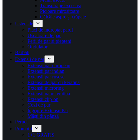
Transpirație excesivă
Picioare mirositoare
Călcâie aspre și crăpate
Ustensile
Placi de indreptat parul
Uscatoare de par
Perii de par si piepteni
Ondulator
Barbati
Extensii de par
Extensii par european
Extensii par indian
Extensii par rusesc
Extensii de par cu keratina
Extensii microring
Extensii nanokeratina
Extensii clip-on
Cozi de par
Îngrijire Extensii Păr
Măști din pânză
Peruci
Promotii
1+1 GRATIS