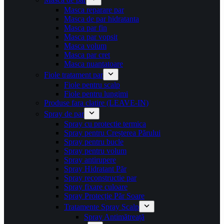
Masca reparare par
Masca de par hidratanta
Masca par fin
Masca par vopsit
Masca volum
Masca par cret
Masca nuantatoare
Fiole tratament par
Fiole pentru scalp
Fiole pentru lungimi
Produse fara clatire (LEAVE-IN)
Spray de par
Spray cu protectie termica
Spray pentru Creșterea Părului
Spray pentru bucle
Spray pentru volum
Spray antirupere
Spray Hidratant Păr
Spray reconstructie par
Spray fixare culoare
Spray Protecție Păr Soare
Tratamente Spray Scalp
Spray Antimătreață