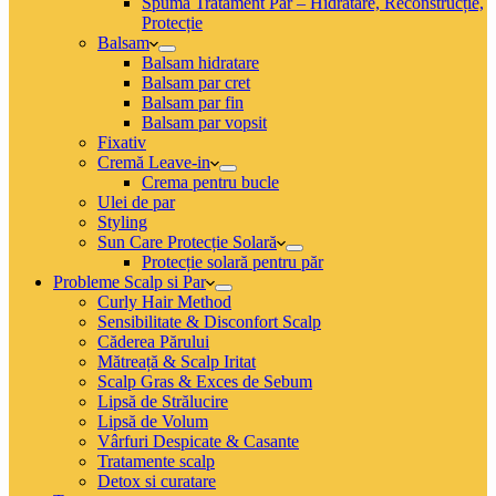
Spumă Tratament Păr – Hidratare, Reconstrucție,
Protecție
Balsam
Balsam hidratare
Balsam par cret
Balsam par fin
Balsam par vopsit
Fixativ
Cremă Leave-in
Crema pentru bucle
Ulei de par
Styling
Sun Care Protecție Solară
Protecție solară pentru păr
Probleme Scalp si Par
Curly Hair Method
Sensibilitate & Disconfort Scalp
Căderea Părului
Mătreață & Scalp Iritat
Scalp Gras & Exces de Sebum
Lipsă de Strălucire
Lipsă de Volum
Vârfuri Despicate & Casante
Tratamente scalp
Detox si curatare