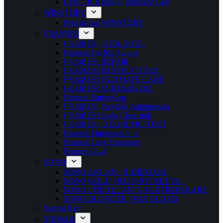
CPR – P18 Instant Intensive Care
WINSTORY
Perii de par WINSTORY
FRAMESI
FRAMESI CURL SOUL
Framesi For Me Styling
FRAMESI REPAIR
FRAMESI RESTRUCTURE
FRAMESI ULTIMATE CARE
FRAMESI SUBLIMIS OIL
Framesi BarberGen
FRAMESI Puryfing Antimatreata
FRAMESI Scalp Cleansing
FRAMESI COLOR PROTECT
Framesi Morphosis Sun
Framesi Love Extension
Framesi Ghid
SONO
SONO ARGAN | HIDRATARE
SONO GOLD | RECONSTRUCTIE
SONO COLOR | ANTI-AGE | REPARARE
SONO BLONDER | PAR BLOND
Saryna Key
MOWAN