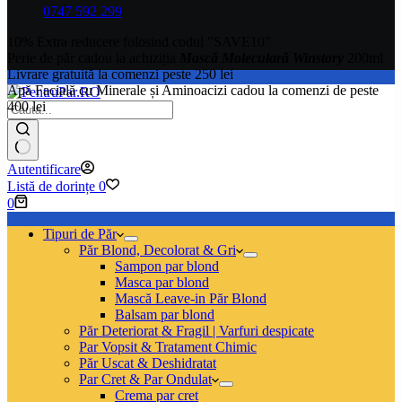
-
0747 592 299
55
ml
10% Extra reducere folosind codul "SAVE10"
Perie de păr cadou la achiziția
Mască Moleculară Winstory
200ml
Livrare gratuită la comenzi peste 250 lei
Apă Facială cu Minerale și Aminoacizi cadou la comenzi de peste
400 lei
Niciun
Autentificare
rezultat
Listă de dorințe
0
Coș
0
de
cumpărături
Tipuri de Păr
Păr Blond, Decolorat & Gri
Sampon par blond
Masca par blond
Mască Leave-in Păr Blond
Balsam par blond
Păr Deteriorat & Fragil | Varfuri despicate
Par Vopsit & Tratament Chimic
Păr Uscat & Deshidratat
Par Cret & Par Ondulat
Crema par cret