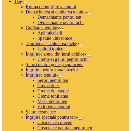
Ten
Rutina de îngrijire a tenului
Demachierea și curățarea tenului
Demachiante pentru ten
Demachiante pentru ochi
Curățarea tenului
Apă micelară
Spatule ultrasonice
Tonifierea și calmarea pielii
Loțiuni tonice
Îngrijirea zonei din jurul ochilor
Creme și geluri pentru ochi
Seruri pentru gene și sprâncene
Ingrijire pentru zona buzelor
Îngrijirea tenului
Seruri pentru ten
Creme de zi
Creme de noapte
Creme tonifiante
Măști pentru ten
Exfolierea tenului
Seturi cosmetice
Îngrijire specială pentru ten
Cosmetice coreene
Cosmetice naturale pentru ten