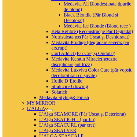
Medavita All Blondes(toate tipurile
de blond)
Black Blondie (Păr Blond și
Decolorat)
Medavita Ice Blonde (Blond rece )
Beta Refibre (Reconstrucție Păr Degradat)
Nutrisubstance(Păr Uscat și Deshidratat)
Medavita Prodige (degradare severă: par
ars,rupt)
Curl Addict (Păr Creț și Ondulat)
Medavita Keratin Miracle(netezire,
disciplinare,antifrizz)
Medavita Luxviva Color Care (păr vopsit,
decolorat sau cu șuvițe)
Huille D`Etoille
Stralucire Glowing
Solarich
Medavita Styling& Finish
MY MIRROR
L’ALGA
L’Alga SEAMORE (Păr Uscat și Deteriorat)
L’Alga SEALIGHT (par fin)
L’Alga SEACURL (par cret)
L’Alga SEALVER
L’ALGA SEASCALP