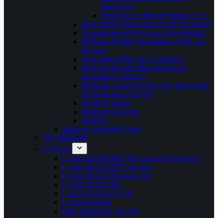
Decolorat)
Medavita Ice Blonde (Blond rece )
Beta Refibre (Reconstrucție Păr Degradat)
Nutrisubstance(Păr Uscat și Deshidratat)
Medavita Prodige (degradare severă: par
ars,rupt)
Curl Addict (Păr Creț și Ondulat)
Medavita Keratin Miracle(netezire,
disciplinare,antifrizz)
Medavita Luxviva Color Care (păr vopsit,
decolorat sau cu șuvițe)
Huille D`Etoille
Stralucire Glowing
Solarich
Medavita Styling& Finish
MY MIRROR
L’ALGA
L’Alga SEAMORE (Păr Uscat și Deteriorat)
L’Alga SEALIGHT (par fin)
L’Alga SEACURL (par cret)
L’Alga SEALVER
L’ALGA SEASCALP
L’Alga Sampon
Fiole tratament L’ALGA