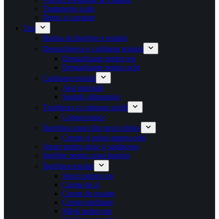
Tratamente scalp
Detox si curatare
Ten
Rutina de îngrijire a tenului
Demachierea și curățarea tenului
Demachiante pentru ten
Demachiante pentru ochi
Curățarea tenului
Apă micelară
Spatule ultrasonice
Tonifierea și calmarea pielii
Loțiuni tonice
Îngrijirea zonei din jurul ochilor
Creme și geluri pentru ochi
Seruri pentru gene și sprâncene
Ingrijire pentru zona buzelor
Îngrijirea tenului
Seruri pentru ten
Creme de zi
Creme de noapte
Creme tonifiante
Măști pentru ten