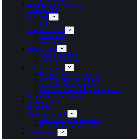
Îngrijire pentru decolteu și bust
Creme de mâini
Duș și baie
Geluri de duș
Vergeturi și celulită
Antivergeturi
Anticelulită
Protecție solară
Creme pentru plajă
Creme autobronzante
Cosmetice speciale
Dermato-cosmetice pentru corp
Cosmetice naturale pentru corp
Cosmetice vegane pentru corp
Produse de lux pentru îngrijire corporală
Seturi cosmetice pentru corp
Depilare și epilare
Igienă intimă
Îngrijire pentru copii
Geluri și șampoane pentru copii
Creme și loțiuni pentru copii
Vă deranjează?
Mâini uscate