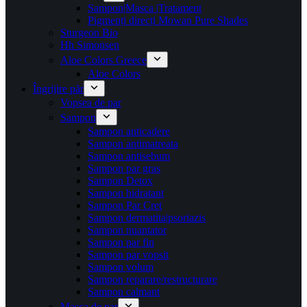
Sampon|Masca |Tratament
Pigmenți direcți Mowan Pure Shades
Sturgeon Bio
Hh Simonsen
Aloe Colors Greece
Aloe Colors
Îngrijire păr
Vopsea de par
Sampon
Sampon anticadere
Sampon antimatreata
Sampon antisebum
Sampon par gras
Sampon Detox
Sampon hidratant
Sampon Par Cret
Sampon dermatita|psoriazis
Sampon nuantator
Sampon par fin
Sampon par vopsit
Sampon volum
Sampon reparare/restructurare
Sampon calmant
Masca de par