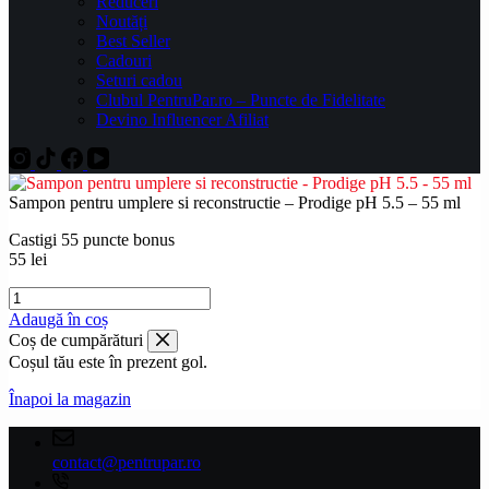
Reduceri
Noutăți
Best Seller
Cadouri
Seturi cadou
Clubul PentruPar.ro – Puncte de Fidelitate
Devino Influencer Afiliat
Sampon pentru umplere si reconstructie – Prodige pH 5.5 – 55 ml
Castigi 55 puncte bonus
55
lei
Cantitate
Sampon
Adaugă în coș
pentru
Coș de cumpărături
umplere
Coșul tău este în prezent gol.
si
reconstructie
Înapoi la magazin
-
Prodige
pH
contact@pentrupar.ro
5.5