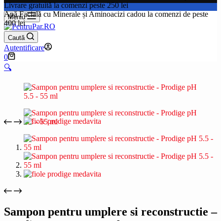
Livrare gratuită la comenzi peste 250 lei
Apă Facială cu Minerale și Aminoacizi cadou la comenzi de peste
Meniu
400 lei
Caută
Autentificare
Coș
0
de
🔍
cumpărături
Sampon pentru umplere si reconstructie –