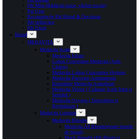
Păr Mixt (Rădăcini grase, vârfuri uscate)
Par Gras
Reconstrucție Păr Blond & Decolorat
Păr strălucitor
Păr Drept
Brand
MEDAVITA
Medavita Scalp
Medavita Elisier
Lotion Concentree Medavita (Anti-
Cădere)
Medavita Lotion Concentree Homme
Medavita Puroxine-Antimatreata
Requilibre Medavita Antisebum
Medavita Velour ( Calmare Scalp Iritat și
Sensibil )
Medavita Oxygen ( Detoxifiere si
Revitalizare )
Medavita Lungimi
Medavita Blondie
Medavita All Blondes(toate tipurile
de blond)
Black Blondie (Păr Blond și