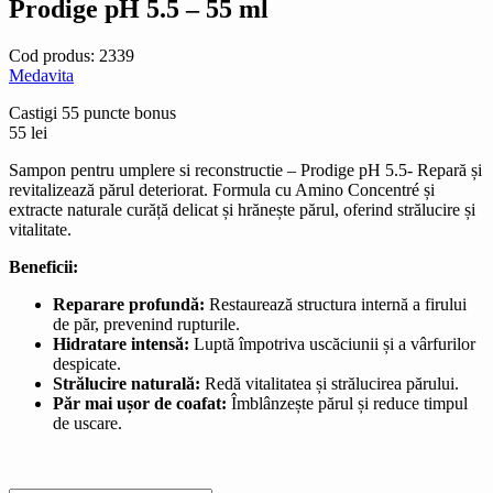
Prodige pH 5.5 – 55 ml
Cod produs:
2339
Medavita
Castigi 55 puncte bonus
55
lei
Sampon pentru umplere si reconstructie – Prodige pH 5.5- Repară și
revitalizează părul deteriorat. Formula cu Amino Concentré și
extracte naturale curăță delicat și hrănește părul, oferind strălucire și
vitalitate.
Beneficii:
Reparare profundă:
Restaurează structura internă a firului
de păr, prevenind rupturile.
Hidratare intensă:
Luptă împotriva uscăciunii și a vârfurilor
despicate.
Strălucire naturală:
Redă vitalitatea și strălucirea părului.
Păr mai ușor de coafat:
Îmblânzește părul și reduce timpul
de uscare.