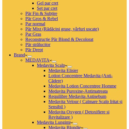
Gel par cret
Set par cret
Păr Fin & Subțire
Păr Gros & Rebel
Par normal
Păr Mixt (Rădăcini grase, vârfuri uscate)
Par Gras
Reconstrucție Păr Blond & Decolorat
Păr strălucitor
Păr Drept
Brand
MEDAVITA
Medavita Scalp
Medavita Elisier
Lotion Concentree Medavita (Anti-
Cădere)
Medavita Lotion Concentree Homme
Medavita Puroxine-Antimatreata
Requilibre Medavita Antisebum
Medavita Velour ( Calmare Scalp Iritat și
Sensibil )
Medavita Oxygen ( Detoxifiere si
Revitalizare )
Medavita Lungimi
Medavita Blondie