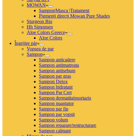
MOWAN
Sampon|Masca |Tratament
Pigmenți direcți Mowan Pure Shades
Sturgeon Bio
Hh Simonsen
Aloe Colors Greece
Aloe Colors
Îngrijire păr
Vopsea de par
Sampon
Sampon anticadere
Sampon antimatreata
Sampon antisebum
Sampon par gras
Sampon Detox
Sampon hidratant
Sampon Par Cret
Sampon dermatita|psoriazis
Sampon nuantator
Sampon par fin
Sampon par vopsit
Sampon volum
Sampon reparare/restructurare
Sampon calmant