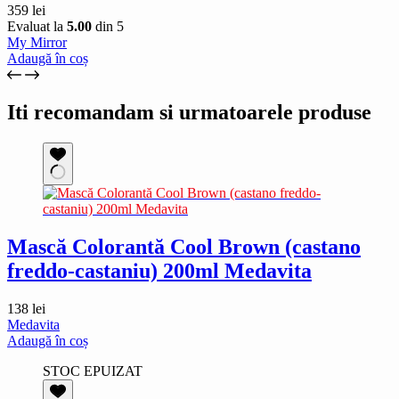
359
lei
Evaluat la
5.00
din 5
My Mirror
Adaugă în coș
Iti recomandam si urmatoarele produse
Mască Colorantă Cool Brown (castano
freddo-castaniu) 200ml Medavita
138
lei
Medavita
Adaugă în coș
STOC EPUIZAT