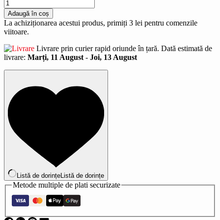
Cantitate
Sampon
Adaugă în coș
pentru
La achiziționarea acestui produs, primiți
3
lei
pentru comenzile
umplere
viitoare.
si
reconstructie
Livrare prin curier rapid oriunde în țară. Dată estimată de
-
livrare:
Marți, 11 August
-
Joi, 13 August
Prodige
pH
5.5
-
55
ml
Listă de dorințe
Listă de dorințe
Metode multiple de plati securizate