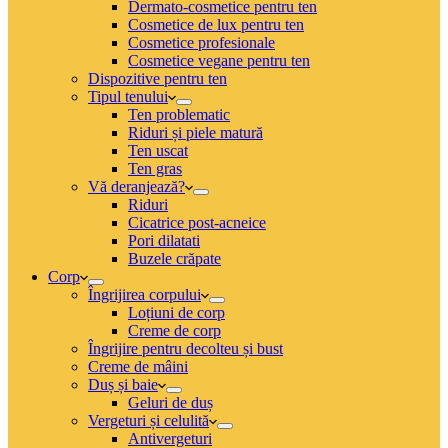
Dermato-cosmetice pentru ten
Cosmetice de lux pentru ten
Cosmetice profesionale
Cosmetice vegane pentru ten
Dispozitive pentru ten
Tipul tenului
Ten problematic
Riduri și piele matură
Ten uscat
Ten gras
Vă deranjează?
Riduri
Cicatrice post-acneice
Pori dilatati
Buzele crăpate
Corp
Îngrijirea corpului
Loțiuni de corp
Creme de corp
Îngrijire pentru decolteu și bust
Creme de mâini
Duș și baie
Geluri de duș
Vergeturi și celulită
Antivergeturi