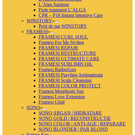
L’Alga Sampon
Fiole tratament L’ALGA
CPR – P18 Instant Intensive Care
WINSTORY
Perii de par WINSTORY
FRAMESI
FRAMESI CURL SOUL
Framesi For Me Styling
FRAMESI REPAIR
FRAMESI RESTRUCTURE
FRAMESI ULTIMATE CARE
FRAMESI SUBLIMIS OIL
Framesi BarberGen
FRAMESI Puryfing Antimatreata
FRAMESI Scalp Cleansing
FRAMESI COLOR PROTECT
Framesi Morphosis Sun
Framesi Love Extension
Framesi Ghid
SONO
SONO ARGAN | HIDRATARE
SONO GOLD | RECONSTRUCTIE
SONO COLOR | ANTI-AGE | REPARARE
SONO BLONDER | PAR BLOND
Saryna Key