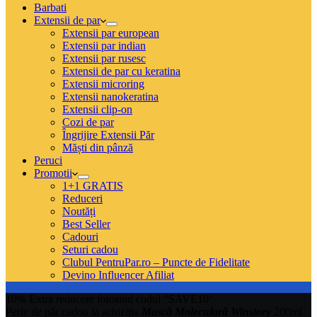
Barbati
Extensii de par
Extensii par european
Extensii par indian
Extensii par rusesc
Extensii de par cu keratina
Extensii microring
Extensii nanokeratina
Extensii clip-on
Cozi de par
Îngrijire Extensii Păr
Măști din pânză
Peruci
Promotii
1+1 GRATIS
Reduceri
Noutăți
Best Seller
Cadouri
Seturi cadou
Clubul PentruPar.ro – Puncte de Fidelitate
Devino Influencer Afiliat
10% Extra reducere folosind codul "SAVE10"
Perie de păr cadou la achiziția
Mască Moleculară Winstory
200ml