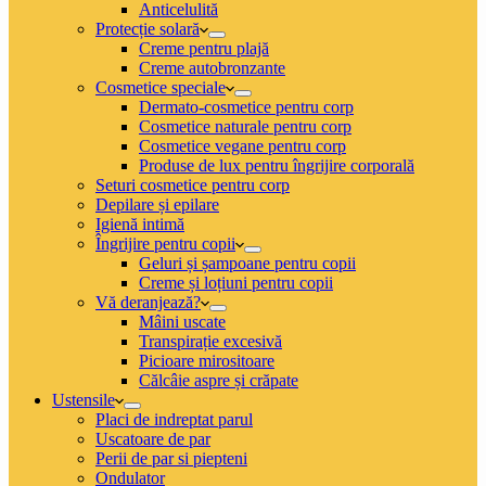
Anticelulită
Protecție solară
Creme pentru plajă
Creme autobronzante
Cosmetice speciale
Dermato-cosmetice pentru corp
Cosmetice naturale pentru corp
Cosmetice vegane pentru corp
Produse de lux pentru îngrijire corporală
Seturi cosmetice pentru corp
Depilare și epilare
Igienă intimă
Îngrijire pentru copii
Geluri și șampoane pentru copii
Creme și loțiuni pentru copii
Vă deranjează?
Mâini uscate
Transpirație excesivă
Picioare mirositoare
Călcâie aspre și crăpate
Ustensile
Placi de indreptat parul
Uscatoare de par
Perii de par si piepteni
Ondulator