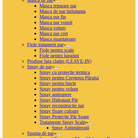
Masca de par
Masca reparare par
Masca de par hidratanta
Masca par fin
Masca par vopsit
Masca volum
Masca par cret
Masca nuantatoare
Fiole tratament par
Fiole pentru scalp
Fiole pentru lungimi
Produse fara clatire (LEAVE-IN)
Spray de par
Spray cu protectie termica
Spray pentru Creșterea Părului
Spray pentru bucle
Spray pentru volum
Spray antirupere
Spray Hidratant Păr
Spray reconstructie par
Spray fixare culoare
Spray Protecție Păr Soare
Tratamente Spray Scalp
Spray Antimătreață
Spuma de par