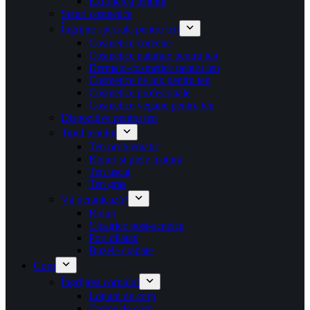
Exfolierea tenului
Seturi cosmetice
Îngrijire specială pentru ten
Cosmetice coreene
Cosmetice naturale pentru ten
Dermato-cosmetice pentru ten
Cosmetice de lux pentru ten
Cosmetice profesionale
Cosmetice vegane pentru ten
Dispozitive pentru ten
Tipul tenului
Ten problematic
Riduri și piele matură
Ten uscat
Ten gras
Vă deranjează?
Riduri
Cicatrice post-acneice
Pori dilatati
Buzele crăpate
Corp
Îngrijirea corpului
Loțiuni de corp
Creme de corp