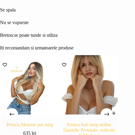
Se spala
Nu se vopseste
Breton:se poate tunde si stiliza
Iti recomandam si urmatoarele produse
Peruca Melanie par lung
Peruca bob lung ombre
Peruc
Danielle Premium -colectia
Marge
635
lei