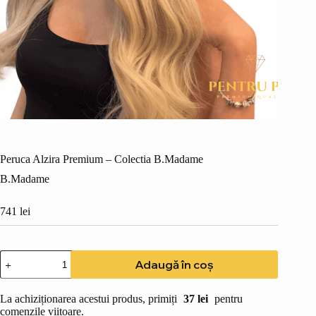
Peruca Alzira Premium – Colectia B.Madame
B.Madame
741
lei
Cantitate
Adaugă în coș
Peruca
Alzira
Premium
La achiziționarea acestui produs, primiți
37
lei
pentru
-
comenzile viitoare.
Colectia