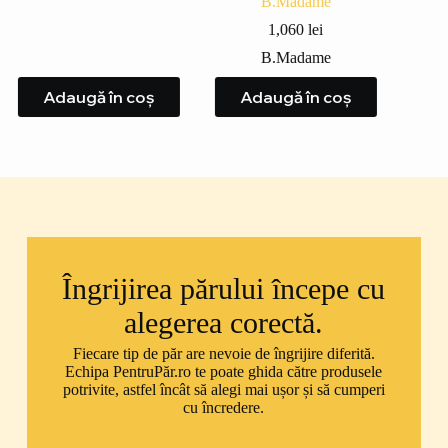
B.Madame
1,060
lei
B.Madame
Adaugă în coș
Adaugă în coș
A
Îngrijirea părului începe cu
alegerea corectă.
Fiecare tip de păr are nevoie de îngrijire diferită.
Echipa PentruPăr.ro te poate ghida către produsele
potrivite, astfel încât să alegi mai ușor și să cumperi
cu încredere.