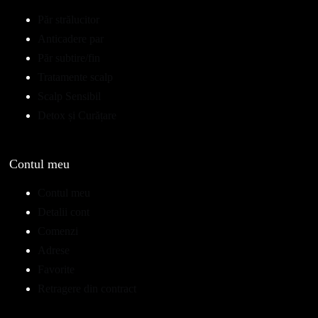
Păr strălucitor
Anticadere par
Păr subtire/fin
Tratamente scalp
Scalp Sensibil
Detox și Curățare
Contul meu
Contul meu
Detalii cont
Comenzi
Adrese
Favorite
Retragere din contract