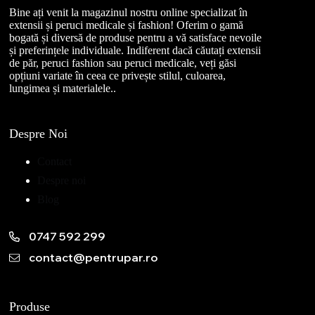
Bine ați venit la magazinul nostru online specializat în
extensii și peruci medicale și fashion! Oferim o gamă
bogată și diversă de produse pentru a vă satisface nevoile
și preferințele individuale. Indiferent dacă căutați extensii
de păr, peruci fashion sau peruci medicale, veți găsi
opțiuni variate în ceea ce privește stilul, culoarea,
lungimea și materialele..
Despre Noi
Contact
Despre noi
Blog
0747 592 299
contact@pentrupar.ro
Produse