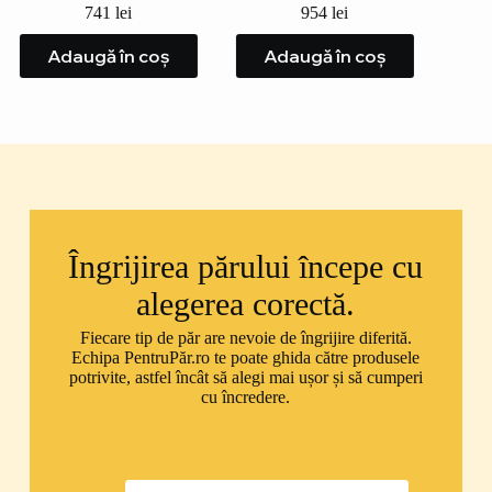
ideala 
741
lei
954
lei
Adaugă în coș
Adaugă în coș
A
Îngrijirea părului începe cu
alegerea corectă.
Fiecare tip de păr are nevoie de îngrijire diferită.
Echipa PentruPăr.ro te poate ghida către produsele
potrivite, astfel încât să alegi mai ușor și să cumperi
cu încredere.