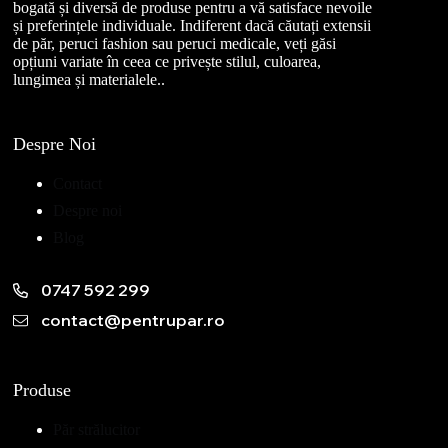
bogată și diversă de produse pentru a vă satisface nevoile
și preferințele individuale. Indiferent dacă căutați extensii
de păr, peruci fashion sau peruci medicale, veți găsi
opțiuni variate în ceea ce privește stilul, culoarea,
lungimea și materialele..
Despre Noi
Contact
Despre noi
Blog
0747 592 299
contact@pentrupar.ro
Produse
Păr strălucitor