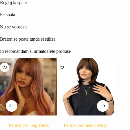
Reglaj la spate
Se spala
Nu se vopseste
Breton:se poate tunde si stiliza
Iti recomandam si urmatoarele produse
Peruca par lung Daria
Peruca par mediu Miley
Peruc