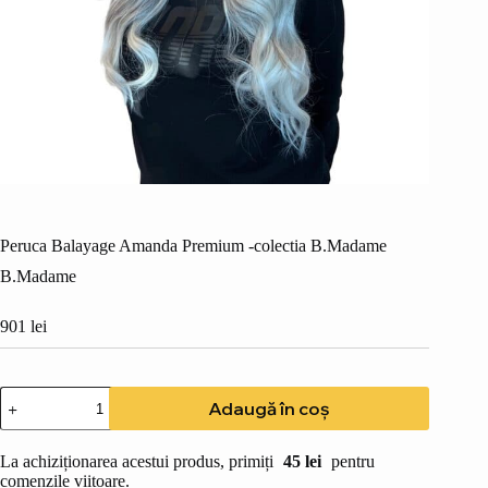
Peruca Balayage Amanda Premium -colectia B.Madame
B.Madame
901
lei
Cantitate
Adaugă în coș
Peruca
Balayage
Amanda
La achiziționarea acestui produs, primiți
45
lei
pentru
Premium
comenzile viitoare.
-