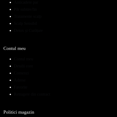
Anticadere par
Păr subtire/fin
Tratamente scalp
Scalp Sensibil
Detox și Curățare
Contul meu
Contul meu
Detalii cont
Comenzi
Adrese
Favorite
Retragere din contract
Politici magazin