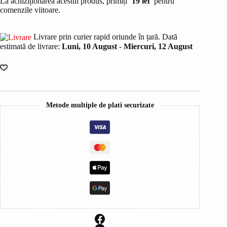
La achiziționarea acestui produs, primiți
19
lei
pentru
BLOND
comenzile viitoare.
MEDAVITA
ALL
BLONDES
Livrare prin curier rapid oriunde în țară. Dată
500ML
estimată de livrare:
Luni, 10 August
-
Miercuri, 12 August
Metode multiple de plati securizate