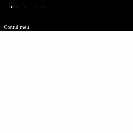
Detox și Curățare
Contul meu
Contul meu
Detalii cont
Comenzi
Adrese
Favorite
Retragere din contract
Politici magazin
Cum cumpăr
Politica de retur
Informații livrare