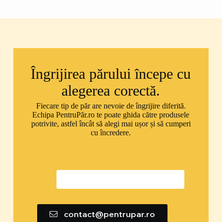
Îngrijirea părului începe cu
alegerea corectă.
Fiecare tip de păr are nevoie de îngrijire diferită.
Echipa PentruPăr.ro te poate ghida către produsele
potrivite, astfel încât să alegi mai ușor și să cumperi
cu încredere.
0747 592 299
contact@pentrupar.ro