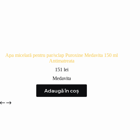
Apa micelară pentru par/sclap Puroxine Medavita 150 ml
Antimatreata
151
lei
Medavita
Adaugă în coș