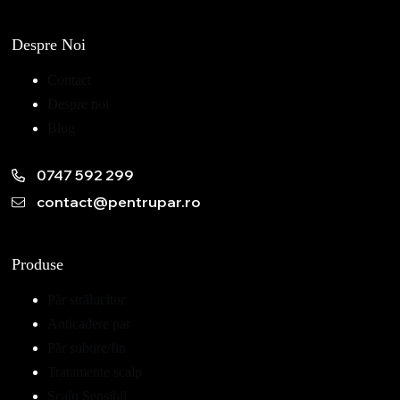
Despre Noi
Contact
Despre noi
Blog
0747 592 299
contact@pentrupar.ro
Produse
Păr strălucitor
Anticadere par
Păr subtire/fin
Tratamente scalp
Scalp Sensibil