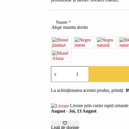
Nuante
*
Alege nuanta dorita
Cantitate
Extensii
cu
microring
par
La achiziționarea acestui produs, primiți
8
natural
european
#1(negru)
Livrare prin curier rapid oriunde 
100
August
-
Joi, 13 August
Suvite
Listă de dorințe