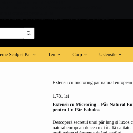
microring
reducere folosind codul "SAVE10"
par
r cadou la achiziția
Mască Moleculară Winstory
200ml
natural
tuită la comenzi peste 250 lei
european
 cu Minerale și Aminoacizi cadou la comenzi de peste 400 lei
#1(negru)
100
Suvite
eme Scalp si Par
Ten
Corp
Ustensile
Extensii cu microring par natural european
1,781
lei
Extensii cu Microring – Păr Natural E
pentru Un Păr Fabulos
Descoperă secretul unui păr lung și luxos cu
natural european de cea mai înaltă calitate
profunzime și farmec oricărei coafuri.