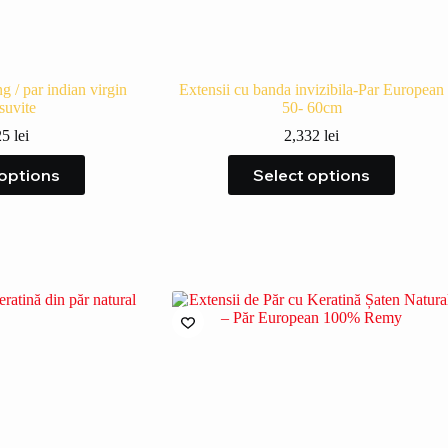
g / par indian virgin
Extensii cu banda invizibila-Par European
suvite
50- 60cm
25
lei
2,332
lei
 options
Select options