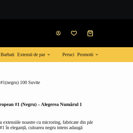
Coș
de
cumpărături
Barbati
Extensii de par
Peruci
Promotii
 #1(negru) 100 Suvite
uropean #1 (Negru) – Alegerea Numărul 1
 extensiile noastre cu microring, fabricate din păr
. #1 în eleganță, culoarea negru intens adaugă