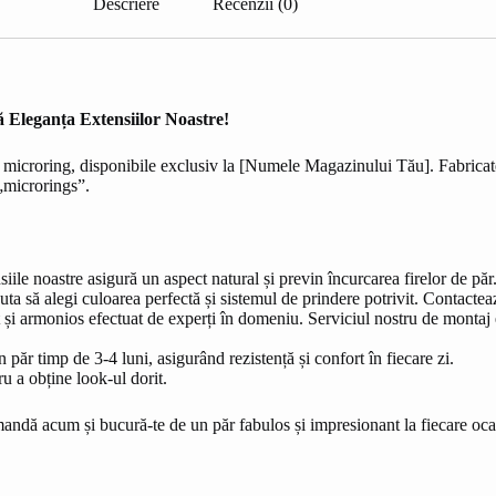
Descriere
Recenzii (0)
 Eleganța Extensiilor Noastre!
u microring, disponibile exclusiv la [Numele Magazinului Tău]. Fabricate
 „microrings”.
iile noastre asigură un aspect natural și previn încurcarea firelor de păr
uta să alegi culoarea perfectă și sistemul de prindere potrivit. Contacte
i armonios efectuat de experți în domeniu. Serviciul nostru de montaj es
păr timp de 3-4 luni, asigurând rezistență și confort în fiecare zi.
u a obține look-ul dorit.
andă acum și bucură-te de un păr fabulos și impresionant la fiecare oca