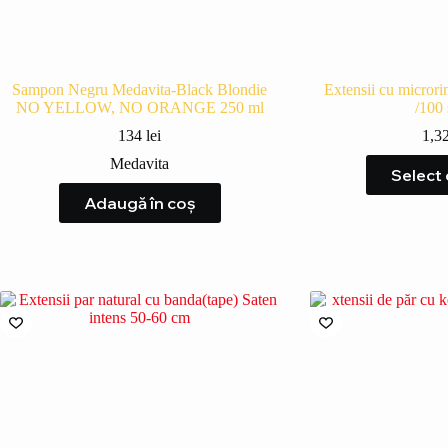
Sampon Negru Medavita-Black Blondie
Extensii cu microrin
NO YELLOW, NO ORANGE 250 ml
/100 
134
lei
1,3
Medavita
Select
Adaugă în coș