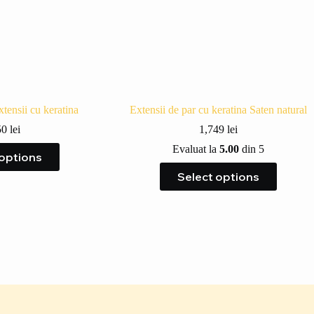
xtensii cu keratina
Extensii de par cu keratina Saten natural
50
lei
1,749
lei
Evaluat la
5.00
din 5
 options
Select options