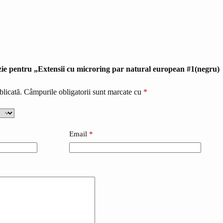
nzie pentru „Extensii cu microring par natural european #1(negru)
blicată.
Câmpurile obligatorii sunt marcate cu
*
Email
*