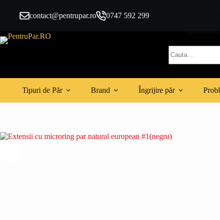
Sari
10% Extra 
la
Perie de pă
contact@pentrupar.ro
0747 592 299
conținut
Livrare gra
Apă Facială
Niciun
rezultat
Tipuri de Păr
Brand
Îngrijire păr
Probl