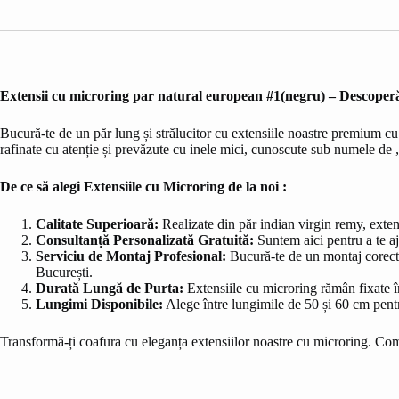
Extensii cu microring par natural european #1(negru) – Descoperă
Bucură-te de un păr lung și strălucitor cu extensiile noastre premium c
rafinate cu atenție și prevăzute cu inele mici, cunoscute sub numele de
De ce să alegi Extensiile cu Microring de la noi :
Calitate Superioară:
Realizate din păr indian virgin remy, extens
Consultanță Personalizată Gratuită:
Suntem aici pentru a te aj
Serviciu de Montaj Profesional:
Bucură-te de un montaj corect ș
București.
Durată Lungă de Purta:
Extensiile cu microring rămân fixate în 
Lungimi Disponibile:
Alege între lungimile de 50 și 60 cm pentr
Transformă-ți coafura cu eleganța extensiilor noastre cu microring. Com