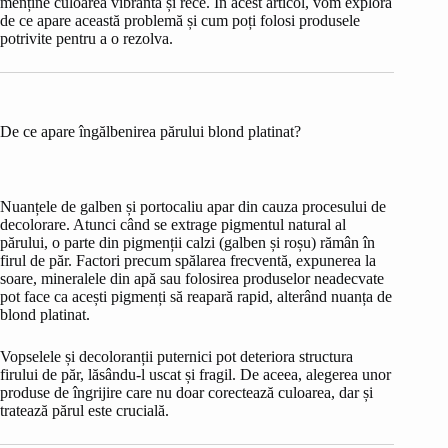
menține culoarea vibrantă și rece. În acest articol, vom explora
de ce apare această problemă și cum poți folosi produsele
potrivite pentru a o rezolva.
De ce apare îngălbenirea părului blond platinat?
Nuanțele de galben și portocaliu apar din cauza procesului de
decolorare. Atunci când se extrage pigmentul natural al
părului, o parte din pigmenții calzi (galben și roșu) rămân în
firul de păr. Factori precum spălarea frecventă, expunerea la
soare, mineralele din apă sau folosirea produselor neadecvate
pot face ca acești pigmenți să reapară rapid, alterând nuanța de
blond platinat.
Vopselele și decoloranții puternici pot deteriora structura
firului de păr, lăsându-l uscat și fragil. De aceea, alegerea unor
produse de îngrijire care nu doar corectează culoarea, dar și
tratează părul este crucială.