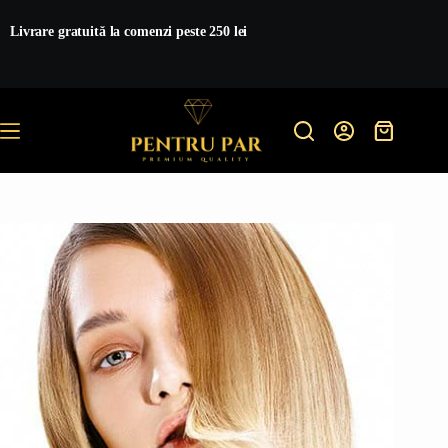
Sari
la
Livrare gratuită la comenzi peste 250 lei
conținut
Coș
de
cumpărătur