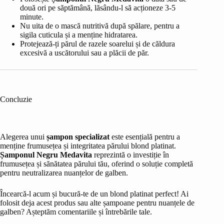
două ori pe săptămână, lăsându-l să acționeze 3-5
minute.
Nu uita de o mască nutritivă după spălare, pentru a
sigila cuticula și a menține hidratarea.
Protejează-ți părul de razele soarelui și de căldura
excesivă a uscătorului sau a plăcii de păr.
Concluzie
Alegerea unui
șampon specializat
este esențială pentru a
menține frumusețea și integritatea părului blond platinat.
Șamponul Negru Medavita
reprezintă o investiție în
frumusețea și sănătatea părului tău, oferind o soluție completă
pentru neutralizarea nuanțelor de galben.
Încearcă-l acum și bucură-te de un blond platinat perfect! Ai
folosit deja acest produs sau alte șampoane pentru nuanțele de
galben? Așteptăm comentariile și întrebările tale.