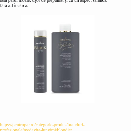
lasă părul moale, ușor de pieptănat și cu un aspect sănătos,
fără a-l încărca.
https://pentrupar.ro/categorie-produs/branduri-
profesionale/medavita-lungimi/blondie/