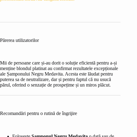
Părerea utilizatorilor
Mii de persoane care și-au dorit o soluție eficientă pentru a-și
menține blondul platinat au confirmat rezultatele excepționale
ale Șamponului Negru Medavita. Acesta este lăudat pentru
puterea sa de neutralizare, dar și pentru faptul că nu usucă
părul, oferind o senzație de prospețime și un miros plăcut.
Recomandări pentru o rutină de îngrijire
Folosește
Șamponul Negru Medavita
o dată sau de