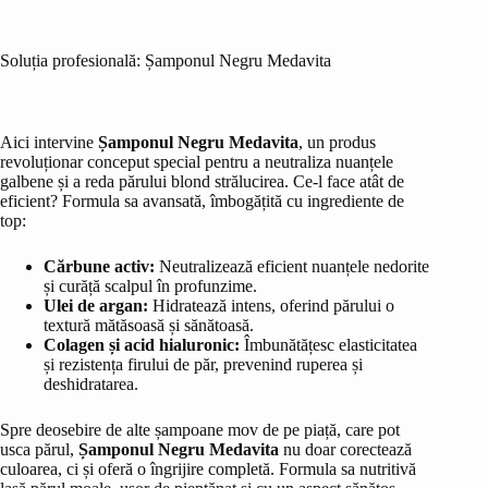
Soluția profesională: Șamponul Negru Medavita
Aici intervine
Șamponul Negru Medavita
, un produs
revoluționar conceput special pentru a neutraliza nuanțele
galbene și a reda părului blond strălucirea. Ce-l face atât de
eficient? Formula sa avansată, îmbogățită cu ingrediente de
top:
Cărbune activ:
Neutralizează eficient nuanțele nedorite
și curăță scalpul în profunzime.
Ulei de argan:
Hidratează intens, oferind părului o
textură mătăsoasă și sănătoasă.
Colagen și acid hialuronic:
Îmbunătățesc elasticitatea
și rezistența firului de păr, prevenind ruperea și
deshidratarea.
Spre deosebire de alte șampoane mov de pe piață, care pot
usca părul,
Șamponul Negru Medavita
nu doar corectează
culoarea, ci și oferă o îngrijire completă. Formula sa nutritivă