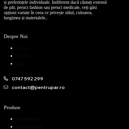
și preferințele individuale. Indiferent dacă căutați extensii
de păr, peruci fashion sau peruci medicale, veți găsi
opțiuni variate în ceea ce privește stilul, culoarea,
lungimea și materialele..
Despre Noi
Contact
Despre noi
Blog
0747 592 299
contact@pentrupar.ro
Produse
Păr strălucitor
Anticadere par