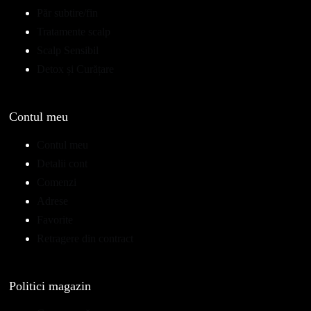
Păr subtire/fin
Tratamente scalp
Scalp Sensibil
Detox și Curățare
Contul meu
Contul meu
Detalii cont
Comenzi
Adrese
Favorite
Retragere din contract
Politici magazin