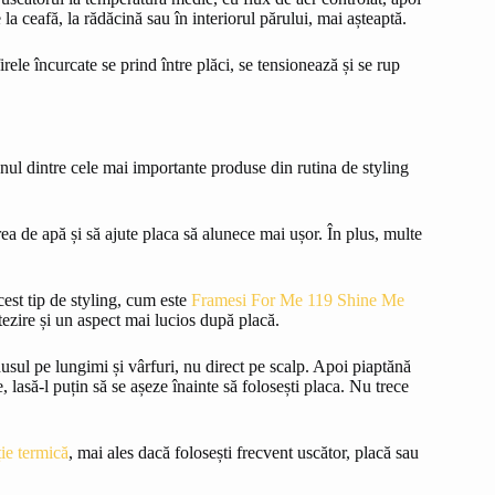
a ceafă, la rădăcină sau în interiorul părului, mai așteaptă.
irele încurcate se prind între plăci, se tensionează și se rup
unul dintre cele mai importante produse din rutina de styling
rea de apă și să ajute placa să alunece mai ușor. În plus, multe
.
est tip de styling, cum este
Framesi For Me 119 Shine Me
etezire și un aspect mai lucios după placă.
usul pe lungimi și vârfuri, nu direct pe scalp. Apoi piaptănă
 lasă-l puțin să se așeze înainte să folosești placa. Nu trece
ie termică
, mai ales dacă folosești frecvent uscător, placă sau