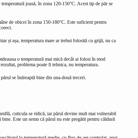
e o temperatură joasă, în zona 120-150°C. Acest tip de păr se
mâne de obicei în zona 150-180°C. Este suficient pentru
corect.
ar și așa, temperatura mare ar trebui folosită cu grijă, nu ca
ntotdeauna o temperatură mai mică decât ai folosi în mod
 rezultat, problema poate fi tehnica, nu temperatura.
 părul se îndreaptă bine din una-două treceri.
mflă, cuticula se ridică, iar părul devine mult mai vulnerabil
i bine. Este un semn că părul nu este pregătit pentru căldură
 uscătorul la temperatură medie, cu flux de aer controlat, apoi