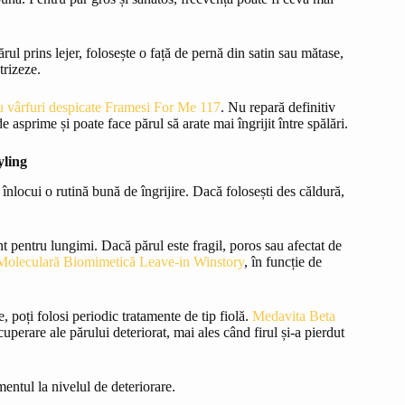
ărul prins lejer, folosește o față de pernă din satin sau mătase,
trizeze.
u vârfuri despicate Framesi For Me 117
. Nu repară definitiv
e asprime și poate face părul să arate mai îngrijit între spălări.
yling
înlocui o rutină bună de îngrijire. Dacă folosești des căldură,
 pentru lungimi. Dacă părul este fragil, poros sau afectat de
oleculară Biomimetică Leave-in Winstory
, în funcție de
, poți folosi periodic tratamente de tip fiolă.
Medavita Beta
uperare ale părului deteriorat, mai ales când firul și-a pierdut
entul la nivelul de deteriorare.