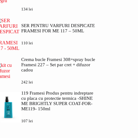
134
lei
SER PENTRU VARFURI DESPICATE
FRAMESI FOR ME 117 – 50ML
110
lei
Crema bucle Framesi 308+spray bucle
Framesi 227 – Set par cret + difuzor
cadou
242
lei
119 Framesi Produs pentru indreptare
cu placa cu protectie termica -SHINE
ME BRIGHTLY SUPER COAT-FOR-
ME119- 150ml
107
lei