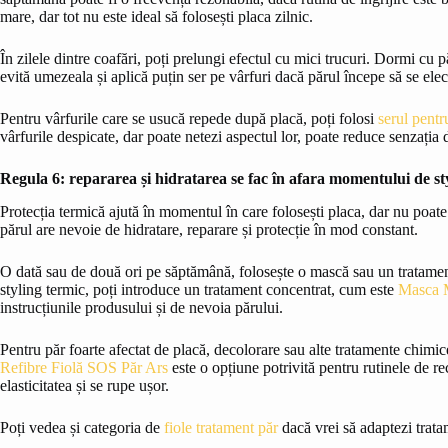
mare, dar tot nu este ideal să folosești placa zilnic.
În zilele dintre coafări, poți prelungi efectul cu mici trucuri. Dormi cu p
evită umezeala și aplică puțin ser pe vârfuri dacă părul începe să se elec
Pentru vârfurile care se usucă repede după placă, poți folosi
serul pentr
vârfurile despicate, dar poate netezi aspectul lor, poate reduce senzația d
Regula 6: repararea și hidratarea se fac în afara momentului de st
Protecția termică ajută în momentul în care folosești placa, dar nu poate 
părul are nevoie de hidratare, reparare și protecție în mod constant.
O dată sau de două ori pe săptămână, folosește o mască sau un tratament
styling termic, poți introduce un tratament concentrat, cum este
Masca M
instrucțiunile produsului și de nevoia părului.
Pentru păr foarte afectat de placă, decolorare sau alte tratamente chimice
Refibre Fiolă SOS Păr Ars
este o opțiune potrivită pentru rutinele de rec
elasticitatea și se rupe ușor.
Poți vedea și categoria de
fiole tratament păr
dacă vrei să adaptezi tratam