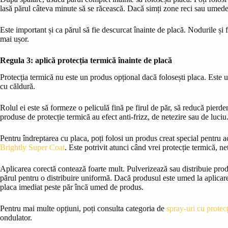
lasă părul câteva minute să se răcească. Dacă simți zone reci sau umede l
Este important și ca părul să fie descurcat înainte de placă. Nodurile și f
mai ușor.
Regula 3: aplică protecția termică înainte de placă
Protecția termică nu este un produs opțional dacă folosești placa. Este 
cu căldură.
Rolul ei este să formeze o peliculă fină pe firul de păr, să reducă pierde
produse de protecție termică au efect anti-frizz, de netezire sau de luciu
Pentru îndreptarea cu placa, poți folosi un produs creat special pentru ac
Brightly Super Coat
. Este potrivit atunci când vrei protecție termică, n
Aplicarea corectă contează foarte mult. Pulverizează sau distribuie prod
părul pentru o distribuire uniformă. Dacă produsul este umed la aplicare,
placa imediat peste păr încă umed de produs.
Pentru mai multe opțiuni, poți consulta categoria de
spray-uri cu protecț
ondulator.