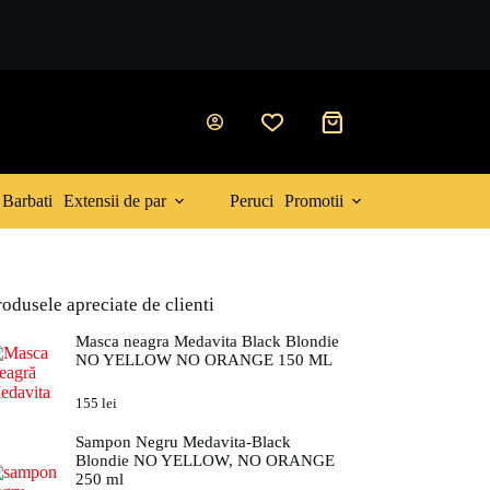
Coș
de
cumpărături
Barbati
Extensii de par
Peruci
Promotii
rodusele apreciate de clienti
Masca neagra Medavita Black Blondie
NO YELLOW NO ORANGE 150 ML
155
lei
Sampon Negru Medavita-Black
Blondie NO YELLOW, NO ORANGE
250 ml