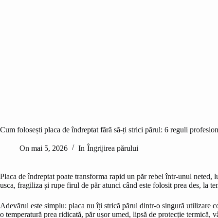
Cum folosești placa de îndreptat fără să-ți strici părul: 6 reguli profesio
On
mai 5, 2026
In
Îngrijirea părului
Placa de îndreptat poate transforma rapid un păr rebel într-unul neted, l
usca, fragiliza și rupe firul de păr atunci când este folosit prea des, la 
Adevărul este simplu: placa nu îți strică părul dintr-o singură utilizare 
o temperatură prea ridicată, păr ușor umed, lipsă de protecție termică, vâ