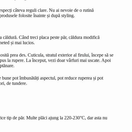
especți câteva reguli clare. Nu ai nevoie de o rutină
produsele folosite înainte și după styling.
la căldură. Când treci placa peste păr, căldura modifică
neted și mai lucios.
tă prea des. Cuticula, stratul exterior al firului, începe să se
pus la rupere. La început, vezi doar vârfuri mai uscate. Apoi
eptănare.
e bune pot îmbunătăți aspectul, pot reduce ruperea și pot
ori, de tundere.
ice tip de păr. Multe plăci ajung la 220-230°C, dar asta nu