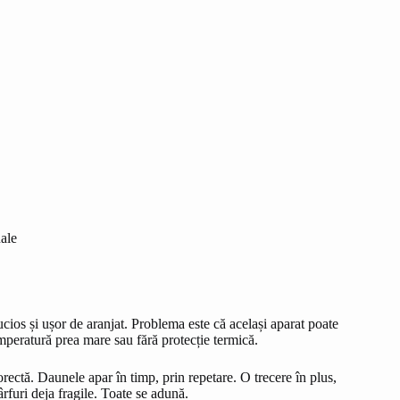
nale
ucios și ușor de aranjat. Problema este că același aparat poate
temperatură prea mare sau fără protecție termică.
corectă. Daunele apar în timp, prin repetare. O trecere în plus,
rfuri deja fragile. Toate se adună.