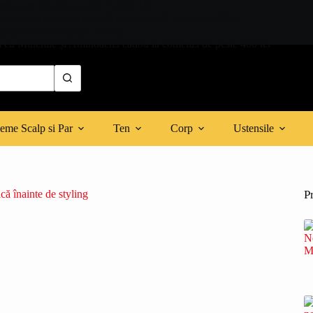
reducere folosind codul "SAVE10"
r cadou la achiziția
Mască Moleculară Winstory
200ml
tuită la comenzi peste 250 lei
 cu Minerale și Aminoacizi cadou la comenzi de peste 400 lei
eme Scalp si Par
Ten
Corp
Ustensile
P