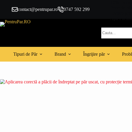
Sari
10% Extra 
la
Perie de pă
contact@pentrupar.ro
0747 592 299
conținut
Livrare gra
Apă Facială
Niciun
rezultat
Tipuri de Păr
Brand
Îngrijire păr
Probl