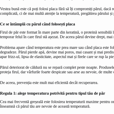
Vestea bună este că poți folosi placa fără să îți compromiți părul, dacă r
complicată, ci de mai multă atenție la temperatură, pregătirea părului și 
Ce se întâmplă cu părul când folosești placa
Firul de păr este format în mare parte din keratină, o proteină sensibilă 
temporar felul în care firul stă așezat. De aceea părul devine drept, mai 
Problema apare când temperatura este prea mare sau când placa este folosi
degradeze. Părul pierde apă, devine mai poros, mai casant și mai predis
apar frizz-ul, lipsa de elasticitate, aspectul mat și firele care se rup la pi
Părul deteriorat de căldură nu se repară complet peste noapte. Produsel
proteja firul, dar vârfurile foarte despicate sau arse au nevoie, de multe 
De aceea, prevenția este mult mai eficientă decât recuperarea.
Regula 1: alege temperatura potrivită pentru tipul tău de păr
Cea mai frecventă greșeală este folosirea temperaturii maxime pentru or
înseamnă că părul tău are nevoie de această temperatură.