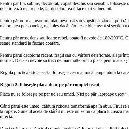
Pentru păr fin, subțire, decolorat, vopsit deschis sau sensibil, foloseșt
deteriorează mai repede, iar decolorarea îl face mai vulnerabil.
Pentru păr normal, ușor ondulat, nevopsit sau vopsit ocazional, poți ră
majoritatea persoanelor, mai ales dacă părul este bine uscat și secționat 
Pentru păr gros, dens sau foarte rebel, poate fi nevoie de 180-200°C. Chi
setare standard la fiecare coafare.
Pentru părul decolorat recent, fragil sau cu vârfuri deteriorate, alege î
normal. Dacă ai nevoie să treci de mai multe ori cu placa pentru același
Regula practică este aceasta: folosește cea mai mică temperatură la care
Regula 2: folosește placa doar pe păr complet uscat
Placa nu se folosește pe păr ud sau umed. Nici pe păr „aproape uscat”.
Când părul este umed, căldura ridicată transformă apa în abur. Firul se u
la rupere. Sunetul acela de sfârâit nu este un semn că placa lucrează ma
directă.
După spălare, usucă părul complet înainte să folosești placa. Poți folosi