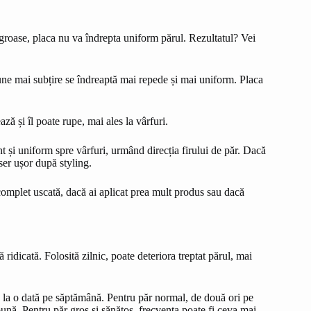
 groase, placa nu va îndrepta uniform părul. Rezultatul? Vei
iune mai subțire se îndreaptă mai repede și mai uniform. Placa
ă și îl poate rupe, mai ales la vârfuri.
nt și uniform spre vârfuri, urmând direcția firului de păr. Dacă
 ser ușor după styling.
 complet uscată, dacă ai aplicat prea mult produs sau dacă
idicată. Folosită zilnic, poate deteriora treptat părul, mai
ca la o dată pe săptămână. Pentru păr normal, de două ori pe
bună. Pentru păr gros și sănătos, frecvența poate fi ceva mai