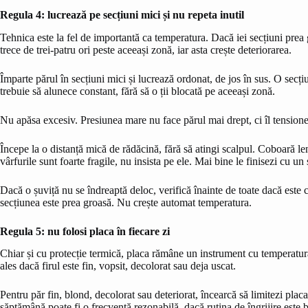
Regula 4: lucrează pe secțiuni mici și nu repeta inutil
Tehnica este la fel de importantă ca temperatura. Dacă iei secțiuni prea
trece de trei-patru ori peste aceeași zonă, iar asta crește deteriorarea.
Împarte părul în secțiuni mici și lucrează ordonat, de jos în sus. O secț
trebuie să alunece constant, fără să o ții blocată pe aceeași zonă.
Nu apăsa excesiv. Presiunea mare nu face părul mai drept, ci îl tensioneaz
Începe la o distanță mică de rădăcină, fără să atingi scalpul. Coboară le
vârfurile sunt foarte fragile, nu insista pe ele. Mai bine le finisezi cu un
Dacă o șuviță nu se îndreaptă deloc, verifică înainte de toate dacă este
secțiunea este prea groasă. Nu crește automat temperatura.
Regula 5: nu folosi placa în fiecare zi
Chiar și cu protecție termică, placa rămâne un instrument cu temperatură r
ales dacă firul este fin, vopsit, decolorat sau deja uscat.
Pentru păr fin, blond, decolorat sau deteriorat, încearcă să limitezi pla
săptămână poate fi o frecvență rezonabilă, dacă rutina de îngrijire este 