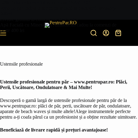
Sari
10% Extra reducere folosind codul "SAVE10"
la
Perie de păr cadou la achiziția
Mască Moleculară Winstory
conținut
200ml
Livrare gratuită la comenzi peste 250 lei
Apă Facială cu Minerale și Aminoacizi cadou la comenzi de
peste 400 lei
Coș
de
cumpărătur
Ustensile profesionale
Ustensile profesionale pentru păr – www.pentrupar.ro: Plăci,
Perii, Uscătoare, Ondulatoare & Mai Multe!
Descoperă o gamă largă de ustensile profesionale pentru păr de la
www.pentrupar.ro: plăci de păr, perii, uscătoare de păr, ondulatoare,
aparate de beach waves și multe altele!Alege instrumentele perfecte
pentru a-ți coafa părul ca un profesionist și a obține rezultate uimitoare.
Beneficiază de livrare rapidă și prețuri avantajoase!