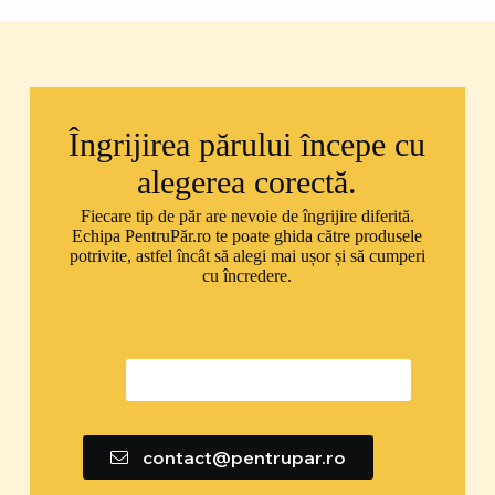
Îngrijirea părului începe cu
alegerea corectă.
Fiecare tip de păr are nevoie de îngrijire diferită.
Echipa PentruPăr.ro te poate ghida către produsele
potrivite, astfel încât să alegi mai ușor și să cumperi
cu încredere.
0747 592 299
contact@pentrupar.ro