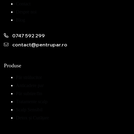
Contact
Despre noi
Blog
0747 592 299
contact@pentrupar.ro
Produse
Păr strălucitor
Anticadere par
Păr subtire/fin
Tratamente scalp
Scalp Sensibil
Detox și Curățare