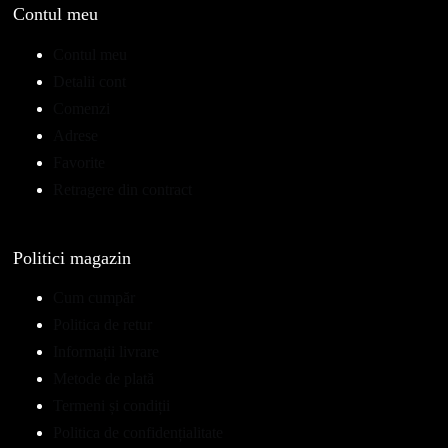
Contul meu
Contul meu
Detalii cont
Comenzi
Adrese
Favorite
Retragere din contract
Politici magazin
Cum cumpăr
Politica de retur
Informații livrare
Metode de plată
Termeni și condiții
Politica de confidențialitate