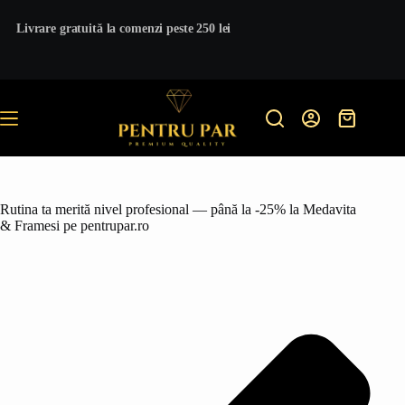
Sari
la
Livrare gratuită la comenzi peste 250 lei
conținut
Coș
de
cumpărătur
Rutina ta merită nivel profesional — până la -25% la Medavita
& Framesi pe pentrupar.ro