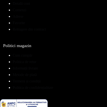
Detalii cont
Comenzi
Adrese
Favorite
Retragere din contract
Politici magazin
Cum cumpăr
Politica de retur
Informații livrare
Metode de plată
Termeni și condiții
Politica de confidențialitate