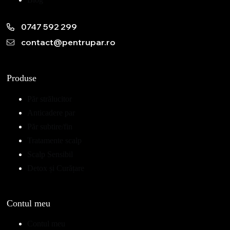
0747 592 299
contact@pentrupar.ro
Produse
Păr strălucitor
Anticadere par
Păr subtire/fin
Tratamente scalp
Scalp Sensibil
Detox și Curățare
Contul meu
Contul meu