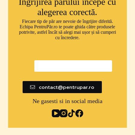
Îngrijirea părului începe cu
alegerea corectă.
Fiecare tip de păr are nevoie de îngrijire diferită.
Echipa PentruPăr.ro te poate ghida către produsele
potrivite, astfel încât să alegi mai ușor și să cumperi
cu încredere.
0747 592 299
contact@pentrupar.ro
Ne gasesti si in social media