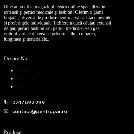
Bine ați venit la magazinul nostru online specializat în
extensii și peruci medicale și fashion! Oferim o gamă
bogată și diversă de produse pentru a vă satisface nevoile
și preferințele individuale. Indiferent dacă căutați extensii
de păr, peruci fashion sau peruci medicale, veți găsi
opțiuni variate în ceea ce privește stilul, culoarea,
lungimea și materialele..
Despre Noi
Contact
Despre noi
Blog
0747 592 299
contact@pentrupar.ro
Produse