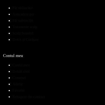
Păr strălucitor
Anticadere par
Păr subtire/fin
Tratamente scalp
Scalp Sensibil
Detox și Curățare
Contul meu
Contul meu
Detalii cont
Comenzi
Adrese
Favorite
Retragere din contract