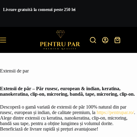
Sari
la
Livrare gratuită la comenzi peste 250 lei
conținut
Coș
de
cumpărătur
Extensii de par
Extensii de păr – Păr rusesc, european & indian, keratina,
nanokeratina, clip-on, microring, bandă, tape, microring, clip-on.
Descoperă o gamă variată de extensii de păr 100% natural din par
rusesc, european și indian, de calitate premium, la
https://pentrupar.ro/
.
Alege dintre extensii cu keratina, nanokeratina, clip-on, microring,
bandă sau tape, pentru a obține lungimea și volumul dorite.
Beneficiază de livrare rapidă și prețuri avantajoase!